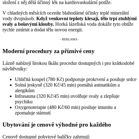
složení z něj dělá účinný lék na kardiovaskulární potíže.
V chladných měsících oceníte blahodárné účinky teplé minerální
vody dvojnásob.
Když venkovní teploty klesají, tělo trpí ztuhlými
svaly a bolavými klouby.
Horká lázeňská voda dokáže tyto obtíže
rychle zmírnit a dodat tělu novou energii.
Moderní procedury za příznivé ceny
Lázně nabízejí širokou škálu procedur dostupných i pro krátkodobé
návštěvníky:
Uhličitá koupel (780 Kč) podporuje prokrvení a posiluje srdce
Solná jeskyně (320 Kč/45 min) pomáhá astmatikům a
alergikům
Infrasauna (320 Kč/45 min) uvolňuje svaly a zlepšuje
psychiku
Oxygenoterapie (480 Kč/60 min) posiluje imunitu a
zpomaluje stárnutí
Ubytování je cenově výhodné pro každého
Cenově dostupné pobytové balíčky zahrnují: