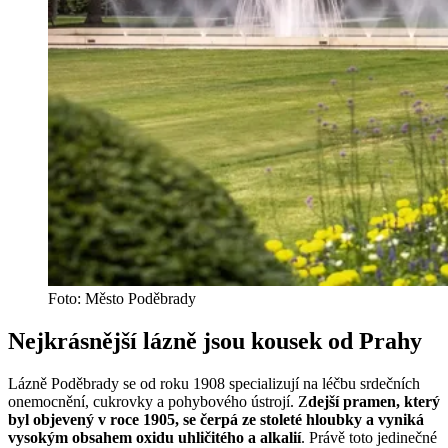
Foto: Město Poděbrady
Nejkrásnější lázně jsou kousek od Prahy
Lázně Poděbrady se od roku 1908 specializují na léčbu srdečních
onemocnění, cukrovky a pohybového ústrojí. Z
dejší pramen, který
byl objevený v roce 1905, se čerpá ze stoleté hloubky a vyniká
vysokým obsahem oxidu uhličitého a alkalií
. Právě toto jedinečné