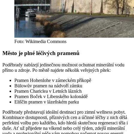
Foto: Wikimedia Commons
Město je plné léčivých pramenů
Poděbrady nabízejí jedinečnou možnost ochutnat minerální vodu
přímo u zdroje. Po městě najdete několik veřejných pítek:
Pramen Hohenlohe v zámeckém příkopě
Bülowův pramen na nádvoří zámku
Pramen Chariclea v Letních lázních
Pramen Boček v Libenského kolonádě
Eliščin pramen v lázeňském parku
Poděbrady představují ideální destinaci pro zimní wellness pobyt.
Kombinace dostupnosti, příznivých cen a účinné léčby z nich dělá
perfektní volbu pro každého, kdo hledá skutečnou regeneraci těla i
duše. Ať už přijedete na víkend nebo celý týden, zdejší minerální
voda a profesionální péče vám pomohou načerpat novou energii.