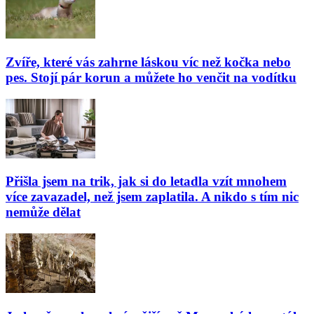
Zvíře, které vás zahrne láskou víc než kočka nebo
pes. Stojí pár korun a můžete ho venčit na vodítku
Přišla jsem na trik, jak si do letadla vzít mnohem
více zavazadel, než jsem zaplatila. A nikdo s tím nic
nemůže dělat