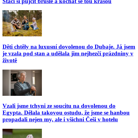
Stačí si půjčit brusle a kochat se tou krásou
Děti chtěly na luxusní dovolenou do Dubaje. Já jsem
je vzala pod stan a udělala jim nejhezčí prázdniny v
životě
Vzali jsme tchyni ze soucitu na dovolenou do
Egypta. Dělala takovou ostudu, že jsme se hanbou
propadali nejen my, ale i všichni Češi v hotelu