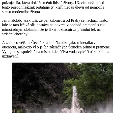
pulzuje síla, která dokáže měnit lidské životy. Už více než století
tento přírodní zázrak přitahuje ty, kteří hledají úlevu od nemocí a
stresu moderního života.
Jen málokdo však tuší, že pár kilometrů od Prahy se nachází místo,
kde se tato léčivá síla dostává na povrch v podobě pramenů s tak
mimořádným složením, že je lékaři označují za přírodní lék na
srdeční choroby.
A zatímco většina Čechů zná Poděbradku jako minerálku z
obchodu, málokdo ví o jejích zázračných účincích přímo u pramene.
Vydejme se společně na místo, kde léčivá voda vytváří oázu klidu a
uzdravení.