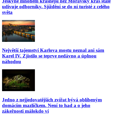
Jeskyně mnohem krásnější než Moravský kras stále
udivuje odborníky. Sjíždění se do ní turisté z celého
světa
Největší tajemství Karlova mostu neznal ani sám
Karel IV. Zjistilo se teprve nedávno a úplnou
náhodou
Jedno z nejjedovatějších zvířat bývá oblíbeným
domácím mazlíčkem. Není to had a o jeho
zákeřnosti málokdo ví