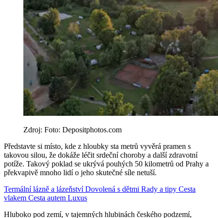
Zdroj: Foto: Depositphotos.com
Představte si místo, kde z hloubky sta metrů vyvěrá pramen s
takovou silou, že dokáže léčit srdeční choroby a další zdravotní
potíže. Takový poklad se ukrývá pouhých 50 kilometrů od Prahy a
překvapivě mnoho lidí o jeho skutečné síle netuší.
Termální lázně a lázeňství
Dovolená s dětmi
Rady a tipy
Cesta
vlakem
Cesta autem
Luxus
Hluboko pod zemí, v tajemných hlubinách českého podzemí,