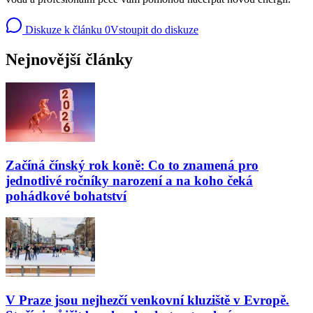
Diskuze k článku
0
Vstoupit do diskuze
Nejnovější články
Začíná čínský rok koně: Co to znamená pro
jednotlivé ročníky narození a na koho čeká
pohádkové bohatství
V Praze jsou nejhezčí venkovní kluziště v Evropě.