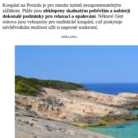
Koupání na Proizdu je pro mnoho turistů nezapomenutelným
zážitkem. Pláže jsou
obklopeny skalnatým pobřežím a nabízejí
dokonalé podmínky pro relaxaci a opalování
. Některé části
ostrova jsou vyhrazeny pro nudistické koupání, což poskytuje
návštěvníkům možnost užít si naprosté soukromí.