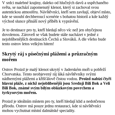
V srdci malebné krajiny, daleko od hlučných davů a uspěchaného
světa, se nachází zapomenutý klenot, který si zachoval svou
autentickou atmosféru. Návštěvníci, kteří sem zavítají, objeví místo,
kde se snoubí dechberoucí scenérie s bohatou historií a kde každý
východ slunce přináší nový příběh k vyprávění.
Je to destinace pro ty, kteří hledají něco víc než jen obyčejnou
dovolenou. Zároveň se však budete stále nacházet v jedné z
nejoblíbenějších destinacích Čechů a Slováků. A dle všeho bude
tento ostrov letos velkým hitem!
Skrytý ráj s písečnými plážemi a průzračným
mořem
Ostrov Proizd je malý klenot ukrytý v Jaderském moři u pobřeží
Chorvatska. Tento neobjevený ráj láká návštěvníky svými
nádhernými plážemi a křišťálově čistou vodou.
Proizd nabízí čtyři
hlavní pláže, z nichž nejoblíbenější jsou Srednji Bili Bok a Veli
Bili Bok, známé svým bílým oblázkovým povrchem a
tyrkysovým mořem.
Proizd je ideálním místem pro ty, kteří hledají klid a nedotčenou
přírodu. Ostrov má pouze jednu restauraci, kde si návštěvníci
mohou vychutnat místní dalmátské speciality.