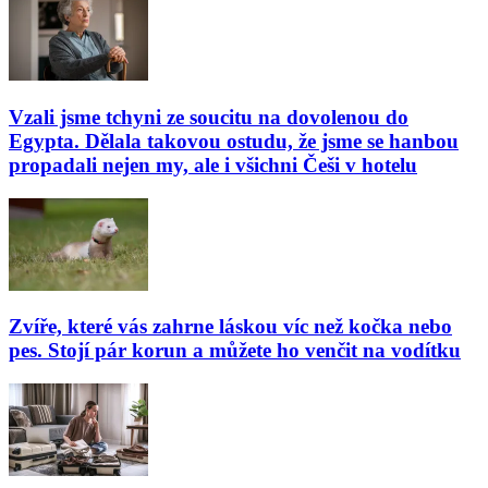
Vzali jsme tchyni ze soucitu na dovolenou do
Egypta. Dělala takovou ostudu, že jsme se hanbou
propadali nejen my, ale i všichni Češi v hotelu
Zvíře, které vás zahrne láskou víc než kočka nebo
pes. Stojí pár korun a můžete ho venčit na vodítku