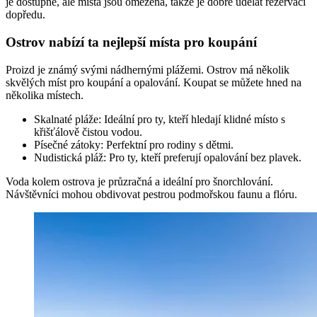
je dostupné, ale místa jsou omezená, takže je dobré udělat rezervaci
dopředu.
Ostrov nabízí ta nejlepší místa pro koupání
Proizd je známý svými nádhernými plážemi. Ostrov má několik
skvělých míst pro koupání a opalování. Koupat se můžete hned na
několika místech.
Skalnaté pláže: Ideální pro ty, kteří hledají klidné místo s
křišťálově čistou vodou.
Písečné zátoky: Perfektní pro rodiny s dětmi.
Nudistická pláž: Pro ty, kteří preferují opalování bez plavek.
Voda kolem ostrova je průzračná a ideální pro šnorchlování.
Návštěvníci mohou obdivovat pestrou podmořskou faunu a flóru.