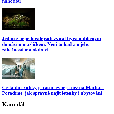
náhodou
Jedno z nejjedovatějších zvířat bývá oblíbeným
domácím mazlíčkem. Není to had a o jeho
zákeřnosti málokdo ví
Cesta do exotiky je často levnější než na Mácháč.
Poradíme, jak správně najít letenky i ubytování
Kam dál