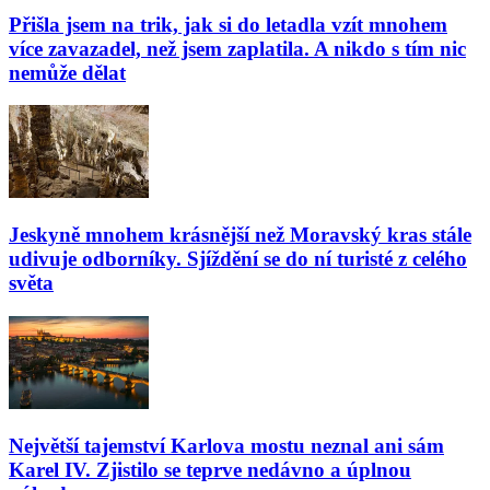
Přišla jsem na trik, jak si do letadla vzít mnohem
více zavazadel, než jsem zaplatila. A nikdo s tím nic
nemůže dělat
Jeskyně mnohem krásnější než Moravský kras stále
udivuje odborníky. Sjíždění se do ní turisté z celého
světa
Největší tajemství Karlova mostu neznal ani sám
Karel IV. Zjistilo se teprve nedávno a úplnou