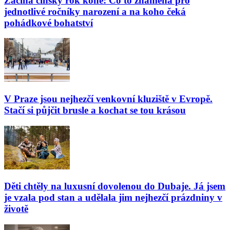
Začíná čínský rok koně: Co to znamená pro
jednotlivé ročníky narození a na koho čeká
pohádkové bohatství
V Praze jsou nejhezčí venkovní kluziště v Evropě.
Stačí si půjčit brusle a kochat se tou krásou
Děti chtěly na luxusní dovolenou do Dubaje. Já jsem
je vzala pod stan a udělala jim nejhezčí prázdniny v
životě