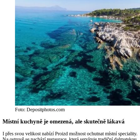
Foto: Depositphotos.com
Místní kuchyně je omezená, ale skutečně lákavá
I přes svou velikost nabízí Proizd možnost ochutnat místní speciality.
Na ostrově se nachází restaurace, která servíruje tradiční dalmatskou