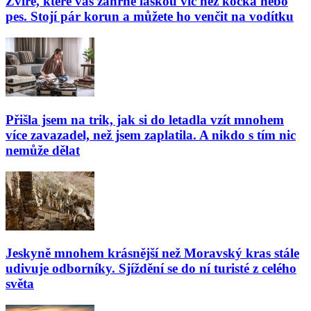
Zvíře, které vás zahrne láskou víc než kočka nebo
pes. Stojí pár korun a můžete ho venčit na vodítku
Přišla jsem na trik, jak si do letadla vzít mnohem
více zavazadel, než jsem zaplatila. A nikdo s tím nic
nemůže dělat
Jeskyně mnohem krásnější než Moravský kras stále
udivuje odborníky. Sjíždění se do ní turisté z celého
světa