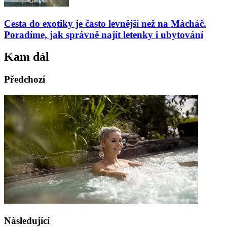
Cesta do exotiky je často levnější než na Mácháč.
Poradíme, jak správně najít letenky i ubytování
Kam dál
Předchozí
Následující