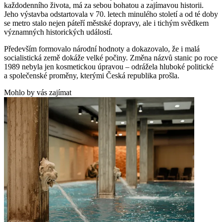
každodenního života, má za sebou bohatou a zajímavou historii.
Jeho výstavba odstartovala v 70. letech minulého století a od té doby
se metro stalo nejen páteří městské dopravy, ale i tichým svědkem
významných historických událostí.
Především formovalo národní hodnoty a dokazovalo, že i malá
socialistická země dokáže velké počiny. Změna názvů stanic po roce
1989 nebyla jen kosmetickou úpravou – odrážela hluboké politické
a společenské proměny, kterými Česká republika prošla.
Mohlo by vás zajímat