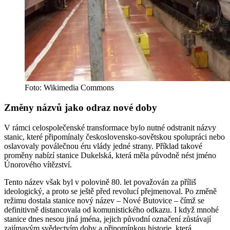
Foto: Wikimedia Commons
Změny názvů jako odraz nové doby
V rámci celospolečenské transformace bylo nutné odstranit názvy
stanic, které připomínaly československo-sovětskou spolupráci nebo
oslavovaly poválečnou éru vlády jedné strany. Příklad takové
proměny nabízí stanice Dukelská, která měla původně nést jméno
Únorového vítězství.
Tento název však byl v polovině 80. let považován za příliš
ideologický, a proto se ještě před revolucí přejmenoval. Po změně
režimu dostala stanice nový název – Nové Butovice – čímž se
definitivně distancovala od komunistického odkazu. I když mnohé
stanice dnes nesou jiná jména, jejich původní označení zůstávají
zajímavým svědectvím doby a připomínkou historie, která