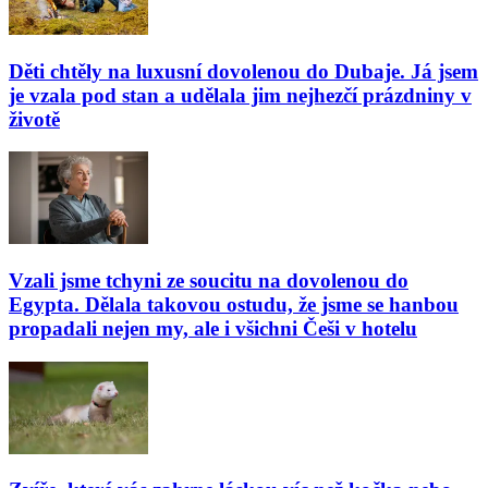
Děti chtěly na luxusní dovolenou do Dubaje. Já jsem
je vzala pod stan a udělala jim nejhezčí prázdniny v
životě
Vzali jsme tchyni ze soucitu na dovolenou do
Egypta. Dělala takovou ostudu, že jsme se hanbou
propadali nejen my, ale i všichni Češi v hotelu