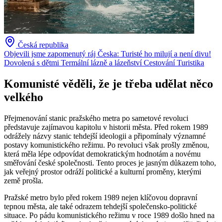
Česká republika
Objevili jsme zapomenutý ráj Česka: Turisté ho milují a není divu!
Dovolená s dětmi
Termální lázně a lázeňství
Cestování
Turistika
Komunisté věděli, že je třeba udělat něco
velkého
Přejmenování stanic pražského metra po sametové revoluci
představuje zajímavou kapitolu v historii města. Před rokem 1989
odrážely názvy stanic tehdejší ideologii a připomínaly významné
postavy komunistického režimu. Po revoluci však prošly změnou,
která měla lépe odpovídat demokratickým hodnotám a novému
směřování české společnosti. Tento proces je jasným důkazem toho,
jak veřejný prostor odráží politické a kulturní proměny, kterými
země prošla.
Pražské metro bylo před rokem 1989 nejen klíčovou dopravní
tepnou města, ale také odrazem tehdejší společensko-politické
situace. Po pádu komunistického režimu v roce 1989 došlo hned na