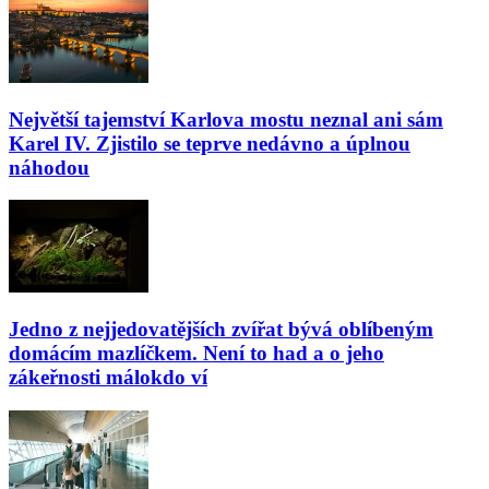
Největší tajemství Karlova mostu neznal ani sám
Karel IV. Zjistilo se teprve nedávno a úplnou
náhodou
Jedno z nejjedovatějších zvířat bývá oblíbeným
domácím mazlíčkem. Není to had a o jeho
zákeřnosti málokdo ví