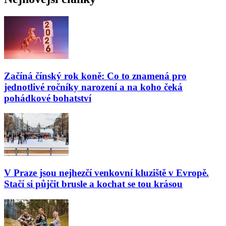
Začíná čínský rok koně: Co to znamená pro
jednotlivé ročníky narození a na koho čeká
pohádkové bohatství
V Praze jsou nejhezčí venkovní kluziště v Evropě.
Stačí si půjčit brusle a kochat se tou krásou