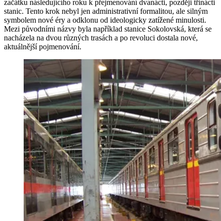
začátku následujícího roku k přejmenování dvanácti, později třinácti
stanic. Tento krok nebyl jen administrativní formalitou, ale silným
symbolem nové éry a odklonu od ideologicky zatížené minulosti.
Mezi původními názvy byla například stanice Sokolovská, která se
nacházela na dvou různých trasách a po revoluci dostala nové,
aktuálnější pojmenování.