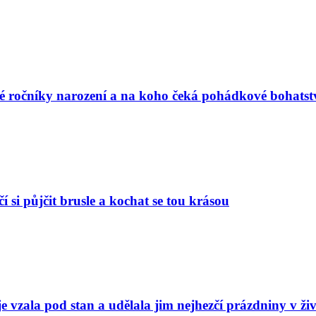
vé ročníky narození a na koho čeká pohádkové bohatst
í si půjčit brusle a kochat se tou krásou
e vzala pod stan a udělala jim nejhezčí prázdniny v ži