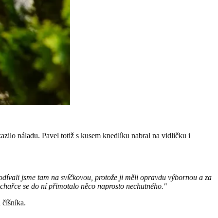
azilo náladu. Pavel totiž s kusem knedlíku nabral na vidličku i
odívali jsme tam na svíčkovou, protože ji měli opravdu výbornou a za
uchařce se do ní přimotalo něco naprosto nechutného."
 číšníka.