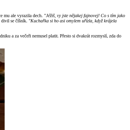
ce mu ale vyrazila dech.
"Jéžiš, vy jste nějakej fajnovej! Co s tím jako
divil se číšník.
"Kuchařka si ho asi omylem uřízla, když krájela
niku a za večeři nemusel platit. Přesto si dvakrát rozmyslí, zda do