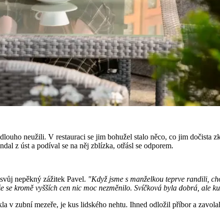
louho neužili. V restauraci se jim bohužel stalo něco, co jim dočista zk
l z úst a podíval se na něj zblízka, otřásl se odporem.
svůj nepěkný zážitek Pavel.
"Když jsme s manželkou teprve randili, ch
 že se kromě vyšších cen nic moc nezměnilo. Svíčková byla dobrá, ale k
kla v zubní mezeře, je kus lidského nehtu. Ihned odložil příbor a zavolal