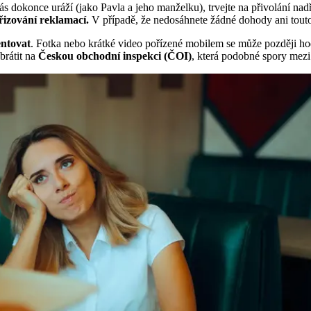
vás dokonce uráží (jako Pavla a jeho manželku), trvejte na přivolání 
izování reklamací.
V případě, že nedosáhnete žádné dohody ani touto c
entovat
. Fotka nebo krátké video pořízené mobilem se může později hod
brátit na
Českou obchodní inspekci (ČOI)
, která podobné spory mezi 