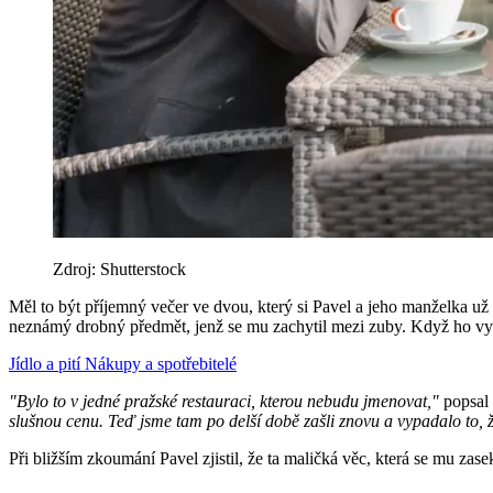
Zdroj: Shutterstock
Měl to být příjemný večer ve dvou, který si Pavel a jeho manželka už d
neznámý drobný předmět, jenž se mu zachytil mezi zuby. Když ho vynda
Jídlo a pití
Nákupy a spotřebitelé
"Bylo to v jedné pražské restauraci, kterou nebudu jmenovat,"
popsal 
slušnou cenu. Teď jsme tam po delší době zašli znovu a vypadalo to,
Při bližším zkoumání Pavel zjistil, že ta maličká věc, která se mu zase