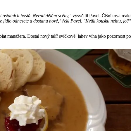
t ostatních hostů. Nerad dělám scény,"
vysvětlil Pavel. Číšníkova reak
e jídlo odnesete a dostanu nové," řekl Pavel. "Kvůli kousku nehtu, jo?"
lat manažera. Dostal nový talíř svíčkové, lahev vína jako pozornost pod