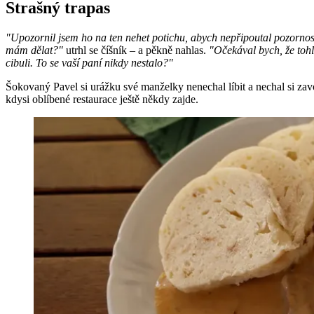
Strašný trapas
"Upozornil jsem ho na ten nehet potichu, abych nepřipoutal pozornos
mám dělat?"
utrhl se číšník – a pěkně nahlas.
"Očekával bych, že tohl
cibuli. To se vaší paní nikdy nestalo?"
Šokovaný Pavel si urážku své manželky nenechal líbit a nechal si zavo
kdysi oblíbené restaurace ještě někdy zajde.