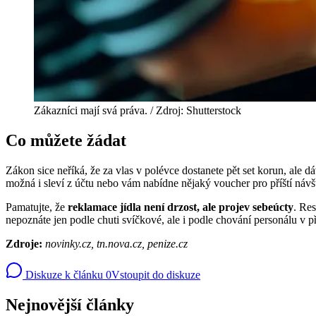
Zákazníci mají svá práva. / Zdroj: Shutterstock
Co můžete žádat
Zákon sice neříká, že za vlas v polévce dostanete pět set korun, ale
možná i sleví z účtu nebo vám nabídne nějaký voucher pro příští návš
Pamatujte, že
reklamace jídla není drzost, ale projev sebeúcty
. Res
nepoznáte jen podle chuti svíčkové, ale i podle chování personálu v 
Zdroje:
novinky.cz, tn.nova.cz, penize.cz
Diskuze k článku
0
Vstoupit do diskuze
Nejnovější články