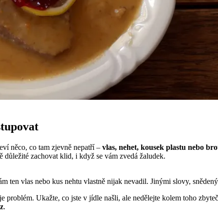
stupovat
eví něco, co tam zjevně nepatří –
vlas, nehet, kousek plastu nebo br
ně důležité zachovat klid, i když se vám zvedá žaludek.
vám ten vlas nebo kus nehtu vlastně nijak nevadil. Jinými slovy, sněde
m je problém. Ukažte, co jste v jídle našli, ale nedělejte kolem toho zb
z
.