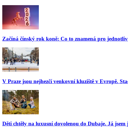
Začíná čínský rok koně: Co to znamená pro jednotli
V Praze jsou nejhezčí venkovní kluziště v Evropě. Stač
Děti chtěly na luxusní dovolenou do Dubaje. Já jsem j