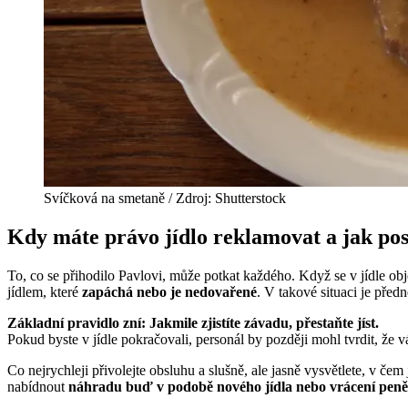
Svíčková na smetaně / Zdroj: Shutterstock
Kdy máte právo jídlo reklamovat a jak po
To, co se přihodilo Pavlovi, může potkat každého. Když se v jídle obj
jídlem, které
zapáchá nebo je nedovařené
. V takové situaci je před
Základní pravidlo zní: Jakmile zjistíte závadu, přestaňte jíst.
Pokud byste v jídle pokračovali, personál by později mohl tvrdit, že 
Co nejrychleji přivolejte obsluhu a slušně, ale jasně vysvětlete, v če
nabídnout
náhradu buď v podobě nového jídla nebo vrácení peně