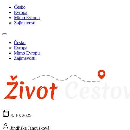
Česko
Evropa
Mimo Evropu
Zajímavosti
Česko
Evropa
Mimo Evropu
Zajímavosti
8. 10. 2025
Jindřiška Janoušková