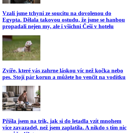
Vzali jsme tchyni ze soucitu na dovolenou do
Egypta. Dělala takovou ostudu, že jsme se hanbou
propadali nejen my, ale i všichni Češi v hotelu
Zvíře, které vás zahrne láskou víc než kočka nebo
pes. Stojí pár korun a můžete ho venčit na vodítku
Přišla jsem na trik, jak si do letadla vzít mnohem
více zavazadel, než jsem zaplatila. A nikdo s tím nic