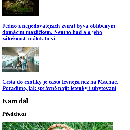
Jedno z nejjedovatějších zvířat bývá oblíbeným
domácím mazlíčkem. Není to had a o jeho
zákeřnosti málokdo ví
Cesta do exotiky je často levnější než na Mácháč.
Poradíme, jak správně najít letenky i ubytování
Kam dál
Předchozí