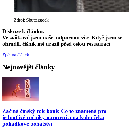
Zdroj: Shutterstock
Diskuze k článku:
Ve svíčkové jsem našel odpornou věc. Když jsem se
ohradil, číšník mě urazil před celou restaurací
Zpět na článek
Nejnovější články
Začíná čínský rok koně: Co to znamená pro
jednotlivé ročníky narození a na koho čeká
pohádkové bohatství