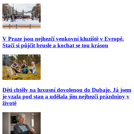
V Praze jsou nejhezčí venkovní kluziště v Evropě.
Stačí si půjčit brusle a kochat se tou krásou
Děti chtěly na luxusní dovolenou do Dubaje. Já jsem
je vzala pod stan a udělala jim nejhezčí prázdniny v
životě