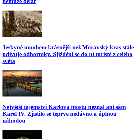
nemůže dělat
Jeskyně mnohem krásnější než Moravský kras stále
udivuje odborníky. Sjíždění se do ní turisté z celého
světa
Největší tajemství Karlova mostu neznal ani sám
Karel IV. Zjistilo se teprve nedávno a úplnou
náhodou