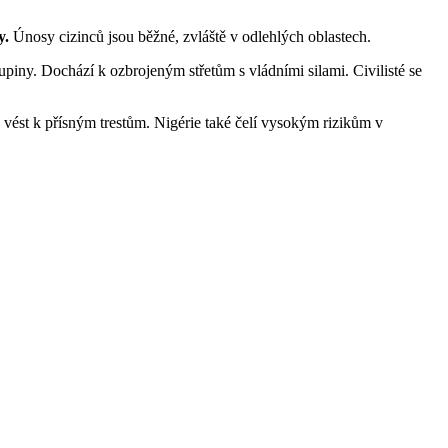
y.
Únosy cizinců jsou běžné, zvláště v odlehlých oblastech.
iny. Dochází k ozbrojeným střetům s vládními silami. Civilisté se
vést k přísným trestům. Nigérie také čelí vysokým rizikům v