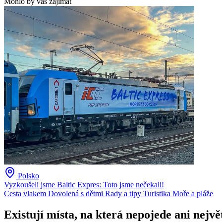
Mohlo by vás zajímat
Polsko
Vyzkoušeli jsme Baltic Expres: Toto jsme nečekali!
Cesta vlakem
Dovolená s dětmi
Rady a tipy
Turistika
Moře a pláže
Existují místa, na která nepojede ani nejvě