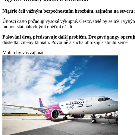
Nigérie čelí vážným bezpečnostním hrozbám, zejména na severu 
Únosci často požadují vysoké výkupné. Cestovatelé by se měli vyhýba
mohou stát náhodnými oběťmi násilí.
Pašování drog představuje další problém. Drogové gangy operují
důsledku změny klimatu. Povodně a sucha ohrožují stabilitu země.
Mohlo by vás zajímat