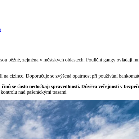
t
jsou běžné, zejména v městských oblastech. Pouliční gangy ovládají mn
cílí na cizince. Doporučuje se zvýšená opatrnost při používání bankomat
 činů se často nedočkají spravedlnosti. Důvěra veřejnosti v bezpeč
 kontrolu nad pašeráckými trasami.