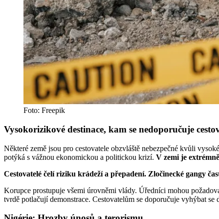
Foto: Freepik
Vysokorizikové destinace, kam se nedoporučuje cesto
Některé země jsou pro cestovatele obzvláště nebezpečné kvůli vysoké k
potýká s vážnou ekonomickou a politickou krizí.
V zemi je extrémně
Cestovatelé čelí riziku krádeží a přepadení. Zločinecké gangy čast
Korupce prostupuje všemi úrovněmi vlády. Úředníci mohou požadovat úp
tvrdě potlačují demonstrace. Cestovatelům se doporučuje vyhýbat se
Nigérie: Hrozby únosů a terorismu