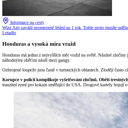
Informace na cesty
Wizz Airr zavádí neomezené létání na 1 rok. Tohle proto musíte uděla
Letadlo
Honduras a vysoká míra vražd
Honduras má jednu z nejvyšších měr vražd na světě. Násilné zločiny 
náhodnými oběťmi násilí mezi gangy.
Ozbrojené loupeže jsou časté v turistických oblastech. Zloději často 
Korupce v policii komplikuje vyšetřování zločinů. Oběti trestných
tranzitní zemí pro kokain směřující do USA. Drogové kartely bojují o