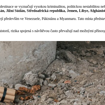
estinace se vyznačují vysokou kriminalitou, politickou nestabilitou ne
án, Jižní Súdán, Středoafrická republika, Jemen, Libye, Afghánist
jí především ve Venezuele, Pákistánu a Myanmaru. Tato místa představu
torií, rizika spojená s návštěvou často převažují nad možnými přínosy. 