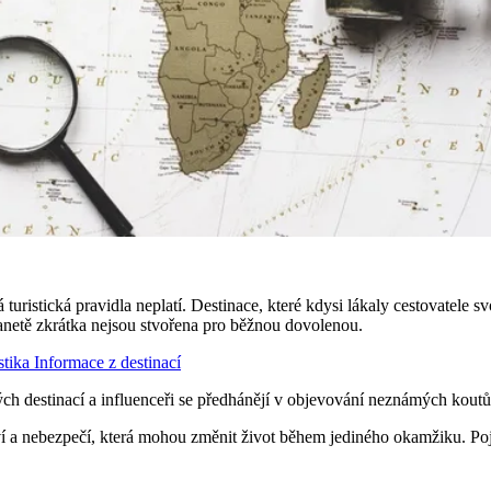
uristická pravidla neplatí. Destinace, které kdysi lákaly cestovatele s
planetě zkrátka nejsou stvořena pro běžnou dovolenou.
stika
Informace z destinací
ch destinací a influenceři se předhánějí v objevování neznámých koutů sv
tví a nebezpečí, která mohou změnit život během jediného okamžiku. Po