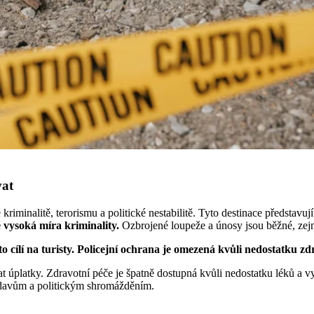
vat
riminalitě, terorismu a politické nestabilitě. Tyto destinace představu
 vysoká míra kriminality.
Ozbrojené loupeže a únosy jsou běžné, zej
o cílí na turisty. Policejní ochrana je omezená kvůli nedostatku zd
latky. Zdravotní péče je špatně dostupná kvůli nedostatku léků a vyba
 davům a politickým shromážděním.