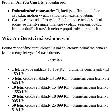
Program
All You Can Fly
je ideální pro:
Dobrodružné cestovatele
: Ti, kteří jsou flexibilní a bez
závazků, mohou využít výhod neomezeného létání.
Časté cestovatele
: Pro ty, kteří plánují více než deset letů
ročně, se členství může finančně vyplatit, zejména pokud
létají na dražších trasách nebo v populárních termínech.
Wizz Air členství má svá omezení
Pokud započítáme cenu členství a každé letenky, průměrná cena za
jednosměrný let vychází následovně:
1 let
: celkové náklady 13 159 Kč – průměrná cena letenky 13
159 Kč
5 letů
: celkové náklady 14 199 Kč – průměrná cena letenky 2
840 Kč
10 letů
: celkové náklady 15 499 Kč – průměrná cena letenky
1 550 Kč
20 letů
: celkové náklady 18 099 Kč – průměrná cena letenky
905 Kč
50 letů
: celkové náklady 25 899 Kč – průměrná cena letenky
518 Kč