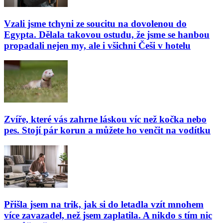
Vzali jsme tchyni ze soucitu na dovolenou do
Egypta. Dělala takovou ostudu, že jsme se hanbou
propadali nejen my, ale i všichni Češi v hotelu
Zvíře, které vás zahrne láskou víc než kočka nebo
pes. Stojí pár korun a můžete ho venčit na vodítku
Přišla jsem na trik, jak si do letadla vzít mnohem
více zavazadel, než jsem zaplatila. A nikdo s tím nic