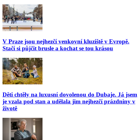
V Praze jsou nejhezčí venkovní kluziště v Evropě.
Stačí si půjčit brusle a kochat se tou krásou
Děti chtěly na luxusní dovolenou do Dubaje. Já jsem
je vzala pod stan a udělala jim nejhezčí prázdniny v
životě