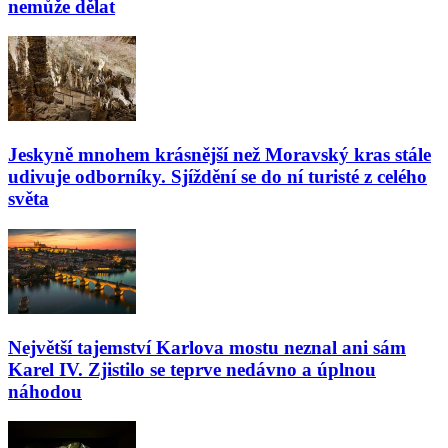
nemůže dělat
Jeskyně mnohem krásnější než Moravský kras stále
udivuje odborníky. Sjíždění se do ní turisté z celého
světa
Největší tajemství Karlova mostu neznal ani sám
Karel IV. Zjistilo se teprve nedávno a úplnou
náhodou