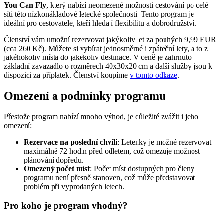
You Can
Fly
, který nabízí neomezené možnosti cestování po celé
síti této nízkonákladové letecké společnosti. Tento program je
ideální pro cestovatele, kteří hledají flexibilitu a dobrodružství.
Členství vám umožní rezervovat jakýkoliv let za pouhých 9,99 EUR
(cca 260 Kč). Můžete si vybírat jednosměrné i zpáteční lety, a to z
jakéhokoliv místa do jakékoliv destinace. V ceně je zahrnuto
základní zavazadlo o rozměrech 40x30x20 cm a další služby jsou k
dispozici za příplatek. Členství koupíme
v tomto odkaze
.
Omezení a podmínky programu
Přestože program nabízí mnoho výhod, je důležité zvážit i jeho
omezení:
Rezervace na poslední chvíli
: Letenky je možné rezervovat
maximálně 72 hodin před odletem, což omezuje možnost
plánování dopředu.
Omezený počet míst
: Počet míst dostupných pro členy
programu není přesně stanoven, což může představovat
problém při vyprodaných letech.
Pro koho je program vhodný?