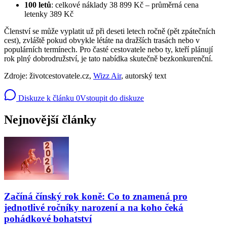
100 letů
: celkové náklady 38 899 Kč – průměrná cena
letenky 389 Kč
Členství se může vyplatit už při deseti letech ročně (pět zpátečních
cest), zvláště pokud obvykle létáte na dražších trasách nebo v
populárních termínech. Pro časté cestovatele nebo ty, kteří plánují
rok plný dobrodružství, je tato nabídka skutečně bezkonkurenční.
Zdroje: životcestovatele.cz,
Wizz Air
, autorský text
Diskuze k článku
0
Vstoupit do diskuze
Nejnovější články
Začíná čínský rok koně: Co to znamená pro
jednotlivé ročníky narození a na koho čeká
pohádkové bohatství