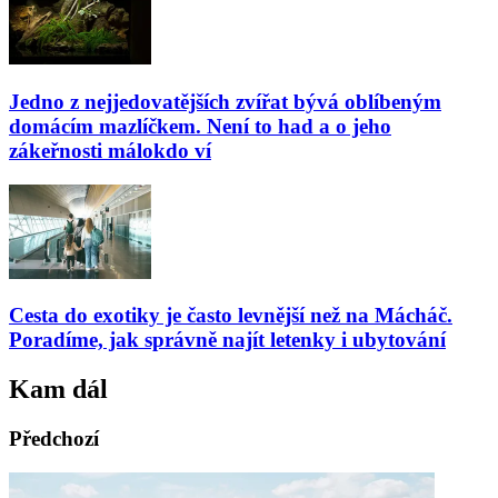
Jedno z nejjedovatějších zvířat bývá oblíbeným
domácím mazlíčkem. Není to had a o jeho
zákeřnosti málokdo ví
Cesta do exotiky je často levnější než na Mácháč.
Poradíme, jak správně najít letenky i ubytování
Kam dál
Předchozí