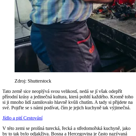
Zdroj: Shutterstock
Tato země sice neoplývá svou velikostí, nedá se jí však odepřít
přírodní krásy a jedinečná kultura, která pohltí každého. Kromě toho
si ji mnoho lidí zamilovalo hlavně kvůli chutím. A tady si přijdete na
své. Pojďte se s námi podívat, čím je jejich kuchyně tak výjimečná.
Jídlo a pití
Cestování
V této zemi se prolíná turecká, řecká a středomořská kuchyně, jako
by to tak bylo odjakživa. Bosna a Hercegovina je často nazývaná