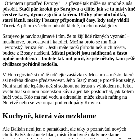
"Orientem uprostřed Evropy" – a přesně tak může na mnohé z nás
působit.
Stačí pár kroků po Sarajevu a cítíte, jak se tu mísí vůně
čerstvé kávy, dýmu z grilů a koření. Uličky plné obchůdků,
staré lázně, mešity i bazary připomínají časy, kdy tady vládli
Turci.
A přitom všechno působí klidně, trochu nostalgicky.
Sarajevo je navíc zajímavé i tím, že tu žijí lidé různých vyznání –
muslimové, pravoslavní i katolíci. Možná proto se mu říká
"evropský Jeruzalém". Jestli máte radši přírodu než ruch města,
budete z Bosny nadšení.
Místní pohoří jsou nádherná a často
úplně nedotčená – budete tak mít pocit, že jste někde, kam ještě
civilizace pořádně nedošla.
V Hercegovině si určitě udělejte zastávku v Mostaru – město, které
asi netřeba dlouze představovat. Jeho Starý most je prostě kouzelný.
Není snad nic lepšího než si sednout na terasu s výhledem na řeku,
vychutnat si silnou bosenskou kávu a jen tak poslouchat, jak kolem
hučí voda. Kdo má rád vodu a adrenalin, může zkusit rafting na
Neretvě nebo se vykoupat pod vodopády Kravica.
Kuchyně, která vás nezklame
Ale Balkán není jen o památkách, ale taky o poznávání nových
chutí. Když dostanete hlad, místní kuchyně nikdy nezklame –