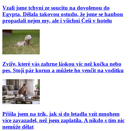
Vzali jsme tchyni ze soucitu na dovolenou do
Egypta. Dělala takovou ostudu, že jsme se hanbou
propadali nejen my, ale i všichni Češi v hotelu
Zvíře, které vás zahrne láskou víc než kočka nebo
pes. Stojí pár korun a můžete ho venčit na vodítku
Přišla jsem na trik, jak si do letadla vzít mnohem
více zavazadel, než jsem zaplatila. A nikdo s tím nic
nemůže dělat