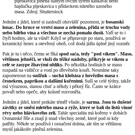
pljeskavica plněná slaným ovčím sýrem kaškaval nebo
hajdučka pljeskavica s přídavkem mletého uzeného
masa. Zdroj: Shutterstock
Jedním z jídel, které si zaslouží obzvlášť pozornost, je
bosanski
lonac. Do hrnce se vrství maso a zelenina, přidá se trochu vody
nebo bílého vína a všechno se nechá pomalu dusit.
Vaří se to i
čtyři hodiny, ale ta vůně! Když se připravuje po staru, používá se
keramický hrnec a otevřený oheň, což dodá jídlu úplně jiný rozměr.
Pak je tu i něco, čemu se říká
spod saća, tedy "pod víkem". Maso,
většinou jehněčí, se vloží do těžké nádoby, přikryje se víkem a
celé se zasype žhavými uhlíky.
Po několika hodinách se maso
rozpadá na vidličce a voní po dřevěném kouři. Nesmíme taky
zapomenout na
sudžuk – suchá klobása z hovězího masa s
česnekem, paprikou a dalšími kořeními.
Suší se celé týdny, takže
má výraznou, slanou chuť a někdy i pěkný říz. Často se krátce
povaří nebo opeče, aby krásně rozvoněla.
Jedním z jídel, které potkáte téměř všude, je
sarma. Jsou to dušené
závitky ze směsi mletého masa a rýže, které se balí do listů vinné
révy nebo hlávkového zelí.
Tahle specialita má kořeny v dobách
Osmanské říše a znají ji snad všechny země, které pod ni kdy
patřily. Někde se používá i označení dolma, ale tím se většinou
myslí jakákoliv plněná zelenina.