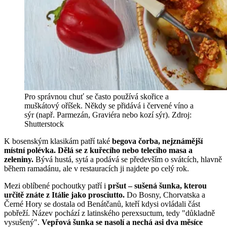
Pro správnou chuť se často používá skořice a
muškátový oříšek. Někdy se přidává i červené víno a
sýr (např. Parmezán, Graviéra nebo kozí sýr). Zdroj:
Shutterstock
K bosenským klasikám patří také
begova čorba, nejznámější
místní polévka. Dělá se z kuřecího nebo telecího masa a
zeleniny.
Bývá hustá, sytá a podává se především o svátcích, hlavně
během ramadánu, ale v restauracích ji najdete po celý rok.
Mezi oblíbené pochoutky patří i
pršut – sušená šunka, kterou
určitě znáte z Itálie jako prosciutto.
Do Bosny, Chorvatska a
Černé Hory se dostala od Benátčanů, kteří kdysi ovládali část
pobřeží. Název pochází z latinského perexsuctum, tedy "důkladně
vysušený".
Vepřová šunka se nasolí a nechá asi dva měsíce