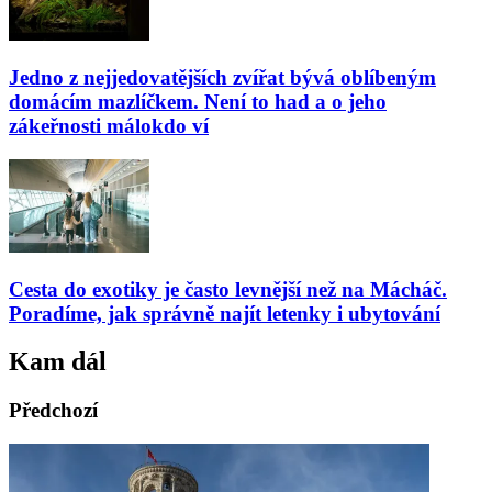
Jedno z nejjedovatějších zvířat bývá oblíbeným
domácím mazlíčkem. Není to had a o jeho
zákeřnosti málokdo ví
Cesta do exotiky je často levnější než na Mácháč.
Poradíme, jak správně najít letenky i ubytování
Kam dál
Předchozí