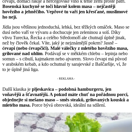
ćevapi, domácí rakije a hercegovské víno k téhle zemi prostě patří.
Bosenská kuchyně se točí hlavně kolem masa – nejčastěji
hovězího a jehněčího. Vepřové tu vaří jen křesťané, muslimové
ho nejí.
Jídla jsou většinou jednoduchá, lehká, bez těžkých omáček. Maso se
dusí nebo vaří ve vývaru a dochucuje jen zeleninou a solí. Díky
vlivu Turecka, Řecka a celého Středomoří ale chutnají úplně jinak,
než by člověk čekal. Víte, jaký je nejznámější pokrm? Jasně –
ćevapi (nebo ćevapčići). Malé válečky z mletého hovězího masa,
grilované nad uhlím
. Podávají se v měkkém chlebu – lepinja nebo
somun – s cibulí, kajmakem nebo ajvarem. Slovo ćevapi má původ
v arabském kebab, a kdo ochutnal ty sarajevské z Baščaršije, ví, že
to je úplně jiná liga.
Další klasika je
pljeskavica – podobná hamburgeru, jen
voňavější a šťavnatější. A pokud máte chuť na pořádnou porci,
objednejte si mešano maso – směs steaků, grilovaných kousků a
mletého masa.
Porce bývá obrovská, ideální na sdílení.