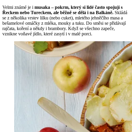
Velmi známé je i
musaka – pokrm, který si lidé často spojují s
Řeckem nebo Tureckem, ale běžně se dělá i na Balkáně.
Skládá
se z několika vrstev lilku (nebo cuket), mletého jehněčího masa a
bešamelové omáčky z mléka, mouky a tuku. Do směsi se přidávají
rajčata, koření a někdy i brambory. Když se všechno zapeče,
vznikne voňavé jídlo, které zasytí i v malé porci.