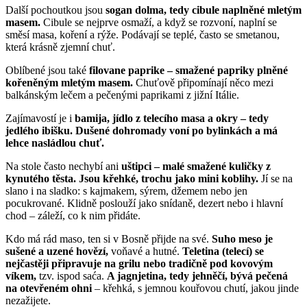
Další pochoutkou jsou
sogan dolma, tedy cibule naplněné mletým
masem.
Cibule se nejprve osmaží, a když se rozvoní, naplní se
směsí masa, koření a rýže. Podávají se teplé, často se smetanou,
která krásně zjemní chuť.
Oblíbené jsou také
filovane paprike – smažené papriky plněné
kořeněným mletým masem.
Chuťově připomínají něco mezi
balkánským lečem a pečenými paprikami z jižní Itálie.
Zajímavostí je i
bamija, jídlo z telecího masa a okry – tedy
jedlého ibišku. Dušené dohromady voní po bylinkách a má
lehce nasládlou chuť.
Na stole často nechybí ani
uštipci – malé smažené kuličky z
kynutého těsta. Jsou křehké, trochu jako mini koblihy.
Jí se na
slano i na sladko: s kajmakem, sýrem, džemem nebo jen
pocukrované. Klidně poslouží jako snídaně, dezert nebo i hlavní
chod – záleží, co k nim přidáte.
Kdo má rád maso, ten si v Bosně přijde na své.
Suho meso je
sušené a uzené hovězí,
voňavé a hutné.
Teletina (telecí) se
nejčastěji připravuje na grilu nebo tradičně pod kovovým
víkem,
tzv. ispod saća.
A jagnjetina, tedy jehněčí, bývá pečená
na otevřeném ohni
– křehká, s jemnou kouřovou chutí, jakou jinde
nezažijete.