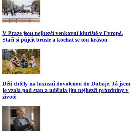
V Praze jsou nejhezčí venkovní kluziště v Evropě.
Stačí si půjčit brusle a kochat se tou krásou
Děti chtěly na luxusní dovolenou do Dubaje. Já jsem
je vzala pod stan a udělala jim nejhezčí prázdniny v
životě