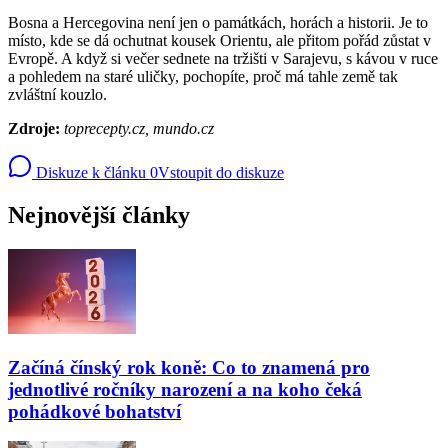
Bosna a Hercegovina není jen o památkách, horách a historii. Je to
místo, kde se dá ochutnat kousek Orientu, ale přitom pořád zůstat v
Evropě. A když si večer sednete na tržišti v Sarajevu, s kávou v ruce
a pohledem na staré uličky, pochopíte, proč má tahle země tak
zvláštní kouzlo.
Zdroje:
toprecepty.cz, mundo.cz
Diskuze k článku
0
Vstoupit do diskuze
Nejnovější články
Začíná čínský rok koně: Co to znamená pro
jednotlivé ročníky narození a na koho čeká
pohádkové bohatství