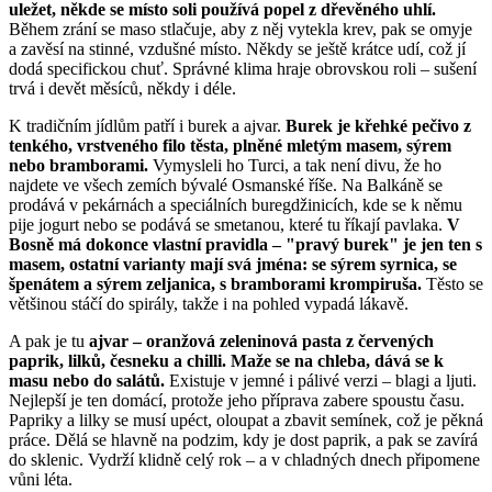
uležet, někde se místo soli používá popel z dřevěného uhlí.
Během zrání se maso stlačuje, aby z něj vytekla krev, pak se omyje
a zavěsí na stinné, vzdušné místo. Někdy se ještě krátce udí, což jí
dodá specifickou chuť. Správné klima hraje obrovskou roli – sušení
trvá i devět měsíců, někdy i déle.
K tradičním jídlům patří i burek a ajvar.
Burek je křehké pečivo z
tenkého, vrstveného filo těsta, plněné mletým masem, sýrem
nebo bramborami.
Vymysleli ho Turci, a tak není divu, že ho
najdete ve všech zemích bývalé Osmanské říše. Na Balkáně se
prodává v pekárnách a speciálních buregdžinicích, kde se k němu
pije jogurt nebo se podává se smetanou, které tu říkají pavlaka.
V
Bosně má dokonce vlastní pravidla – "pravý burek" je jen ten s
masem, ostatní varianty mají svá jména: se sýrem syrnica, se
špenátem a sýrem zeljanica, s bramborami krompiruša.
Těsto se
většinou stáčí do spirály, takže i na pohled vypadá lákavě.
A pak je tu
ajvar – oranžová zeleninová pasta z červených
paprik, lilků, česneku a chilli. Maže se na chleba, dává se k
masu nebo do salátů.
Existuje v jemné i pálivé verzi – blagi a ljuti.
Nejlepší je ten domácí, protože jeho příprava zabere spoustu času.
Papriky a lilky se musí upéct, oloupat a zbavit semínek, což je pěkná
práce. Dělá se hlavně na podzim, kdy je dost paprik, a pak se zavírá
do sklenic. Vydrží klidně celý rok – a v chladných dnech připomene
vůni léta.