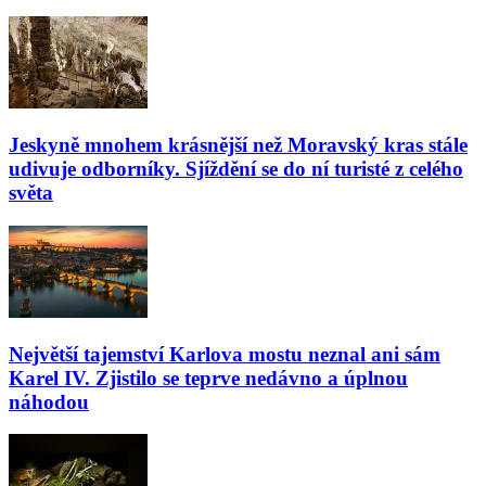
Jeskyně mnohem krásnější než Moravský kras stále
udivuje odborníky. Sjíždění se do ní turisté z celého
světa
Největší tajemství Karlova mostu neznal ani sám
Karel IV. Zjistilo se teprve nedávno a úplnou
náhodou