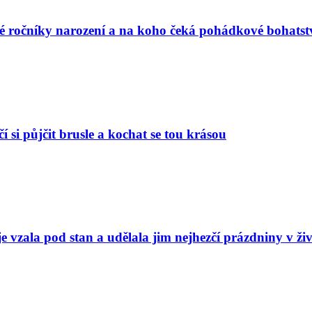
vé ročníky narození a na koho čeká pohádkové bohatst
í si půjčit brusle a kochat se tou krásou
e vzala pod stan a udělala jim nejhezčí prázdniny v ži