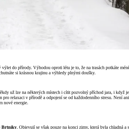
 výlet do přírody. Výhodou oproti létu je to, že na trasách potkáte méně
ychutnáte si krásnou krajinu a výhledy plnými doušky.
ěkdy už lze na některých místech i cítit pozvolný příchod jara, i kdy
m pro relaxaci v přírodě a odpojení se od každodenního stresu. Není ani
ím nové energie.
 Brtníky
. Objevují se však pouze na konci zimy, která byla chladná 