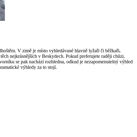
oštěm. V zimě je místo vyhledávané hlavně lyžaři či běžkaři
.
z těch nejkrásnějších v Beskydech. Pokud preferujete raději chůzi,
vorníku se pak nachází rozhledna, odkud je nezapomenutelný výhled
ramatické výhledy za to stojí.