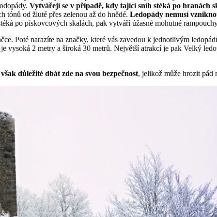
 vodopády.
Vytvářejí se v případě, kdy tající sníh stéká po hranách s
h tónů od žluté přes zelenou až do hnědé.
Ledopády nemusí vzniknout
stéká po pískovcových skalách, pak vytváří úžasné mohutné rampouchy
ačce. Poté narazíte na značky, které vás zavedou k jednotlivým ledopádů
á je vysoká 2 metry a široká 30 metrů. Největší atrakcí je pak Velký led
e
však důležité dbát zde na svou bezpečnost
, jelikož může hrozit pád