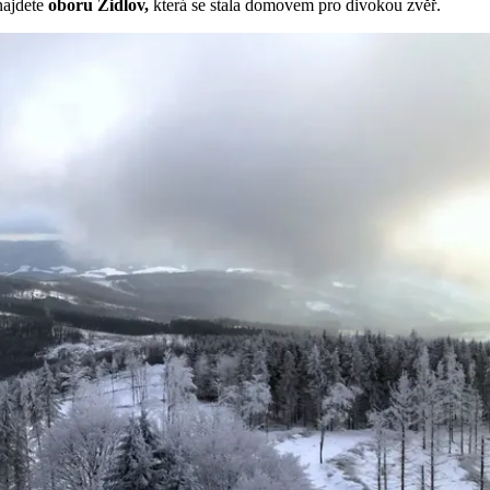
najdete
oboru Židlov,
která se stala domovem pro divokou zvěř.