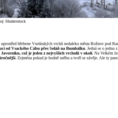
j: Shutterstock
uprostřed hřebene Vsetínských vrchů nedaleko města Rožnov pod Radh
doucí od Vsackého Cábu přes Soláň na Bumbálku
. Jedná se o jednu 
Javorníku, což je jeden z nejvyšších vrcholů v okolí
. Na Velkém Ja
áročnější
. Zejména pokud je hodně sněhu a tvoří se závěje. Ale ty pano