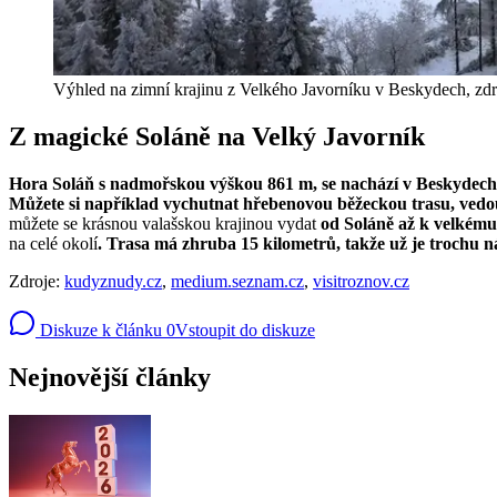
Výhled na zimní krajinu z Velkého Javorníku v Beskydech, zdro
Z magické Soláně na Velký Javorník
Hora Soláň s nadmořskou výškou 861 m, se nachází v Beskydech
Můžete si například vychutnat hřebenovou běžeckou trasu, ve
můžete se krásnou valašskou krajinou vydat
od Soláně až k velkému 
na celé okolí
. Trasa má zhruba 15 kilometrů, takže už je trochu n
Zdroje:
kudyznudy.cz
,
medium.seznam.cz
,
visitroznov.cz
Diskuze k článku
0
Vstoupit do diskuze
Nejnovější články