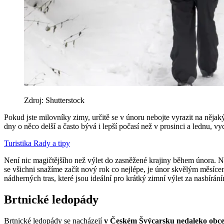
Zdroj: Shutterstock
Pokud jste milovníky zimy, určitě se v únoru nebojte vyrazit na nějaký
dny o něco delší a často bývá i lepší počasí než v prosinci a lednu, v
Turistika
Rady a tipy
Není nic magičtějšího než výlet do zasněžené krajiny během února. N
se všichni snažíme začít nový rok co nejlépe, je únor skvělým měsíce
nádherných tras, které jsou ideální pro krátký zimní výlet za nasbírán
Brtnické ledopády
Brtnické ledopády se nacházejí
v Českém Švýcarsku nedaleko obce