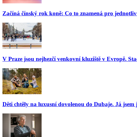
Začíná čínský rok koně: Co to znamená pro jednotli
V Praze jsou nejhezčí venkovní kluziště v Evropě. Stač
Děti chtěly na luxusní dovolenou do Dubaje. Já jsem j