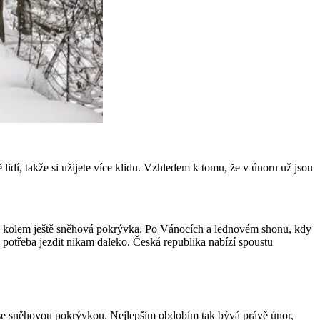
 lidí, takže si užijete více klidu. Vzhledem k tomu, že v únoru už jsou
ž je kolem ještě sněhová pokrývka. Po Vánocích a lednovém shonu, kdy
 potřeba jezdit nikam daleko. Česká republika nabízí spoustu
a se sněhovou pokrývkou. Nejlepším obdobím tak bývá právě únor,