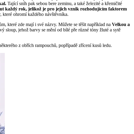
kal.
Tající sníh pak sebou bere zeminu, a také železité a křemičité
 každý rok, jelikož je pro jejich vznik rozhodujícím faktorem
, které ohromí každého návštěvníka.
m, které zde mají i své názvy. Můžete se těšit například na
Velkou a
ový sloup, jehož barvy se mění od bílé pře různé tóny žluté a sytě
 některého z obřích rampouchů, popřípadě zřícení kusů ledu.