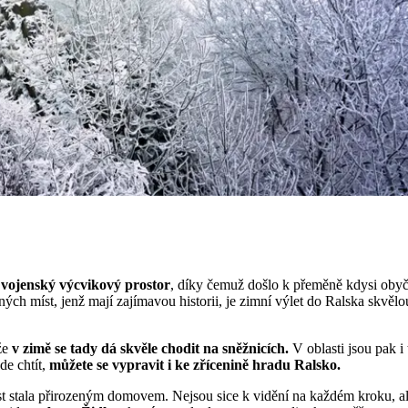
 vojenský výcvikový prostor
, díky čemuž došlo k přeměně kdysi obyč
ných míst, jenž mají zajímavou historii, je zimní výlet do Ralska skv
 že
v zimě se tady dá skvěle chodit na sněžnicích.
V oblasti jsou pak i
de chtít,
můžete se vypravit i ke zřícenině hradu Ralsko.
st stala přirozeným domovem. Nejsou sice k vidění na každém kroku, ale