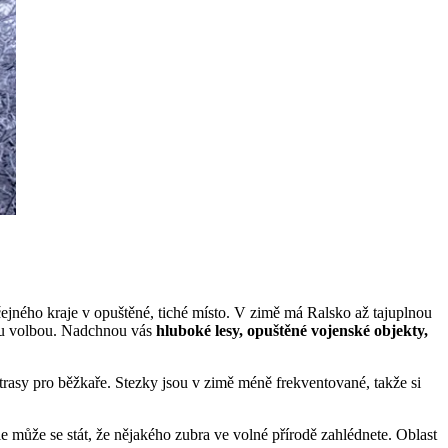
ejného kraje v opuštěné, tiché místo. V zimě má Ralsko až tajuplnou
ělou volbou. Nadchnou vás
hluboké lesy, opuštěné vojenské objekty,
 trasy pro běžkaře. Stezky jsou v zimě méně frekventované, takže si
 může se stát, že nějakého zubra ve volné přírodě zahlédnete. Oblast