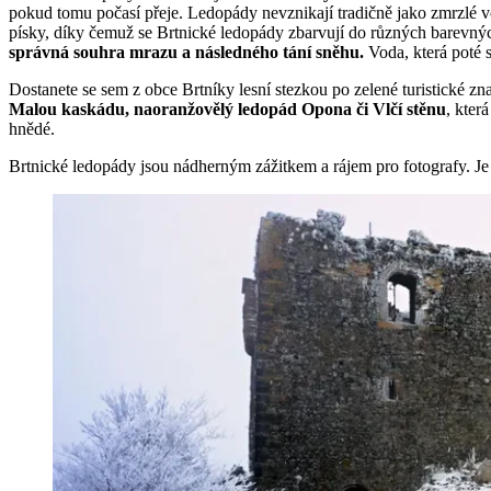
pokud tomu počasí přeje. Ledopády nevznikají tradičně jako zmrzlé
písky, díky čemuž se Brtnické ledopády zbarvují do různých barevnýc
správná souhra mrazu a následného tání sněhu.
Voda, která poté 
Dostanete se sem z obce Brtníky lesní stezkou po zelené turistické zn
Malou kaskádu, naoranžovělý ledopád Opona či Vlčí stěnu
, kter
hnědé.
Brtnické ledopády jsou nádherným zážitkem a rájem pro fotografy. J