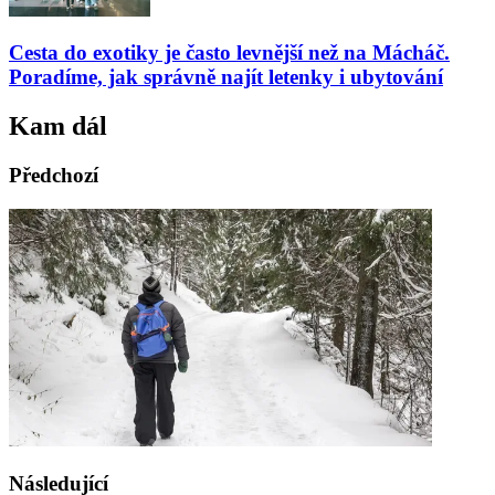
Cesta do exotiky je často levnější než na Mácháč.
Poradíme, jak správně najít letenky i ubytování
Kam dál
Předchozí
Následující