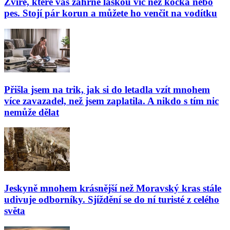
Zvíře, které vás zahrne láskou víc než kočka nebo
pes. Stojí pár korun a můžete ho venčit na vodítku
Přišla jsem na trik, jak si do letadla vzít mnohem
více zavazadel, než jsem zaplatila. A nikdo s tím nic
nemůže dělat
Jeskyně mnohem krásnější než Moravský kras stále
udivuje odborníky. Sjíždění se do ní turisté z celého
světa