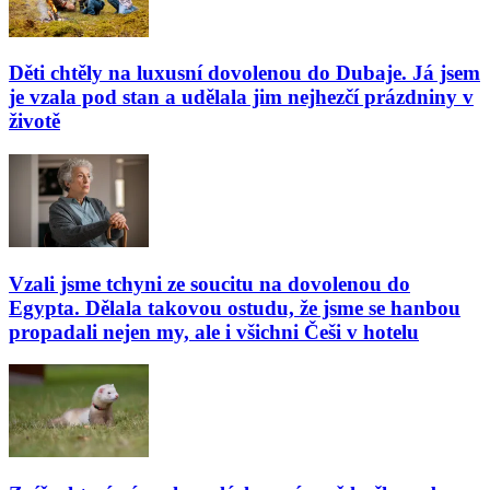
Děti chtěly na luxusní dovolenou do Dubaje. Já jsem
je vzala pod stan a udělala jim nejhezčí prázdniny v
životě
Vzali jsme tchyni ze soucitu na dovolenou do
Egypta. Dělala takovou ostudu, že jsme se hanbou
propadali nejen my, ale i všichni Češi v hotelu