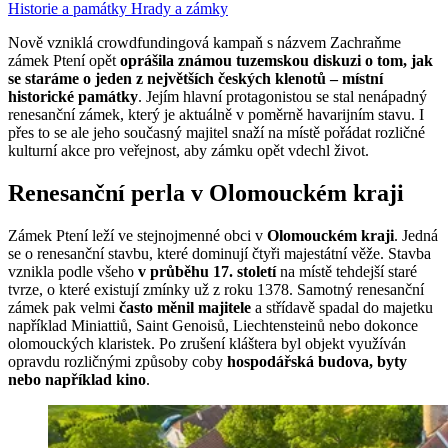
Historie a památky
Hrady a zámky
Nově vzniklá crowdfundingová kampaň s názvem Zachraňme
zámek Ptení opět
oprášila známou tuzemskou diskuzi o tom, jak
se staráme o jeden z největších českých klenotů – místní
historické památky
. Jejím hlavní protagonistou se stal nenápadný
renesanční zámek, který je aktuálně v poměrně havarijním stavu. I
přes to se ale jeho současný majitel snaží na místě pořádat rozličné
kulturní akce pro veřejnost, aby zámku opět vdechl život.
Renesanční perla v Olomouckém kraji
Zámek Ptení leží ve stejnojmenné obci v
Olomouckém kraji
. Jedná
se o renesanční stavbu, které dominují čtyři majestátní věže. Stavba
vznikla podle všeho
v průběhu 17. století
na místě tehdejší staré
tvrze, o které existují zmínky už z roku 1378. Samotný renesanční
zámek pak velmi
často měnil majitele
a střídavě spadal do majetku
například Miniattiů, Saint Genoisů, Liechtensteinů nebo dokonce
olomouckých klaristek. Po zrušení kláštera byl objekt využíván
opravdu rozličnými způsoby coby
hospodářská budova, byty
nebo například kino
.