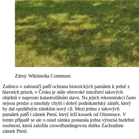
Zdroj: Wikimedia Commons
Zatímco v zahraničí patří ochrana historických památek k jedné z
hlavních priorit, v Česku je stále obrovské množství takových
objektů v naprosto katastrofálním stavu. Na jejich rekonstrukci často
nejsou peníze a mnohdy chybí i dobrý podnikatelský záměr, který
by dal opuštěným zámkům nový cíl. Mezi jednu z takových
památek patří i zámek Ptení, který leží kousek od Olomouce. V
tomto případě se ale o osud zámku postarala jedna výrazná hudební
osobnost, která založila crowdfundingovou sbírku Zachraňme
zámek Ptení.