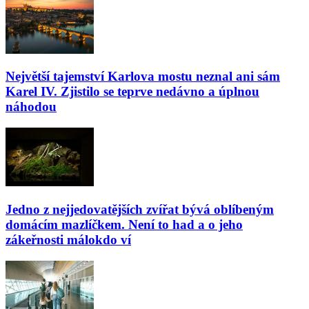
Největší tajemství Karlova mostu neznal ani sám
Karel IV. Zjistilo se teprve nedávno a úplnou
náhodou
Jedno z nejjedovatějších zvířat bývá oblíbeným
domácím mazlíčkem. Není to had a o jeho
zákeřnosti málokdo ví