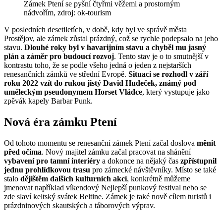
Zámek Ptení se pyšní čtyřmi věžemi a prostorným
nádvořím, zdroj: ok-tourism
V posledních desetiletích, v době, kdy byl ve správě města
Prostějov, ale zámek zůstal prázdný, což se rychle podepsalo na jeho
stavu.
Dlouhé roky byl v havarijním stavu a chyběl mu jasný
plán a záměr pro budoucí rozvoj
. Tento stav je o to smutnější v
kontrastu toho, že se podle všeho jedná o jeden z nejstarších
renesančních zámků ve střední Evropě.
Situaci se rozhodl v září
roku 2022 vzít do rukou jistý David Hudeček, známý pod
uměleckým pseudonymem Horset Vládce
, který vystupuje jako
zpěvák kapely Barbar Punk.
Nová éra zámku Ptení
Od tohoto momentu se renesanční zámek Ptení začal doslova
měnit
před očima
. Nový majitel zámku začal pracovat na shánění
vybavení pro tamní interiéry
a dokonce na nějaký čas
zpřístupnil
jednu prohlídkovou trasu
pro zámecké návštěvníky. Místo se také
stalo
dějištěm dalších kulturních akcí
, konkrétně můžeme
jmenovat například víkendový Nejlepší punkový festival nebo se
zde slaví keltský svátek Beltine. Zámek je také nově cílem turistů i
prázdninových skautských a táborových výprav.