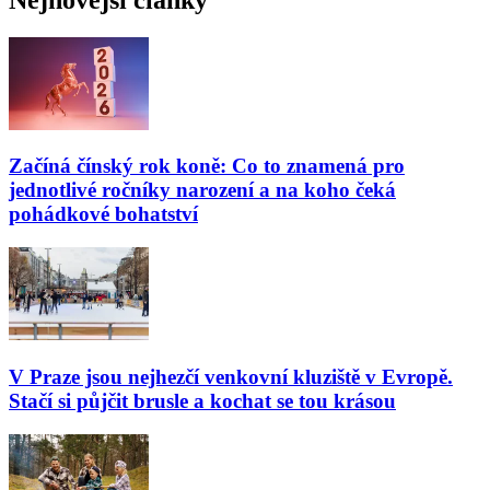
Začíná čínský rok koně: Co to znamená pro
jednotlivé ročníky narození a na koho čeká
pohádkové bohatství
V Praze jsou nejhezčí venkovní kluziště v Evropě.
Stačí si půjčit brusle a kochat se tou krásou