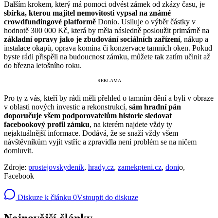
Dalším krokem, který má pomoci odvést zámek od zkázy času, je
sbírka, kterou majitel nemovitosti vypsal na známé
crowdfundingové platformě
Donio. Usiluje o výběr částky v
hodnotě 300 000 Kč, která by měla následně posloužit primárně na
základní opravy jako je zbudování sociálních zařízení
, nákup a
instalace okapů, oprava komína či konzervace tamních oken. Pokud
byste rádi přispěli na budoucnost zámku, můžete tak zatím učinit až
do března letošního roku.
Pro ty z vás, kteří by rádi měli přehled o tamním dění a byli v obraze
v oblasti nových investic a rekonstrukcí,
sám hradní pán
doporučuje všem podporovatelům historie sledovat
facebookový profil zámku
, na kterém najdete vždy ty
nejaktuálnější informace. Dodává, že se snaží vždy všem
návštěvníkům vyjít vstříc a zpravidla není problém se na ničem
domluvit.
Zdroje:
prostejovskydenik
,
hrady.cz
,
zamekpteni.cz
,
doni
o,
Facebook
Diskuze k článku
0
Vstoupit do diskuze
Nejnovější články