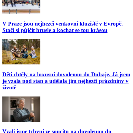
V Praze jsou nejhezčí venkovní kluziště v Evropě.
Stačí si půjčit brusle a kochat se tou krásou
Děti chtěly na luxusní dovolenou do Dubaje. Já jsem
je vzala pod stan a udělala jim nejhezčí prázdniny v
životě
Vzali jsme tchyni ze soucitu na dovolenou do