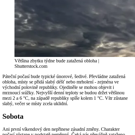
Většina zbytku týdne bude zatažená obloha |
Shutterstock.com
Páteční počasí bude typické únorové, šedivé. Převládne zatažená
obloha, místy se přidá slabý déšť nebo mrholení - zejména ve
východní polovině republiky. Ojediněle se mohou objevit i
mrznoucí srážky. Nejvyšší denní teploty se budou držet většinou
mezi 2 a 6 °C, na západě republiky spíše kolem 1 °C. Vítr zůstane
slabý, večer se místy zcela uklidní.
Sobota
Ani první víkendový den nepřinese zásadní změny. Charakter
počasí zůstane v podstatě neměnný. Čeká nás převážně zataženo,