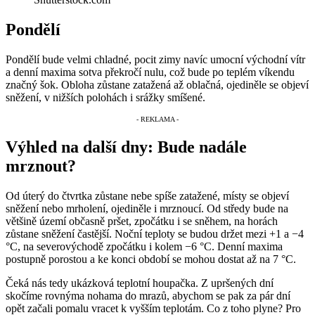
Pondělí
Pondělí bude velmi chladné, pocit zimy navíc umocní východní vítr
a denní maxima sotva překročí nulu, což bude po teplém víkendu
značný šok. Obloha zůstane zatažená až oblačná, ojediněle se objeví
sněžení, v nižších polohách i srážky smíšené.
Výhled na další dny: Bude nadále
mrznout?
Od úterý do čtvrtka zůstane nebe spíše zatažené, místy se objeví
sněžení nebo mrholení, ojediněle i mrznoucí. Od středy bude na
většině území občasně pršet, zpočátku i se sněhem, na horách
zůstane sněžení častější. Noční teploty se budou držet mezi +1 a −4
°C, na severovýchodě zpočátku i kolem −6 °C. Denní maxima
postupně porostou a ke konci období se mohou dostat až na 7 °C.
Čeká nás tedy ukázková teplotní houpačka. Z upršených dní
skočíme rovnýma nohama do mrazů, abychom se pak za pár dní
opět začali pomalu vracet k vyšším teplotám. Co z toho plyne? Pro