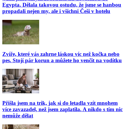
Egypta. Dělala takovou ostudu, že jsme se hanbou
propadali nejen my, ale i všichni Češi v hotelu
Zvíře, které vás zahrne láskou víc než kočka nebo
pes. Stojí pár korun a můžete ho venčit na vodítku
Přišla jsem na trik, jak si do letadla vzít mnohem
více zavazadel, než jsem zaplatila. A nikdo s tím nic
nemůže dělat