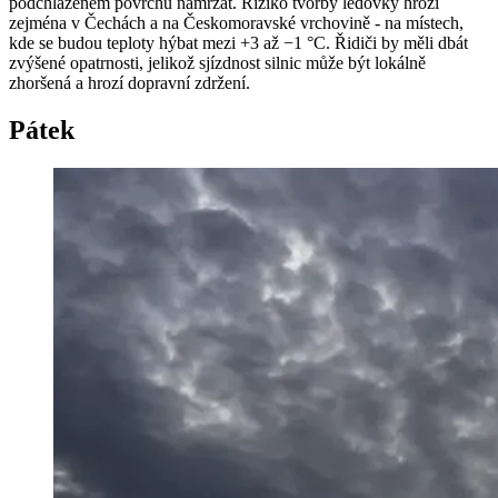
podchlazeném povrchu namrzat. Riziko tvorby ledovky hrozí
zejména v Čechách a na Českomoravské vrchovině - na místech,
kde se budou teploty hýbat mezi +3 až −1 °C. Řidiči by měli dbát
zvýšené opatrnosti, jelikož sjízdnost silnic může být lokálně
zhoršená a hrozí dopravní zdržení.
Pátek