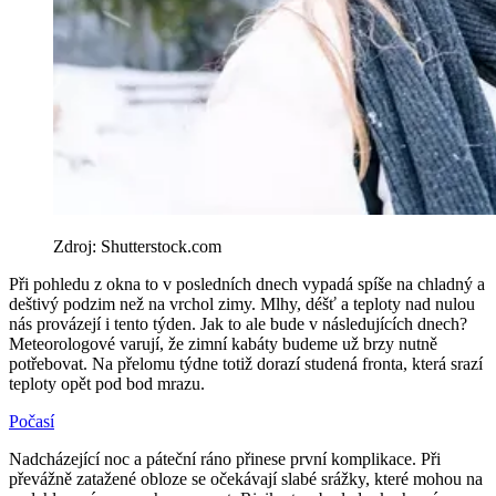
Zdroj: Shutterstock.com
Při pohledu z okna to v posledních dnech vypadá spíše na chladný a
deštivý podzim než na vrchol zimy. Mlhy, déšť a teploty nad nulou
nás provázejí i tento týden. Jak to ale bude v následujících dnech?
Meteorologové varují, že zimní kabáty budeme už brzy nutně
potřebovat. Na přelomu týdne totiž dorazí studená fronta, která srazí
teploty opět pod bod mrazu.
Počasí
Nadcházející noc a páteční ráno přinese první komplikace. Při
převážně zatažené obloze se očekávají slabé srážky, které mohou na