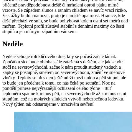
přičemž pravděpodobnost deště či mrholení oproti pátku mírně
vzroste. Se západem slunce a ranním chladem se navíc vrací riziko,
že srážky budou namrzat, proto je namístě opatrnost. Hranice, kde
déšť přechází ve sníh, se bude pohybovat kolem osmi set metrů nad
mořem. Teplotní profil zůstává stabilní s denními maximy do šesti
stupňů a jen mírným západním vánkem.
Neděle
Neděle sehraje roli klíčového dne, kdy se počasí začne lámat.
Zpočátku sice bude obloha stále zatažená s deštěm, ale jak se vítr
stočí na severovýchodní, začne k nám proudit studený vzduch a
kapky se postupně, směrem od severovýchodu, změní ve sněhové
vločky. Teploty se přes den ještě udrží mezi nulou a pěti stupni, ale
to bude jen předehra k tomu, co nás čeká po setmění. Noc na
pondělí přinese nejvýraznější ochlazení celého týdne – rtuť
teploměru spadne k minus pěti, na severovýchodě až k minus osmi
stupňům, což na mokrých silnicích vytvoří nebezpečnou ledovku.
Nový týden tak odstartujeme v mrazivém sevření.