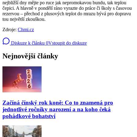
nejbližší dny mějte po ruce jak nepromokavou bundu, tak teplou
čepici. A hlavně v pondělí ráno vyrazte do práce či školy s časovou
rezervou – přechod z plusových teplot do mrazu bývá pro dopravu
tou největší zkouškou.
Zdroje:
Chmi.cz
Diskuze k článku
0
Vstoupit do diskuze
Nejnovější články
Začíná čínský rok koně: Co to znamená pro
jednotlivé ročníky narození a na koho čeká
pohádkové bohatství