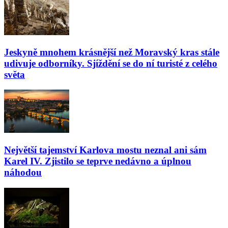
Jeskyně mnohem krásnější než Moravský kras stále
udivuje odborníky. Sjíždění se do ní turisté z celého
světa
Největší tajemství Karlova mostu neznal ani sám
Karel IV. Zjistilo se teprve nedávno a úplnou
náhodou