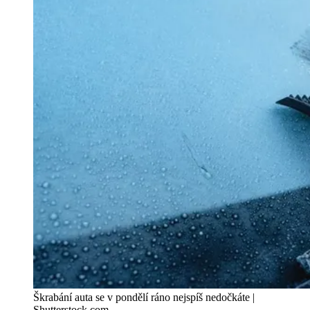
Škrabání auta se v pondělí ráno nejspíš nedočkáte |
Shutterstock.com