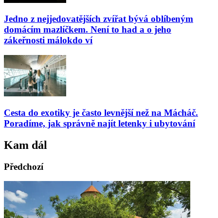
Jedno z nejjedovatějších zvířat bývá oblíbeným
domácím mazlíčkem. Není to had a o jeho
zákeřnosti málokdo ví
Cesta do exotiky je často levnější než na Mácháč.
Poradíme, jak správně najít letenky i ubytování
Kam dál
Předchozí