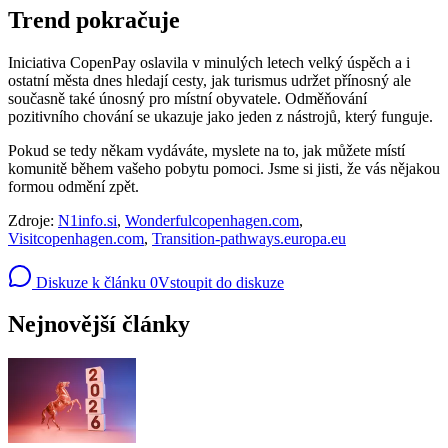
Trend pokračuje
Iniciativa CopenPay oslavila v minulých letech velký úspěch a i
ostatní města dnes hledají cesty, jak turismus udržet přínosný ale
současně také únosný pro místní obyvatele. Odměňování
pozitivního chování se ukazuje jako jeden z nástrojů, který funguje.
Pokud se tedy někam vydáváte, myslete na to, jak můžete místí
komunitě během vašeho pobytu pomoci. Jsme si jisti, že vás nějakou
formou odmění zpět.
Zdroje:
N1info.si
,
Wonderfulcopenhagen.com
,
Visitcopenhagen.com
,
Transition-pathways.europa.eu
Diskuze k článku
0
Vstoupit do diskuze
Nejnovější články