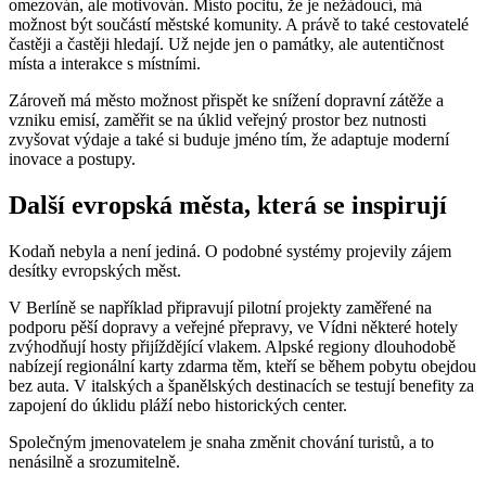
omezován, ale motivován. Místo pocitu, že je nežádoucí, má
možnost být součástí městské komunity. A právě to také cestovatelé
častěji a častěji hledají. Už nejde jen o památky, ale autentičnost
místa a interakce s místními.
Zároveň má město možnost přispět ke snížení dopravní zátěže a
vzniku emisí, zaměřit se na úklid veřejný prostor bez nutnosti
zvyšovat výdaje a také si buduje jméno tím, že adaptuje moderní
inovace a postupy.
Další evropská města, která se inspirují
Kodaň nebyla a není jediná. O podobné systémy projevily zájem
desítky evropských měst.
V Berlíně se například připravují pilotní projekty zaměřené na
podporu pěší dopravy a veřejné přepravy, ve Vídni některé hotely
zvýhodňují hosty přijíždějící vlakem. Alpské regiony dlouhodobě
nabízejí regionální karty zdarma těm, kteří se během pobytu obejdou
bez auta. V italských a španělských destinacích se testují benefity za
zapojení do úklidu pláží nebo historických center.
Společným jmenovatelem je snaha změnit chování turistů, a to
nenásilně a srozumitelně.