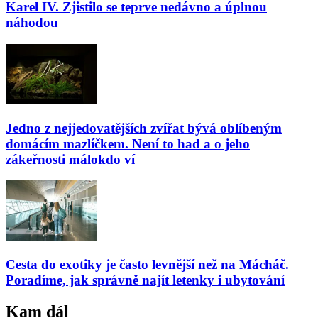
Karel IV. Zjistilo se teprve nedávno a úplnou
náhodou
Jedno z nejjedovatějších zvířat bývá oblíbeným
domácím mazlíčkem. Není to had a o jeho
zákeřnosti málokdo ví
Cesta do exotiky je často levnější než na Mácháč.
Poradíme, jak správně najít letenky i ubytování
Kam dál