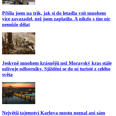
Přišla jsem na trik, jak si do letadla vzít mnohem
více zavazadel, než jsem zaplatila. A nikdo s tím nic
nemůže dělat
Jeskyně mnohem krásnější než Moravský kras stále
udivuje odborníky. Sjíždění se do ní turisté z celého
světa
Největší tajemství Karlova mostu neznal ani sám