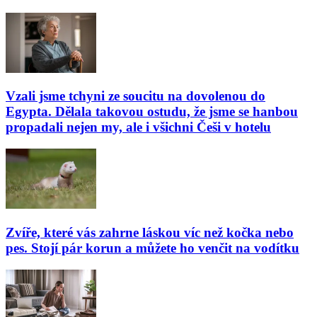
Vzali jsme tchyni ze soucitu na dovolenou do
Egypta. Dělala takovou ostudu, že jsme se hanbou
propadali nejen my, ale i všichni Češi v hotelu
Zvíře, které vás zahrne láskou víc než kočka nebo
pes. Stojí pár korun a můžete ho venčit na vodítku