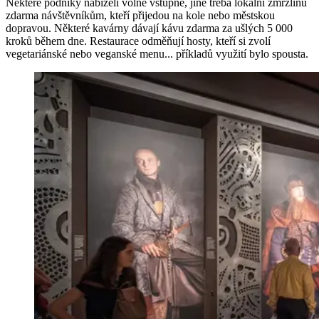
Některé podniky nabízeli volné vstupné, jiné třeba lokální zmrzlinu
zdarma návštěvníkům, kteří přijedou na kole nebo městskou
dopravou. Některé kavárny dávají kávu zdarma za ušlých 5 000
kroků během dne. Restaurace odměňují hosty, kteří si zvolí
vegetariánské nebo veganské menu... příkladů využití bylo spousta.