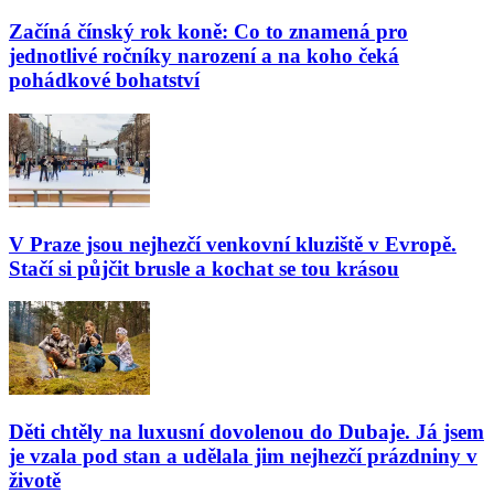
Začíná čínský rok koně: Co to znamená pro
jednotlivé ročníky narození a na koho čeká
pohádkové bohatství
V Praze jsou nejhezčí venkovní kluziště v Evropě.
Stačí si půjčit brusle a kochat se tou krásou
Děti chtěly na luxusní dovolenou do Dubaje. Já jsem
je vzala pod stan a udělala jim nejhezčí prázdniny v
životě