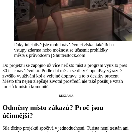
Díky iniciativě jste mohli návštěvníci získat také třeba
vstupy zdarma nebo možnost se účastnit prohlídky
města s průvodcem | Shutterstock.com
Do projektu se zapojilo už více než sto míst a program využilo přes
30 tisíc návštěvníků. Podle dat města se díky CopenPay výrazně
zvýšilo využívání kol a veřejné dopravy, a to o desítky procent.
Město tím nejen zlepšuje životní prostředí, ale také posiluje vztah
turistů k místní komunitě.
Odměny místo zákazů? Proč jsou
účinnější?
Síla těchto projektů spočívá v jednoduchosti. Turista není trestán ani