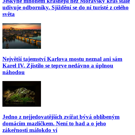
Jeskyně mnohem krásnější než Moravský kras stále
udivuje odborníky. Sjíždění se do ní turisté z celého
světa
Největší tajemství Karlova mostu neznal ani sám
Karel IV. Zjistilo se teprve nedávno a úplnou
náhodou
Jedno z nejjedovatějších zvířat bývá oblíbeným
domácím mazlíčkem. Není to had a o jeho
zákeřnosti málokdo ví