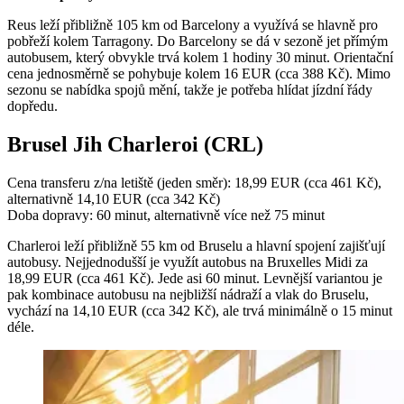
Reus leží přibližně 105 km od Barcelony a využívá se hlavně pro
pobřeží kolem Tarragony. Do Barcelony se dá v sezoně jet přímým
autobusem, který obvykle trvá kolem 1 hodiny 30 minut. Orientační
cena jednosměrně se pohybuje kolem 16 EUR (cca 388 Kč). Mimo
sezonu se nabídka spojů mění, takže je potřeba hlídat jízdní řády
dopředu.
Brusel Jih Charleroi (CRL)
Cena transferu z/na letiště (jeden směr): 18,99 EUR (cca 461 Kč),
alternativně 14,10 EUR (cca 342 Kč)
Doba dopravy: 60 minut, alternativně více než 75 minut
Charleroi leží přibližně 55 km od Bruselu a hlavní spojení zajišťují
autobusy. Nejjednodušší je využít autobus na Bruxelles Midi za
18,99 EUR (cca 461 Kč). Jede asi 60 minut. Levnější variantou je
pak kombinace autobusu na nejbližší nádraží a vlak do Bruselu,
vychází na 14,10 EUR (cca 342 Kč), ale trvá minimálně o 15 minut
déle.