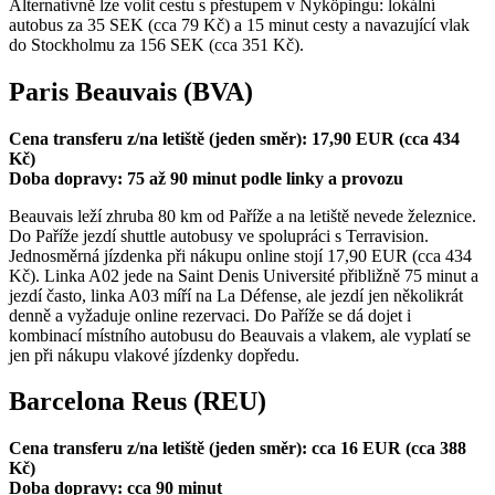
Alternativně lze volit cestu s přestupem v Nyköpingu: lokální
autobus za 35 SEK (cca 79 Kč) a 15 minut cesty a navazující vlak
do Stockholmu za 156 SEK (cca 351 Kč).
Paris Beauvais (BVA)
Cena transferu z/na letiště (jeden směr): 17,90 EUR (cca 434
Kč)
Doba dopravy: 75 až 90 minut podle linky a provozu
Beauvais leží zhruba 80 km od Paříže a na letiště nevede železnice.
Do Paříže jezdí shuttle autobusy ve spolupráci s Terravision.
Jednosměrná jízdenka při nákupu online stojí 17,90 EUR (cca 434
Kč). Linka A02 jede na Saint Denis Université přibližně 75 minut a
jezdí často, linka A03 míří na La Défense, ale jezdí jen několikrát
denně a vyžaduje online rezervaci. Do Paříže se dá dojet i
kombinací místního autobusu do Beauvais a vlakem, ale vyplatí se
jen při nákupu vlakové jízdenky dopředu.
Barcelona Reus (REU)
Cena transferu z/na letiště (jeden směr): cca 16 EUR (cca 388
Kč)
Doba dopravy: cca 90 minut