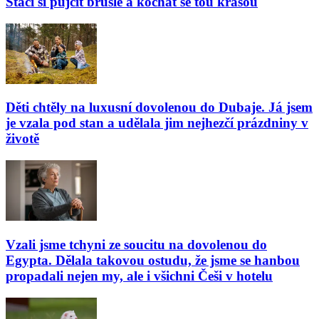
Stačí si půjčit brusle a kochat se tou krásou
Děti chtěly na luxusní dovolenou do Dubaje. Já jsem
je vzala pod stan a udělala jim nejhezčí prázdniny v
životě
Vzali jsme tchyni ze soucitu na dovolenou do
Egypta. Dělala takovou ostudu, že jsme se hanbou
propadali nejen my, ale i všichni Češi v hotelu