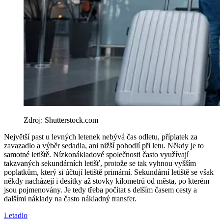
Zdroj: Shutterstock.com
Největší past u levných letenek nebývá čas odletu, příplatek za
zavazadlo a výběr sedadla, ani nižší pohodlí při letu. Někdy je to
samotné letiště. Nízkonákladové společnosti často využívají
takzvaných sekundárních letišť, protože se tak vyhnou vyšším
poplatkům, který si účtují letiště primární. Sekundární letiště se však
někdy nacházejí i desítky až stovky kilometrů od města, po kterém
jsou pojmenovány. Je tedy třeba počítat s delším časem cesty a
dalšími náklady na často nákladný transfer.
Letadlo