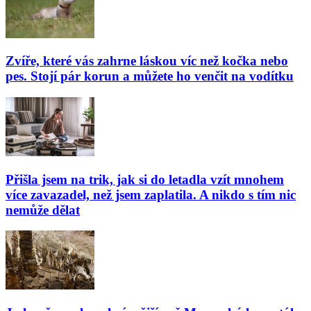
Zvíře, které vás zahrne láskou víc než kočka nebo
pes. Stojí pár korun a můžete ho venčit na vodítku
Přišla jsem na trik, jak si do letadla vzít mnohem
více zavazadel, než jsem zaplatila. A nikdo s tím nic
nemůže dělat