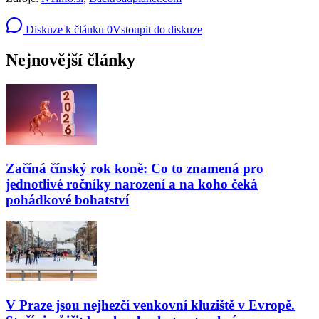
Diskuze k článku
0
Vstoupit do diskuze
Nejnovější články
Začíná čínský rok koně: Co to znamená pro
jednotlivé ročníky narození a na koho čeká
pohádkové bohatství
V Praze jsou nejhezčí venkovní kluziště v Evropě.