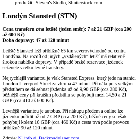
prodražit | Steven's Studio, Shutterstock.com
Londýn Stansted (STN)
Cena transferu z/na letiště (jeden směr): 7 až 21 GBP (cca 200
až 600 Kč)
Doba dopravy: 47 až 120 minut
Letiště Stansted leží přibližně 65 km severovýchodně od centra
Londýna. Na rozdíl od jiných „vzdálených“ letišť má relativně
širokou nabídku dopravy. V případě brzké rezervace jízdenek
seženete vcelku levné transfery.
Nejrychlejší variantou je vlak Stansted Express, který jede na stanici
London Liverpool Street za zhruba 47 minut. Při nákupu s velkým
předstihem se dá sehnat jízdenka už od 9,90 GBP (cca 280 Kč),
běžnější ceny při kratším předstihu se pohybují mezi 14,50 a 21
GBP (cca 410 až 600 Kč).
Levnější variantou je autobus. Při nákupu předem a online lze
jízdenku pořídit už od 7 GBP (cca 200 Kč), běžné ceny se však
pohybují kolem 16 GBP (cca 460 Kč) a cesta trvá podle provozu
přibližně 90 až 120 minut.
Zdroje:
N1info.si
,
Backroadplanet.com