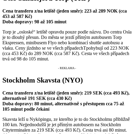
Cena transferu z/na letiště (jeden směr): 223 až 289 NOK (cca
453 až 587 Kč)
Doba dopravy: 98 až 105 minut
Torp je „osloské“ letiště opravdu pouze podle názvu. Do centra Osla
je to dlouhý přesun. Do města se jezdí přímým autobusem Torp
Ekspressen, minibusem Flyo nebo kombinací shuttle autobusu a
vlaku. Ceny jízdnho se ve všech případechTpohybují od 223 NOK
(cca 453 Kč) do 289 NOK (cca 587 Kč). Cesta ve všech případech
trvá od 98 do 105 minut.
Stockholm Skavsta (NYO)
Cena transferu z/na letiště (jeden směr): 219 SEK (cca 493 Kč),
alternativně 191 SEK (cca 430 Kč)
Doba dopravy: 80 minut, alternativně s přestupem cca 75 až
105 minut podle čekání
Skavsta leží u Nyköpingu, ze kterého je to do Stockholmu přibližně
100 km. Nejjednodušší je jet přímým autobusem na Stockholm
Cityterminalen za 219 SEK (cca 493 Kč). Cesta trvá asi 80 minut.