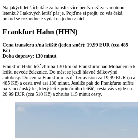
Na jakých letištích dáte za transfer více peněz než za samotnou
letenku? I takových letišť pár je. Pojďme si projít, co vás čeká,
pokud se rozhodnete vydat na jedno z nich.
Frankfurt Hahn (HHN)
Cena transferu z/na letiště (jeden směr): 19,99 EUR (cca 485
Kč)
Doba dopravy: 130 minut
Frankfurt Hahn leží zhruba 130 km od Frankfurtu nad Mohanem a k
letišti nevede železnice. Do měst se jezdí hlavně dálkovými
autobusy. Do centra Frankfurtu jezdí Terravision za 19,99 EUR (cca
485 Kč) a cesta trvá asi 130 minut. Jestliže pak do Frankfurtu míříte
na zaoceánský let, který letí z primárního letiště, cesta vás vyjde na
20,99 EUR (cca 510 Kč) a zhruba 115 minut cesty.