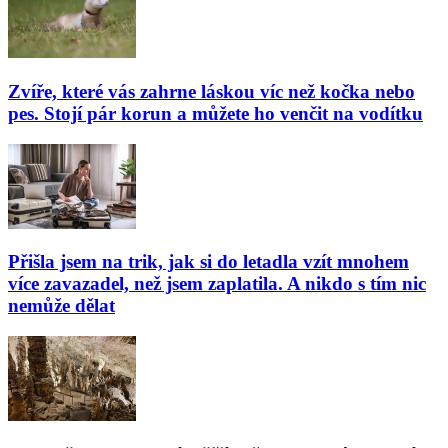
Zvíře, které vás zahrne láskou víc než kočka nebo
pes. Stojí pár korun a můžete ho venčit na vodítku
Přišla jsem na trik, jak si do letadla vzít mnohem
více zavazadel, než jsem zaplatila. A nikdo s tím nic
nemůže dělat