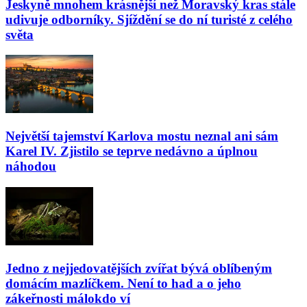
Jeskyně mnohem krásnější než Moravský kras stále
udivuje odborníky. Sjíždění se do ní turisté z celého
světa
Největší tajemství Karlova mostu neznal ani sám
Karel IV. Zjistilo se teprve nedávno a úplnou
náhodou
Jedno z nejjedovatějších zvířat bývá oblíbeným
domácím mazlíčkem. Není to had a o jeho
zákeřnosti málokdo ví