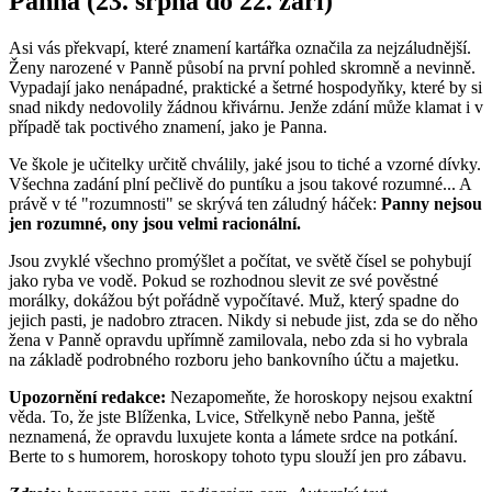
Panna (23. srpna do 22. září)
Asi vás překvapí, které znamení kartářka označila za nejzáludnější.
Ženy narozené v Panně působí na první pohled skromně a nevinně.
Vypadají jako nenápadné, praktické a šetrné hospodyňky, které by si
snad nikdy nedovolily žádnou křivárnu. Jenže zdání může klamat i v
případě tak poctivého znamení, jako je Panna.
Ve škole je učitelky určitě chválily, jaké jsou to tiché a vzorné dívky.
Všechna zadání plní pečlivě do puntíku a jsou takové rozumné... A
právě v té "rozumnosti" se skrývá ten záludný háček:
Panny nejsou
jen rozumné, ony jsou velmi racionální.
Jsou zvyklé všechno promýšlet a počítat, ve světě čísel se pohybují
jako ryba ve vodě. Pokud se rozhodnou slevit ze své pověstné
morálky, dokážou být pořádně vypočítavé. Muž, který spadne do
jejich pasti, je nadobro ztracen. Nikdy si nebude jist, zda se do něho
žena v Panně opravdu upřímně zamilovala, nebo zda si ho vybrala
na základě podrobného rozboru jeho bankovního účtu a majetku.
Upozornění redakce:
Nezapomeňte, že horoskopy nejsou exaktní
věda. To, že jste Blíženka, Lvice, Střelkyně nebo Panna, ještě
neznamená, že opravdu luxujete konta a lámete srdce na potkání.
Berte to s humorem, horoskopy tohoto typu slouží jen pro zábavu.