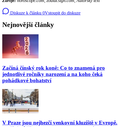
Zdroje:
horoscope.com, zodiacsign.com, Autorský text
Diskuze k článku
0
Vstoupit do diskuze
Nejnovější články
Začíná čínský rok koně: Co to znamená pro
jednotlivé ročníky narození a na koho čeká
pohádkové bohatství
V Praze jsou nejhezčí venkovní kluziště v Evropě.