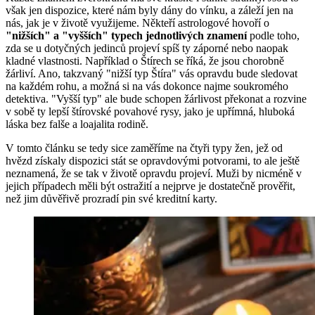
však jen dispozice, které nám byly dány do vínku, a záleží jen na
nás, jak je v životě využijeme. Někteří astrologové hovoří o
"nižších" a "vyšších" typech jednotlivých znamení
podle toho,
zda se u dotyčných jedinců projeví spíš ty záporné nebo naopak
kladné vlastnosti. Například o Štírech se říká, že jsou chorobně
žárliví. Ano, takzvaný "nižší typ Štíra" vás opravdu bude sledovat
na každém rohu, a možná si na vás dokonce najme soukromého
detektiva. "Vyšší typ" ale bude schopen žárlivost překonat a rozvine
v sobě ty lepší štírovské povahové rysy, jako je upřímná, hluboká
láska bez falše a loajalita rodině.
V tomto článku se tedy sice zaměříme na čtyři typy žen, jež od
hvězd získaly dispozici stát se opravdovými potvorami, to ale ještě
neznamená, že se tak v životě opravdu projeví. Muži by nicméně v
jejich případech měli být ostražití a nejprve je dostatečně prověřit,
než jim důvěřivě prozradí pin své kreditní karty.