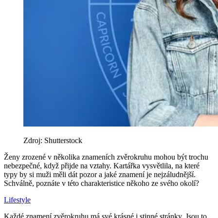
Zdroj: Shutterstock
Ženy zrozené v několika znameních zvěrokruhu mohou být trochu
nebezpečné, když přijde na vztahy. Kartářka vysvětlila, na které
typy by si muži měli dát pozor a jaké znamení je nejzáludnější.
Schválně, poznáte v této charakteristice někoho ze svého okolí?
Lifestyle
Každé znamení zvěrokruhu má své krásné i stinné stránky. Jsou to