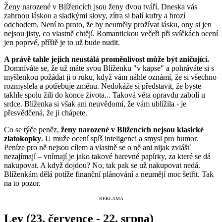
Ženy narozené v Blížencích jsou ženy dvou tváří. Dneska vás
zahrnou láskou a sladkými slovy, zítra si balí kufry a hrozí
odchodem. Není to proto, že by neuměly prožívat lásku, ony si jen
nejsou jisty, co vlastně chtějí. Romantickou večeři při svíčkách ocení
jen poprvé, příště je to už bude nudit.
A právě tahle jejich neustálá proměnlivost může být zničující.
Domníváte se, že už máte svou Blíženku "v kapse" a pohráváte si s
myšlenkou požádat ji o ruku, když vám náhle oznámí, že si všechno
rozmyslela a potřebuje změnu. Nedokáže si představit, že byste
takhle spolu žili do konce života... Taková věta opravdu zabolí u
srdce. Blíženka si však ani neuvědomí, že vám ublížila - je
přesvědčená, že ji chápete.
Co se týče peněz,
ženy narozené v Blížencích nejsou klasické
zlatokopky
. U muže ocení spíš inteligenci a smysl pro humor.
Peníze pro ně nejsou cílem a vlastně se o ně ani nijak zvlášť
nezajímají – vnímají je jako takové barevné papírky, za které se dá
nakupovat. A když dojdou? No, tak pak se už nakupovat nedá.
Blíženkám dělá potíže finanční plánování a neumějí moc šetřit. Tak
na to pozor.
Lev (23. července - 22. srpna)