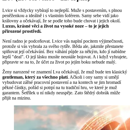
Lvice si vždycky vybírají to nejlepší. Muže s postavením, s plnou
peněženkou a ideálně i s vlastním šoférem. Samy sebe vidí jako
královny a očekávají, že se podle toho bude chovat i jejich okolí.
Luxus, krásné věci a život na vysoké noze – to je jejich
přirozené prostředí.
Není radno je podceňovat. Lvice vás naplní pocitem výjimečnosti,
protože si vás vybrala za svého rytíře. Běda ale, jakmile přestanete
splňovat její očekávání. Bez váhání půjde za někým, kdo jí nabídne
lepší "deal". O její lásku musíte neustále bojovat. A i když vyhrajete,
připravte se na to, že účet za život po jejím boku nebude malý.
Ženy narozené ve znamení Lva očekávají, že muž bude ten klasický
gentleman, který za všechno platí
. Ačkoli i ony samy si umějí
vybudovat zářné pracovní postavení a na kontech se jim hromadí
pěkné částky, pořád si potrpí na tu tradiční hru, ve které je muž
garantem. Šetřílek u ní nikdy neuspěje. Zato štědrý dobrák může
přijít na mizinu.