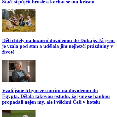
Stačí si půjčit brusle a kochat se tou krásou
Děti chtěly na luxusní dovolenou do Dubaje. Já jsem
je vzala pod stan a udělala jim nejhezčí prázdniny v
životě
Vzali jsme tchyni ze soucitu na dovolenou do
Egypta. Dělala takovou ostudu, že jsme se hanbou
propadali nejen my, ale i všichni Češi v hotelu