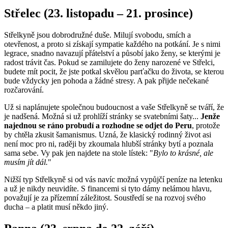
Střelec (23. listopadu – 21. prosince)
Střelkyně jsou dobrodružné duše. Milují svobodu, smích a
otevřenost, a proto si získají sympatie každého na potkání. Je s nimi
legrace, snadno navazují přátelství a působí jako ženy, se kterými je
radost trávit čas. Pokud se zamilujete do ženy narozené ve Střelci,
budete mít pocit, že jste potkal skvělou parťačku do života, se kterou
bude vždycky jen pohoda a žádné stresy. A pak přijde nečekané
rozčarování.
Už si naplánujete společnou budoucnost a vaše Střelkyně se tváří, že
je nadšená. Možná si už prohlíží stránky se svatebními šaty...
Jenže
najednou se ráno probudí a rozhodne se odjet do Peru
, protože
by chtěla zkusit šamanismus. Uzná, že klasický rodinný život asi
není moc pro ni, raději by zkoumala hlubší stránky bytí a poznala
sama sebe. Vy pak jen najdete na stole lístek: "
Bylo to krásné, ale
musím jít dál.
"
Nižší typ Střelkyně si od vás navíc možná vypůjčí peníze na letenku
a už je nikdy neuvidíte. S financemi si tyto dámy nelámou hlavu,
považují je za přízemní záležitost. Soustředí se na rozvoj svého
ducha – a platit musí někdo jiný.