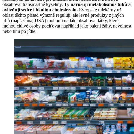
obsahovat transmastné kyseliny.
Ty narušují metabolismus tuků a
ovlivňují srdce i hladinu cholesterolu.
Evropské mlékárny už
oblast těchto přísad výrazně regulují, ale levné produkty z jiných
trhů (např. Čína, USA) mohou i nadále obsahovat látky, které
mohou citlivé osoby pociťovat například jako pálení žáhy, nevolnost
nebo tíhu po jídle.