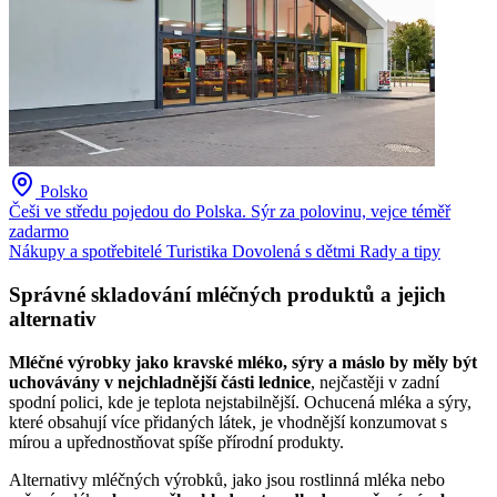
Polsko
Češi ve středu pojedou do Polska. Sýr za polovinu, vejce téměř
zadarmo
Nákupy a spotřebitelé
Turistika
Dovolená s dětmi
Rady a tipy
Správné skladování mléčných produktů a jejich
alternativ
Mléčné výrobky jako kravské mléko, sýry a máslo by měly být
uchovávány v nejchladnější části lednice
, nejčastěji v zadní
spodní polici, kde je teplota nejstabilnější. Ochucená mléka a sýry,
které obsahují více přidaných látek, je vhodnější konzumovat s
mírou a upřednostňovat spíše přírodní produkty.
Alternativy mléčných výrobků, jako jsou rostlinná mléka nebo