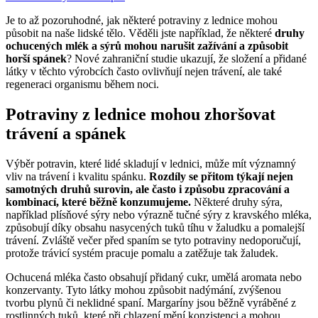
Je to až pozoruhodné, jak některé potraviny z lednice mohou
působit na naše lidské tělo. Věděli jste například, že některé
druhy
ochucených mlék a sýrů mohou narušit zažívání a způsobit
horší spánek
? Nové zahraniční studie ukazují, že složení a přidané
látky v těchto výrobcích často ovlivňují nejen trávení, ale také
regeneraci organismu během noci.
Potraviny z lednice mohou zhoršovat
trávení a spánek
Výběr potravin, které lidé skladují v lednici, může mít významný
vliv na trávení i kvalitu spánku.
Rozdíly se přitom týkají nejen
samotných druhů surovin, ale často i způsobu zpracování a
kombinací, které běžně konzumujeme.
Některé druhy sýra,
například plísňové sýry nebo výrazně tučné sýry z kravského mléka,
způsobují díky obsahu nasycených tuků tíhu v žaludku a pomalejší
trávení. Zvláště večer před spaním se tyto potraviny nedoporučují,
protože trávicí systém pracuje pomalu a zatěžuje tak žaludek.
Ochucená mléka často obsahují přidaný cukr, umělá aromata nebo
konzervanty. Tyto látky mohou způsobit nadýmání, zvýšenou
tvorbu plynů či neklidné spaní. Margaríny jsou běžně vyráběné z
rostlinných tuků, které při chlazení mění konzistenci a mohou