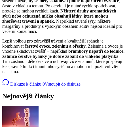
sušené mléko,
by se měly skladovat podle doporučení výrobce
,
často v chladu a temnu. Po otevření je nutné rychle spotřebovat,
protože se mohou rychleji kazit.
Některé druhy aromatických
sýrů nebo ochucená mléka obsahují látky, které mohou
zhoršovat trávení a spánek.
Například tavené sýry, některé
margaríny a produkty s vysokým obsahem aditiv nejsou ideální pro
večerní konzumaci.
Lepší volbou pro zdravější trávení a kvalitnější spánek je
kombinovat
čerstvé ovoce, zeleninu a ořechy
. Zelenina a ovoce je
vhodné skladovat zvlášť – například
brambory nepatří do lednice,
zatímco čerstvé bylinky je dobré zabalit do vlhkého plátýnka
.
Tím zůstanou déle čerstvé a uchovají více vitaminů, které přispívají
ke správné funkci imunitního systému a mohou mít pozitivní vliv i
na astma.
Diskuze k článku
0
Vstoupit do diskuze
Nejnovější články