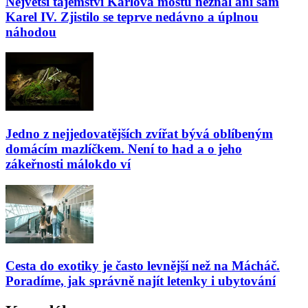
Největší tajemství Karlova mostu neznal ani sám
Karel IV. Zjistilo se teprve nedávno a úplnou
náhodou
Jedno z nejjedovatějších zvířat bývá oblíbeným
domácím mazlíčkem. Není to had a o jeho
zákeřnosti málokdo ví
Cesta do exotiky je často levnější než na Mácháč.
Poradíme, jak správně najít letenky i ubytování