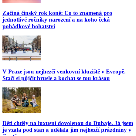
Začíná čínský rok koně: Co to znamená pro
jednotlivé ročníky narození a na koho čeká
pohádkové bohatství
V Praze jsou nejhezčí venkovní kluziště v Evropě.
Stačí si půjčit brusle a kochat se tou krásou
Děti chtěly na luxusní dovolenou do Dubaje. Já jsem
je vzala pod stan a udělala jim nejhezčí prázdniny v