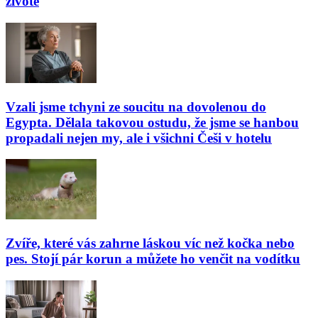
životě
Vzali jsme tchyni ze soucitu na dovolenou do
Egypta. Dělala takovou ostudu, že jsme se hanbou
propadali nejen my, ale i všichni Češi v hotelu
Zvíře, které vás zahrne láskou víc než kočka nebo
pes. Stojí pár korun a můžete ho venčit na vodítku