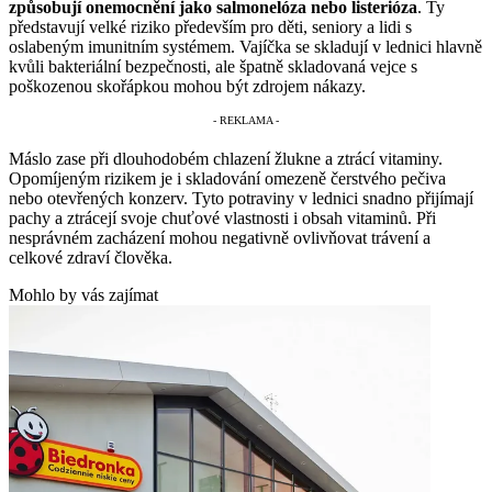
způsobují onemocnění jako salmonelóza nebo listerióza
. Ty
představují velké riziko především pro děti, seniory a lidi s
oslabeným imunitním systémem. Vajíčka se skladují v lednici hlavně
kvůli bakteriální bezpečnosti, ale špatně skladovaná vejce s
poškozenou skořápkou mohou být zdrojem nákazy.
Máslo zase při dlouhodobém chlazení žlukne a ztrácí vitaminy.
Opomíjeným rizikem je i skladování omezeně čerstvého pečiva
nebo otevřených konzerv. Tyto potraviny v lednici snadno přijímají
pachy a ztrácejí svoje chuťové vlastnosti i obsah vitaminů. Při
nesprávném zacházení mohou negativně ovlivňovat trávení a
celkové zdraví člověka.
Mohlo by vás zajímat