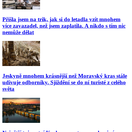
Přišla jsem na trik, jak si do letadla vzít mnohem
více zavazadel, než jsem zaplatila. A nikdo s tím nic
nemůže dělat
Jeskyně mnohem krásnější než Moravský kras stále
udivuje odborníky. Sjíždění se do ní turisté z celého
světa