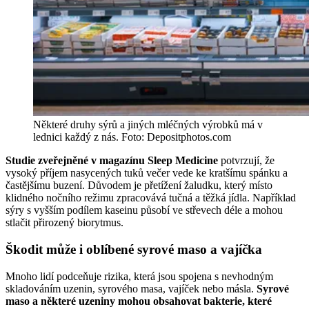
Některé druhy sýrů a jiných mléčných výrobků má v
lednici každý z nás. Foto: Depositphotos.com
Studie zveřejněné v magazínu Sleep Medicine
potvrzují, že
vysoký příjem nasycených tuků večer vede ke kratšímu spánku a
častějšímu buzení. Důvodem je přetížení žaludku, který místo
klidného nočního režimu zpracovává tučná a těžká jídla. Například
sýry s vyšším podílem kaseinu působí ve střevech déle a mohou
stlačit přirozený biorytmus.
Škodit může i oblíbené syrové maso a vajíčka
Mnoho lidí podceňuje rizika, která jsou spojena s nevhodným
skladováním uzenin, syrového masa, vajíček nebo másla.
Syrové
maso a některé uzeniny mohou obsahovat bakterie, které