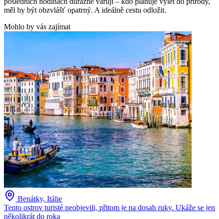
posledních hodinách důrazně varují – kdo plánuje výlet do přírody,
měl by být obzvlášť opatrný. A ideálně cestu odložit.
Mohlo by vás zajímat
Benátky, Itálie
Tento ostrov turisté neobjevili, přitom je na dosah ruky. Ukáže se jen
několikrát do roka