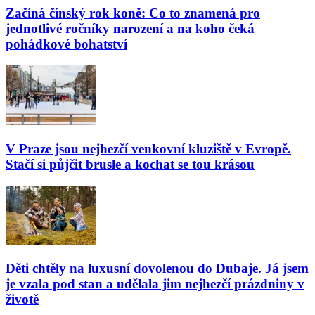
Začíná čínský rok koně: Co to znamená pro
jednotlivé ročníky narození a na koho čeká
pohádkové bohatství
V Praze jsou nejhezčí venkovní kluziště v Evropě.
Stačí si půjčit brusle a kochat se tou krásou
Děti chtěly na luxusní dovolenou do Dubaje. Já jsem
je vzala pod stan a udělala jim nejhezčí prázdniny v
životě