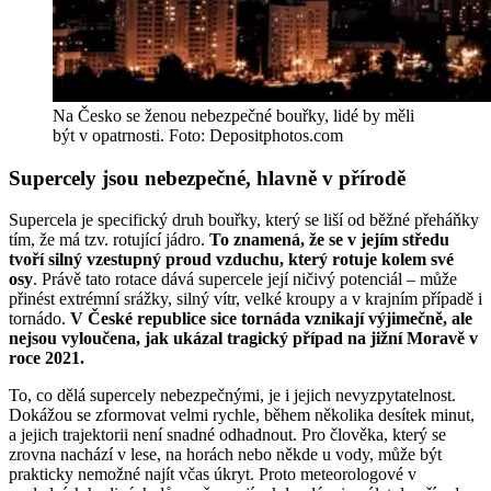
Na Česko se ženou nebezpečné bouřky, lidé by měli
být v opatrnosti. Foto: Depositphotos.com
Supercely jsou nebezpečné, hlavně v přírodě
Supercela je specifický druh bouřky, který se liší od běžné přeháňky
tím, že má tzv. rotující jádro.
To znamená, že se v jejím středu
tvoří silný vzestupný proud vzduchu, který rotuje kolem své
osy
. Právě tato rotace dává supercele její ničivý potenciál – může
přinést extrémní srážky, silný vítr, velké kroupy a v krajním případě i
tornádo.
V České republice sice tornáda vznikají výjimečně, ale
nejsou vyloučena, jak ukázal tragický případ na jižní Moravě v
roce 2021.
To, co dělá supercely nebezpečnými, je i jejich nevyzpytatelnost.
Dokážou se zformovat velmi rychle, během několika desítek minut,
a jejich trajektorii není snadné odhadnout. Pro člověka, který se
zrovna nachází v lese, na horách nebo někde u vody, může být
prakticky nemožné najít včas úkryt. Proto meteorologové v