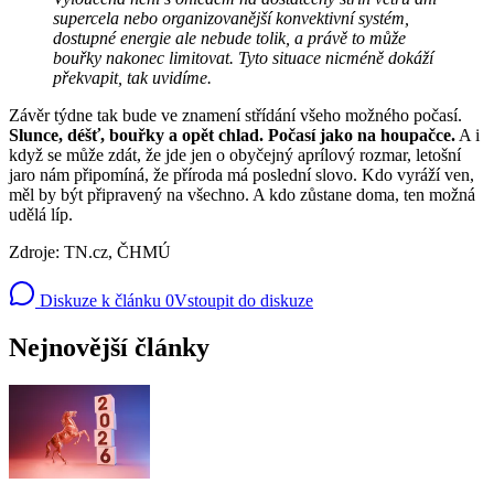
supercela nebo organizovanější konvektivní systém,
dostupné energie ale nebude tolik, a právě to může
bouřky nakonec limitovat. Tyto situace nicméně dokáží
překvapit, tak uvidíme.
Závěr týdne tak bude ve znamení střídání všeho možného počasí.
Slunce, déšť, bouřky a opět chlad. Počasí jako na houpačce.
A i
když se může zdát, že jde jen o obyčejný aprílový rozmar, letošní
jaro nám připomíná, že příroda má poslední slovo. Kdo vyráží ven,
měl by být připravený na všechno. A kdo zůstane doma, ten možná
udělá líp.
Zdroje: TN.cz, ČHMÚ
Diskuze k článku
0
Vstoupit do diskuze
Nejnovější články