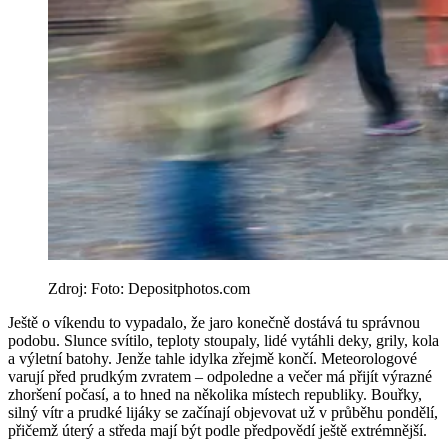
Zdroj: Foto: Depositphotos.com
Ještě o víkendu to vypadalo, že jaro konečně dostává tu správnou
podobu. Slunce svítilo, teploty stoupaly, lidé vytáhli deky, grily, kola
a výletní batohy. Jenže tahle idylka zřejmě končí. Meteorologové
varují před prudkým zvratem – odpoledne a večer má přijít výrazné
zhoršení počasí, a to hned na několika místech republiky. Bouřky,
silný vítr a prudké lijáky se začínají objevovat už v průběhu pondělí,
přičemž úterý a středa mají být podle předpovědí ještě extrémnější.