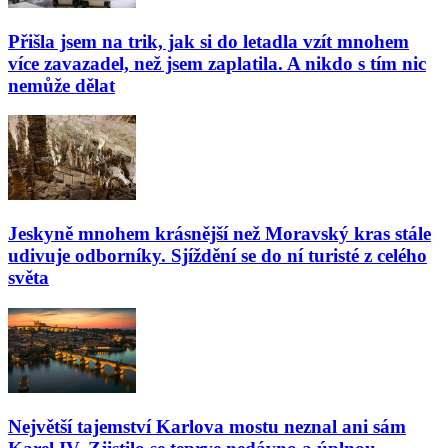
Přišla jsem na trik, jak si do letadla vzít mnohem
více zavazadel, než jsem zaplatila. A nikdo s tím nic
nemůže dělat
Jeskyně mnohem krásnější než Moravský kras stále
udivuje odborníky. Sjíždění se do ní turisté z celého
světa
Největší tajemství Karlova mostu neznal ani sám