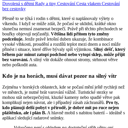
Dovolená s dětmi
Rady a tipy
Cestování
Cesta vlakem
Cestování
bez cestovky
Přesně to se týká i rodin s dětmi, které si naplánovaly výlety o
víkendu. I když se může zdát, že počasí se uklidní, krátké okno
slunečna nemusí znamenat bezpečí. Právě při těchto přechodech se
bouřky objevují nejčastěji.
Většina lidí přitom tyto změny
podceňuje.
Jenže právě letošní duben ukazuje, že kombinace
vysoké vlhkosti, proudění a rozdílů teplot mezi dnem a nocí může
přinést i situace, které dříve bývaly spíš výjimkou.
Silný déšť, který
během pár minut zatopí podchod nebo vytopí sklep, může přijít
bez varování.
A silný vítr dokáže ohnout stromy, strhnout větve
nebo poškodit auta.
Kdo je na horách, musí dávat pozor na silný vítr
Zejména v horských oblastech, kde se počasí mění ještě rychleji než
ve městech, je nutné brát varování vážně. Turistické stezky se
mohou stát nebezpečnými, kluzké kameny nebo spadlé větve pak
komplikují nejen návrat, ale i případný zásah záchranářů.
Pro ty,
kdo plánují delší pobyt v přírodě, je dobré mít po ruce nejen
pláštěnku, ale i plán B.
A hlavně mobil s nabitou baterií – ideálně s
aplikací sledující radarové snímky.
​Vyloučena není s ohledem na dostatečný střih větru ani