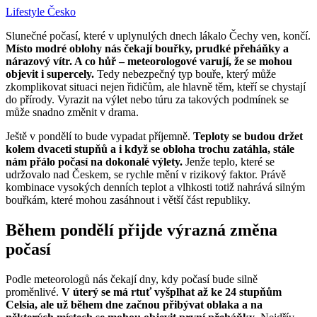
Lifestyle
Česko
Slunečné počasí, které v uplynulých dnech lákalo Čechy ven, končí.
Místo modré oblohy nás čekají bouřky, prudké přeháňky a
nárazový vítr. A co hůř – meteorologové varují, že se mohou
objevit i supercely.
Tedy nebezpečný typ bouře, který může
zkomplikovat situaci nejen řidičům, ale hlavně těm, kteří se chystají
do přírody. Vyrazit na výlet nebo túru za takových podmínek se
může snadno změnit v drama.
Ještě v pondělí to bude vypadat příjemně.
Teploty se budou držet
kolem dvaceti stupňů a i když se obloha trochu zatáhla, stále
nám přálo počasí na dokonalé výlety.
Jenže teplo, které se
udržovalo nad Českem, se rychle mění v rizikový faktor. Právě
kombinace vysokých denních teplot a vlhkosti totiž nahrává silným
bouřkám, které mohou zasáhnout i větší část republiky.
Během pondělí přijde výrazná změna
počasí
Podle meteorologů nás čekají dny, kdy počasí bude silně
proměnlivé.
V úterý se má rtuť vyšplhat až ke 24 stupňům
Celsia, ale už během dne začnou přibývat oblaka a na