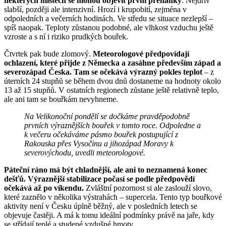
některých místech se mohou objevit první přeháňky
. Nejdřív
slabší, později ale intenzivní. Hrozí i krupobití, zejména v
odpoledních a večerních hodinách. Ve středu se situace nezlepší –
spíš naopak. Teploty zůstanou podobné, ale vlhkost vzduchu ještě
vzroste a s ní i riziko prudkých bouřek.
Čtvrtek pak bude zlomový.
Meteorologové předpovídají
ochlazení, které přijde z Německa a zasáhne především západ a
severozápad Česka. Tam se očekává výrazný pokles teplot
– z
úterních 24 stupňů se během dvou dnů dostaneme na hodnoty okolo
13 až 15 stupňů. V ostatních regionech zůstane ještě relativně teplo,
ale ani tam se bouřkám nevyhneme.
Na Velikonoční pondělí se dočkáme pravděpodobně
prvních výraznějších bouřek v tomto roce. Odpoledne a
k večeru očekáváme pásmo bouřek postupující z
Rakouska přes Vysočinu a jihozápad Moravy k
severovýchodu, uvedli meteorologové.
Páteční ráno má být chladnější, ale ani to neznamená konec
dešťů. Výraznější stabilizace počasí se podle předpovědí
očekává až po víkendu.
Zvláštní pozornost si ale zaslouží slovo,
které zaznělo v několika výstrahách – supercela. Tento typ bouřkové
aktivity není v Česku úplně běžný, ale v posledních letech se
objevuje častěji. A má k tomu ideální podmínky právě na jaře, kdy
se střídají teplé a studené vzdušné hmoty.