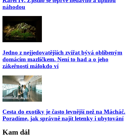
Karel IV. Zjistilo se teprve nedávno a úplnou
náhodou
Jedno z nejjedovatějších zvířat bývá oblíbeným
domácím mazlíčkem. Není to had a o jeho
zákeřnosti málokdo ví
Cesta do exotiky je často levnější než na Mácháč.
Poradíme, jak správně najít letenky i ubytování
Kam dál