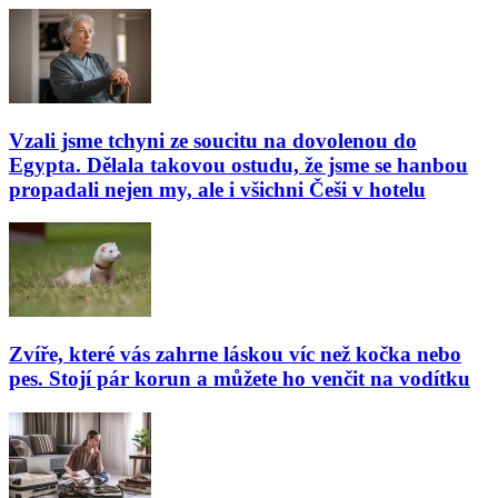
Vzali jsme tchyni ze soucitu na dovolenou do
Egypta. Dělala takovou ostudu, že jsme se hanbou
propadali nejen my, ale i všichni Češi v hotelu
Zvíře, které vás zahrne láskou víc než kočka nebo
pes. Stojí pár korun a můžete ho venčit na vodítku