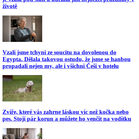
životě
Vzali jsme tchyni ze soucitu na dovolenou do
Egypta. Dělala takovou ostudu, že jsme se hanbou
propadali nejen my, ale i všichni Češi v hotelu
Zvíře, které vás zahrne láskou víc než kočka nebo
pes. Stojí pár korun a můžete ho venčit na vodítku