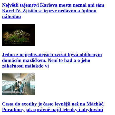
Největší tajemství Karlova mostu neznal ani sám
Karel IV. Zjistilo se teprve nedávno a úplnou
náhodou
Jedno z nejjedovatějších zvířat bývá oblíbeným
domácím mazlíčkem. Není to had a o jeho
zákeřnosti málokdo ví
Cesta do exotiky je často levnější než na Mácháč.
Poradíme, jak správně najít letenky i ubytování