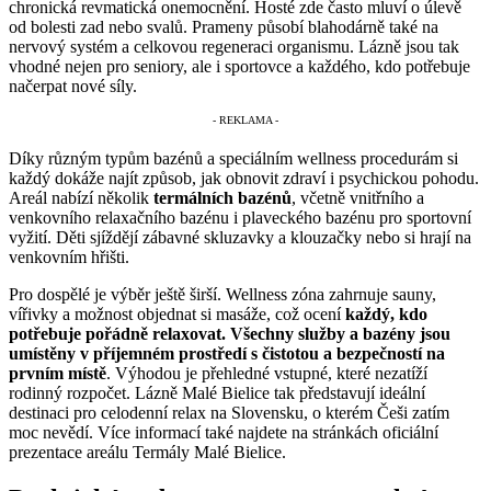
chronická revmatická onemocnění. Hosté zde často mluví o úlevě
od bolesti zad nebo svalů. Prameny působí blahodárně také na
nervový systém a celkovou regeneraci organismu. Lázně jsou tak
vhodné nejen pro seniory, ale i sportovce a každého, kdo potřebuje
načerpat nové síly.
Díky různým typům bazénů a speciálním wellness procedurám si
každý dokáže najít způsob, jak obnovit zdraví i psychickou pohodu.
Areál nabízí několik
termálních bazénů
, včetně vnitřního a
venkovního relaxačního bazénu i plaveckého bazénu pro sportovní
vyžití. Děti sjíždějí zábavné skluzavky a klouzačky nebo si hrají na
venkovním hřišti.
Pro dospělé je výběr ještě širší. Wellness zóna zahrnuje sauny,
vířivky a možnost objednat si masáže, což ocení
každý, kdo
potřebuje pořádně relaxovat. Všechny služby a bazény jsou
umístěny v příjemném prostředí s čistotou a bezpečností na
prvním místě
. Výhodou je přehledné vstupné, které nezatíží
rodinný rozpočet. Lázně Malé Bielice tak představují ideální
destinaci pro celodenní relax na Slovensku, o kterém Češi zatím
moc nevědí. Více informací také najdete na stránkách oficiální
prezentace areálu Termály Malé Bielice.