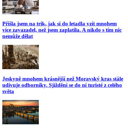
Přišla jsem na trik, jak si do letadla vzít mnohem
více zavazadel, než jsem zaplatila. A nikdo s tím nic
nemůže dělat
Jeskyně mnohem krásnější než Moravský kras stále
udivuje odborníky. Sjíždění se do ní turisté z celého
světa