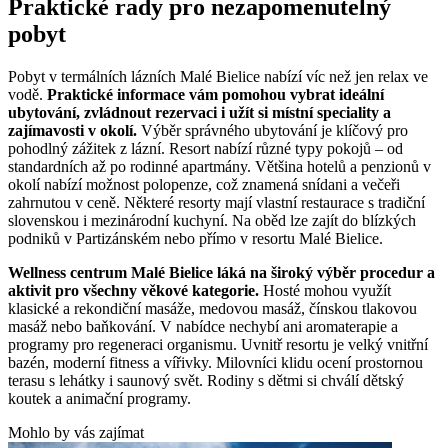
Praktické rady pro nezapomenutelný
pobyt
Pobyt v termálních lázních Malé Bielice nabízí víc než jen relax ve
vodě.
Praktické informace vám pomohou vybrat ideální
ubytování, zvládnout rezervaci i užít si místní speciality a
zajímavosti v okolí.
Výběr správného ubytování je klíčový pro
pohodlný zážitek z lázní. Resort nabízí různé typy pokojů – od
standardních až po rodinné apartmány. Většina hotelů a penzionů v
okolí nabízí možnost polopenze, což znamená snídani a večeři
zahrnutou v ceně. Některé resorty mají vlastní restaurace s tradiční
slovenskou i mezinárodní kuchyní. Na oběd lze zajít do blízkých
podniků v Partizánském nebo přímo v resortu Malé Bielice.
Wellness centrum Malé Bielice láká na široký výběr procedur a
aktivit pro všechny věkové kategorie.
Hosté mohou využít
klasické a rekondiční masáže, medovou masáž, čínskou tlakovou
masáž nebo baňkování. V nabídce nechybí ani aromaterapie a
programy pro regeneraci organismu. Uvnitř resortu je velký vnitřní
bazén, moderní fitness a vířivky. Milovníci klidu ocení prostornou
terasu s lehátky i saunový svět. Rodiny s dětmi si chválí dětský
koutek a animační programy.
Mohlo by vás zajímat