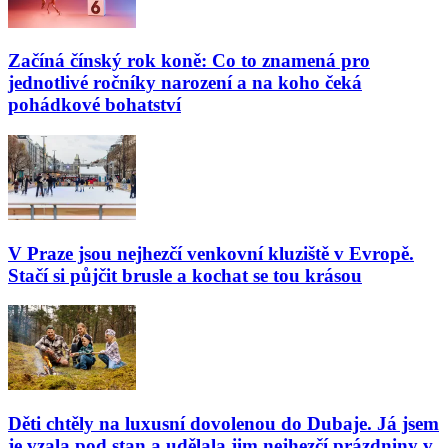
Začíná čínský rok koně: Co to znamená pro
jednotlivé ročníky narození a na koho čeká
pohádkové bohatství
V Praze jsou nejhezčí venkovní kluziště v Evropě.
Stačí si půjčit brusle a kochat se tou krásou
Děti chtěly na luxusní dovolenou do Dubaje. Já jsem
je vzala pod stan a udělala jim nejhezčí prázdniny v