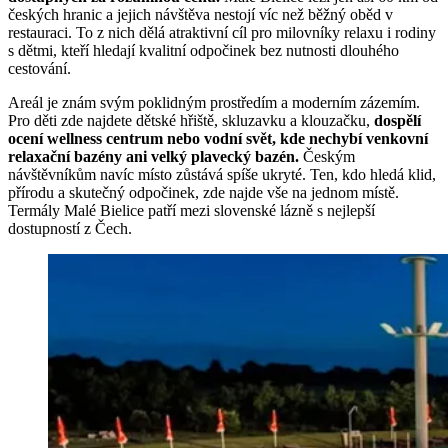
českých hranic a jejich návštěva nestojí víc než běžný oběd v
restauraci. To z nich dělá atraktivní cíl pro milovníky relaxu i rodiny
s dětmi, kteří hledají kvalitní odpočinek bez nutnosti dlouhého
cestování.
Areál je znám svým poklidným prostředím a moderním zázemím.
Pro děti zde najdete dětské hřiště, skluzavku a klouzačku,
dospělí
ocení wellness centrum nebo vodní svět, kde nechybí venkovní
relaxační bazény ani velký plavecký bazén.
Českým
návštěvníkům navíc místo zůstává spíše ukryté. Ten, kdo hledá klid,
přírodu a skutečný odpočinek, zde najde vše na jednom místě.
Termály Malé Bielice patří mezi slovenské lázně s nejlepší
dostupností z Čech.