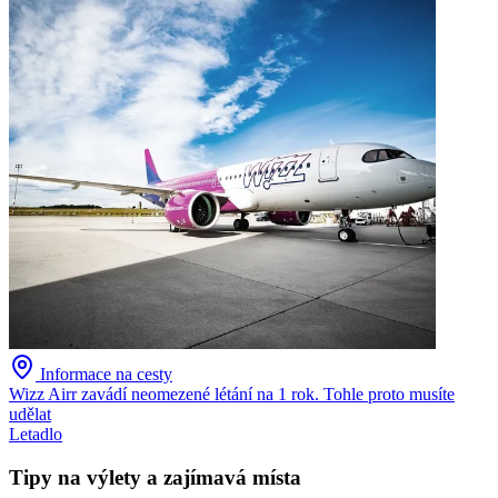
Informace na cesty
Wizz Airr zavádí neomezené létání na 1 rok. Tohle proto musíte
udělat
Letadlo
Tipy na výlety a zajímavá místa