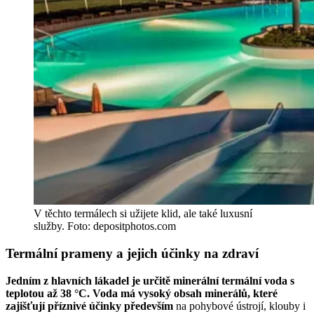
V těchto termálech si užijete klid, ale také luxusní
služby. Foto: depositphotos.com
Termální prameny a jejich účinky na zdraví
Jedním z hlavních lákadel je určitě minerální termální voda s
teplotou až 38 °C. Voda má vysoký obsah minerálů, které
zajišťují příznivé účinky především
na pohybové ústrojí, klouby i