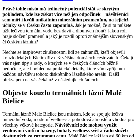
Právě tohle místo má jedinečný potenciál stát se skrytým
pokladem, kde lze získat více než jen odpočinek – návštěvníci
sem míří i kvůli unikátním minerálním pramenům, na jejichž
účinky se v Česku často zapomíná.
Jak je možné, že si tu můžete
užít léčivou termální vodu bez davů a dlouhých front? Jakou roli
hraje složení pramenů a jaký je rozdíl oproti známějším slovenským
či českým lázním?
Nechte se inspirovat zkušenostmi lidí ze zahraničí, kteří objevili
kouzlo Malých Bielic dřív než většina domácích cestovatelů. Čekají
vás nejen tipy a rady, o kterých se v českých článcích běžně
nedočtete, ale i pohled na praktické detaily, které vám zpříjemní
každou návštěvu tohoto diskrétního lázeňského areálu. Další
překvapení na vás čeká už v následujících řádcích.
Objevte kouzlo termálních lázní Malé
Bielice
Termální lázně Malé Bielice jsou místem, kde se spojuje léčivá
minerální voda, moderní wellness a pohodová atmosféra vhodná pro
všechny věkové kategorie.
Návštěvníci zde mohou využít
venkovní i vnitřní bazény, bohatý wellness svět a řadu služeb
dostupných za rozumnou cenu.
Malé Bielice leží jen asi 60 km od