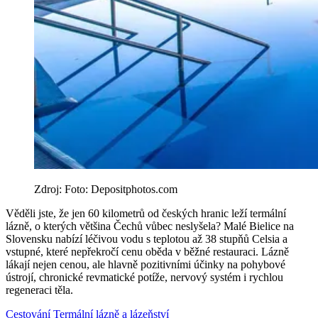
Zdroj: Foto: Depositphotos.com
Věděli jste, že jen 60 kilometrů od českých hranic leží termální
lázně, o kterých většina Čechů vůbec neslyšela? Malé Bielice na
Slovensku nabízí léčivou vodu s teplotou až 38 stupňů Celsia a
vstupné, které nepřekročí cenu oběda v běžné restauraci. Lázně
lákají nejen cenou, ale hlavně pozitivními účinky na pohybové
ústrojí, chronické revmatické potíže, nervový systém i rychlou
regeneraci těla.
Cestování
Termální lázně a lázeňství