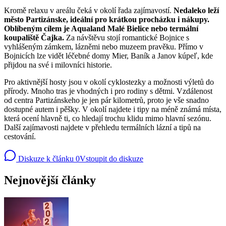
Kromě relaxu v areálu čeká v okolí řada zajímavostí.
Nedaleko leží
město Partizánske, ideální pro krátkou procházku i nákupy.
Oblíbeným cílem je Aqualand Malé Bielice nebo termální
koupaliště Čajka.
Za návštěvu stojí romantické Bojnice s
vyhlášeným zámkem, lázněmi nebo muzeem pravěku. Přímo v
Bojnicích lze vidět léčebné domy Mier, Baník a Janov kúpeľ, kde
přijdou na své i milovníci historie.
Pro aktivnější hosty jsou v okolí cyklostezky a možnosti výletů do
přírody. Mnoho tras je vhodných i pro rodiny s dětmi. Vzdálenost
od centra Partizánskeho je jen pár kilometrů, proto je vše snadno
dostupné autem i pěšky. V okolí najdete i tipy na méně známá místa,
která ocení hlavně ti, co hledají trochu klidu mimo hlavní sezónu.
Další zajímavosti najdete v přehledu termálních lázní a tipů na
cestování.
Diskuze k článku
0
Vstoupit do diskuze
Nejnovější články