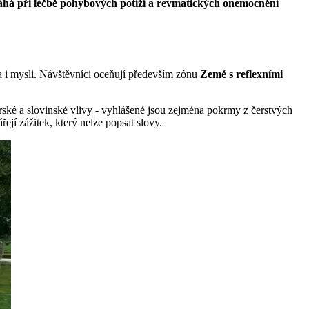
áhá při léčbě pohybových potíží a revmatických onemocnění
a i mysli. Návštěvníci oceňují především zónu
Země s reflexními
rské a slovinské vlivy - vyhlášené jsou zejména pokrmy z čerstvých
jí zážitek, který nelze popsat slovy.