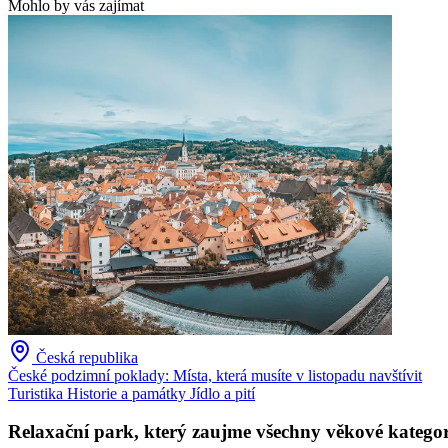
Mohlo by vás zajímat
Česká republika
České podzimní poklady: Místa, která musíte v listopadu navštívit
Turistika
Historie a památky
Jídlo a pití
Relaxační park, který zaujme všechny věkové kategor