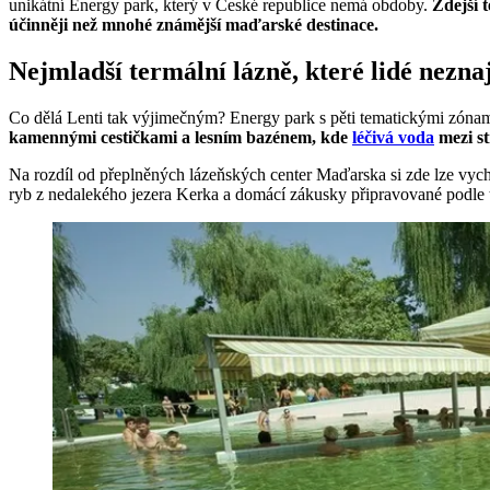
unikátní Energy park, který v České republice nemá obdoby.
Zdejší 
účinněji než mnohé známější maďarské destinace.
Nejmladší termální lázně, které lidé neznaj
Co dělá Lenti tak výjimečným? Energy park s pěti tematickými zónami
kamennými cestičkami a lesním bazénem, kde
léčivá voda
mezi s
Na rozdíl od přeplněných lázeňských center Maďarska si zde lze vych
ryb z nedalekého jezera Kerka a domácí zákusky připravované podle tr