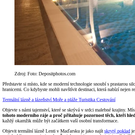
Zdroj: Foto: Depositphotos.com
Představte si místo, kde se moderní technologie snoubí s prastarou sil
hranicemi. Co kdybyste mohli navštívit destinaci, která nabízí nejen r
Termální lázně a lázeňství
Moře a pláže
Turistika
Cestování
Objevte s námi tajemství, které se skrývá v srdci malebné krajiny. Mí
tohoto moderního ráje a proč přitahuje pozornost těch, kteří hle
každý okamžik může být začátkem vaší osobní transformace.
Objevit termální lázně Lenti v Maďarsku je jako najít
skrytý poklad
je