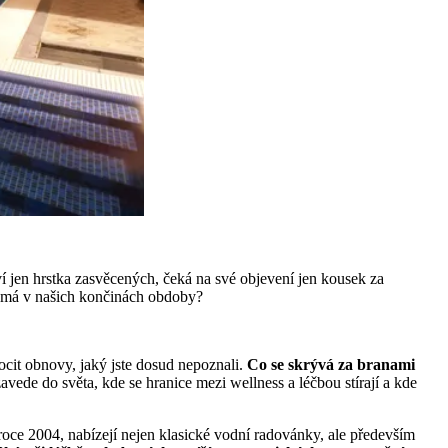
 ví jen hrstka zasvěcených, čeká na své objevení jen kousek za
é nemá v našich končinách obdoby?
ocit obnovy, jaký jste dosud nepoznali.
Co se skrývá za branami
zavede do světa, kde se hranice mezi wellness a léčbou stírají a kde
roce 2004, nabízejí nejen klasické vodní radovánky, ale především