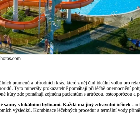
tphotos.com
ích pramenů a přírodních krás, které z něj činí ideální volbu pro rela
fluoridů. Tyto minerály prokazatelně pomáhají při léčbě onemocnění po
bné kúry zde pomáhají zejména pacientům s artrózou, osteoporózou a 
né sauny s lokálními bylinami. Každá má jiný zdravotní účinek
- o
tních výsledků. Kombinace léčebných procedur a termální vody přináší