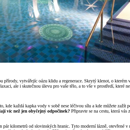
ou přírody, vytvářejíc oázu klidu a regenerace. Skrytý klenot, o kterém
elaxaci, ale i skutečnou úlevu pro vaše tělo, a to vše v prostředí, kter
sto, kde každá kapka vody v sobě nese léčivou sílu a kde můžete zažít p
dají víc než jen obyčejný odpočinek?
Připravte se na cestu, která vás 
n pár kilometrů od slovinských hranic. Tyto moderní lázně, otevřené v 