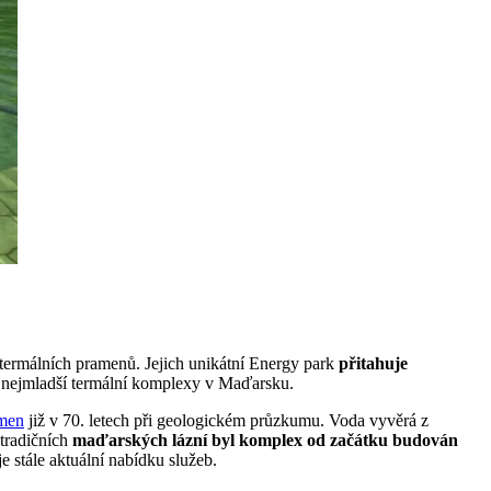
 termálních pramenů. Jejich unikátní Energy park
přitahuje
i nejmladší termální komplexy v Maďarsku.
amen
již v 70. letech při geologickém průzkumu. Voda vyvěrá z
 tradičních
maďarských lázní byl komplex od začátku budován
e stále aktuální nabídku služeb.