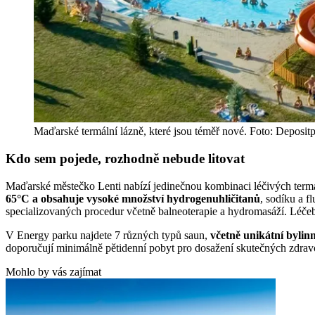
Maďarské termální lázně, které jsou téměř nové. Foto: Deposi
Kdo sem pojede, rozhodně nebude litovat
Maďarské městečko Lenti nabízí jedinečnou kombinaci léčivých termáln
65°C a obsahuje vysoké množství hydrogenuhličitanů
, sodíku a 
specializovaných procedur včetně balneoterapie a hydromasáží. Léče
V Energy parku najdete 7 různých typů saun,
včetně unikátní bylin
doporučují minimálně pětidenní pobyt pro dosažení skutečných zdravo
Mohlo by vás zajímat