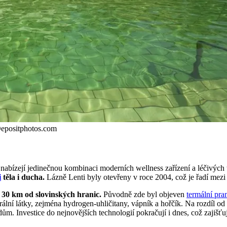
 Depositphotos.com
 nabízejí jedinečnou kombinaci moderních wellness zařízení a léčivých
i
těla i ducha.
Lázně Lenti byly otevřeny v roce 2004, což je řadí mez
 30 km od slovinských hranic.
Původně zde byl objeven
termální pr
lní látky, zejména hydrogen-uhličitany, vápník a hořčík. Na rozdíl od
. Investice do nejnovějších technologií pokračují i dnes, což zajišťuj