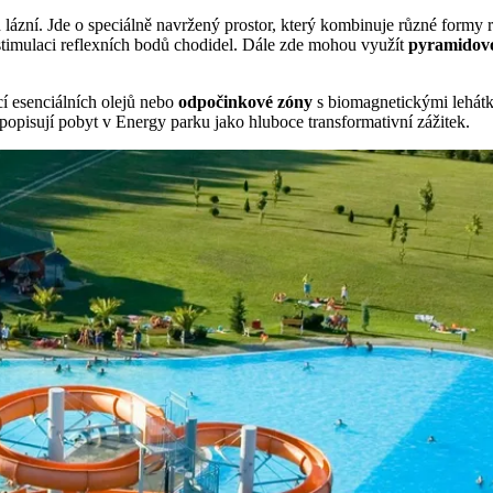
lázní. Jde o speciálně navržený prostor, který kombinuje různé formy 
 stimulaci reflexních bodů chodidel. Dále zde mohou využít
pyramidov
í esenciálních olejů nebo
odpočinkové zóny
s biomagnetickými lehátky
popisují pobyt v Energy parku jako hluboce transformativní zážitek.