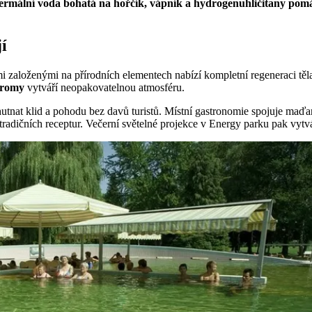
termální voda bohatá na hořčík, vápník a hydrogenuhličitany pom
í
 založenými na přírodních elementech nabízí kompletní regeneraci těl
tromy
vytváří neopakovatelnou atmosféru.
utnat klid a pohodu bez davů turistů. Místní gastronomie spojuje maďa
adičních receptur. Večerní světelné projekce v Energy parku pak vytváře