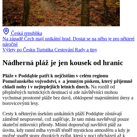
Česká republika
Na západě Čech mají unikátní hrad. Dostat se na něho je pro některé
náročné
Výlety po Česku
Turistika
Cestování
Rady a tipy
Nádherná pláž je jen kousek od hranic
Pláže v Poddąbie patří k nejčistším v celém regionu
Pomořanského vojvodství, s
a jemným pískem, který příjemně
chladí nohy i v nejteplejších letních dnech.
Na rozdíl od
přeplněných turistických destinací si zde návštěvníci mohou
vychutnat prostorné pláže bez davů, obklopené majestátními útesy a
borovicovými lesy.
Cesty k některým úsekům unikátních pláží Poddąbie zůstávají
záměrně neupravené, což zajišťuje, že tato místa navštěvují pouze
skuteční milovníci přírody. Místní doporučují navštívit pláž za
úsvitu, kdy ranní mlha vytváří téměř mystickou atmosféru a kdy je
možné spatřit stopy divokých zvířat, která v noci přicházejí až k