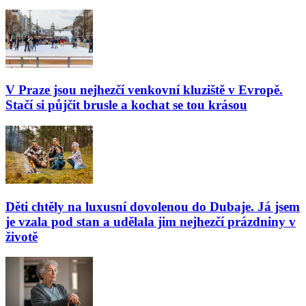
V Praze jsou nejhezčí venkovní kluziště v Evropě.
Stačí si půjčit brusle a kochat se tou krásou
Děti chtěly na luxusní dovolenou do Dubaje. Já jsem
je vzala pod stan a udělala jim nejhezčí prázdniny v
životě