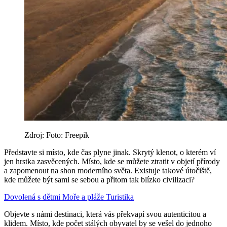
Zdroj: Foto: Freepik
Představte si místo, kde čas plyne jinak. Skrytý klenot, o kterém ví
jen hrstka zasvěcených. Místo, kde se můžete ztratit v objetí přírody
a zapomenout na shon moderního světa. Existuje takové útočiště,
kde můžete být sami se sebou a přitom tak blízko civilizaci?
Dovolená s dětmi
Moře a pláže
Turistika
Objevte s námi destinaci, která vás překvapí svou autenticitou a
klidem. Místo, kde počet stálých obyvatel by se vešel do jednoho