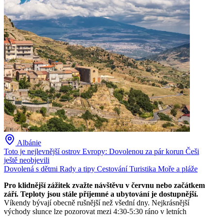
Albánie
Toto je nejlevnější ostrov Evropy: Dovolenou za pár korun Češi
ještě neobjevili
Dovolená s dětmi
Rady a tipy
Cestování
Turistika
Moře a pláže
Pro klidnější zážitek zvažte návštěvu v červnu nebo začátkem
září. Teploty jsou stále příjemné a ubytování je dostupnější.
Víkendy bývají obecně rušnější než všední dny. Nejkrásnější
východy slunce lze pozorovat mezi 4:30-5:30 ráno v letních