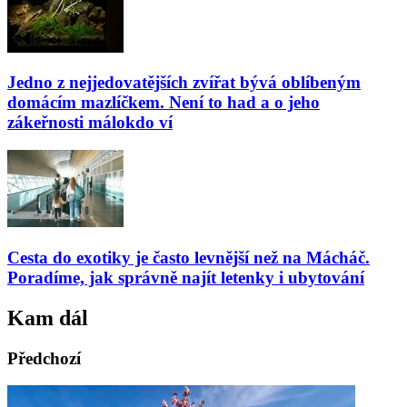
Jedno z nejjedovatějších zvířat bývá oblíbeným
domácím mazlíčkem. Není to had a o jeho
zákeřnosti málokdo ví
Cesta do exotiky je často levnější než na Mácháč.
Poradíme, jak správně najít letenky i ubytování
Kam dál
Předchozí