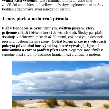
vynikajících výsledků.
Díky minimálnímu průmyslovému
znečištění a odlehlosti od velkých městských aglomerací si moře v
Poddąbie zachovává svou přirozenou čistotu.
Jemný písek a nedotčená příroda
Pláž v Poddąbie se pyšní jemným, světlým pískem, který
příjemně chladí i během horkých letních dnů.
Široký pás pláže
dosahuje v některých místech až 50 metrů, což poskytuje dostatek
prostoru i během hlavní sezóny.
Oblast kolem pláže je z větší části
pokryta původními borovými lesy, které vytvářejí příjemné
mikroklima a chrání pobřeží před erozí.
Vegetace sahá téměř k
samotné pláži a tvoří přirozenou hranici mezi civilizací a mořem.