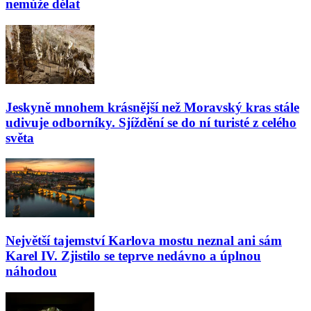
nemůže dělat
Jeskyně mnohem krásnější než Moravský kras stále
udivuje odborníky. Sjíždění se do ní turisté z celého
světa
Největší tajemství Karlova mostu neznal ani sám
Karel IV. Zjistilo se teprve nedávno a úplnou
náhodou