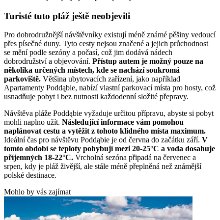
Turisté tuto pláž ještě neobjevili
Pro dobrodružnější návštěvníky existují méně známé pěšiny vedoucí
přes písečné duny. Tyto cesty nejsou značené a jejich průchodnost
se mění podle sezóny a počasí, což jim dodává nádech
dobrodružství a objevování.
Přístup autem je možný pouze na
několika určených místech, kde se nachází soukromá
parkoviště.
Většina ubytovacích zařízení, jako například
Apartamenty Poddąbie, nabízí vlastní parkovací místa pro hosty, což
usnadňuje pobyt i bez nutnosti každodenní složité přepravy.
Návštěva pláže Poddąbie vyžaduje určitou přípravu, abyste si pobyt
mohli naplno užít.
Následující informace vám pomohou
naplánovat cestu a vytěžit z tohoto klidného místa maximum.
Ideální čas pro návštěvu Poddąbie je od června do začátku září.
V
tomto období se teploty pohybují mezi 20-25°C a voda dosahuje
příjemných 18-22°C.
Vrcholná sezóna připadá na červenec a
srpen, kdy je pláž živější, ale stále méně přeplněná než známější
polské destinace.
Mohlo by vás zajímat