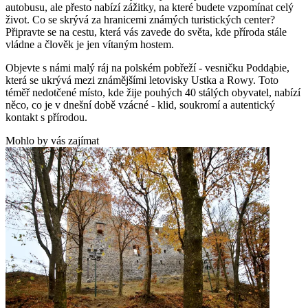
autobusu, ale přesto nabízí zážitky, na které budete vzpomínat celý
život. Co se skrývá za hranicemi známých turistických center?
Připravte se na cestu, která vás zavede do světa, kde příroda stále
vládne a člověk je jen vítaným hostem.
Objevte s námi malý ráj na polském pobřeží - vesničku Poddąbie,
která se ukrývá mezi známějšími letovisky Ustka a Rowy. Toto
téměř nedotčené místo, kde žije pouhých 40 stálých obyvatel, nabízí
něco, co je v dnešní době vzácné - klid, soukromí a autentický
kontakt s přírodou.
Mohlo by vás zajímat