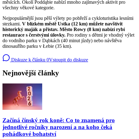
měsících. Okolí Poddąbie nabízí mnoho zajímavých aktivit pro
všechny věkové kategorie.
Nejpopulárnější jsou pěší výlety po pobřeží a cykloturistika lesními
stezkami.
V blízkém městě Ustka (12 km) můžete navštívit
historický maják a přístav. Město Rowy (8 km) nabízí rybí
restaurace s čerstvými úlovky.
Pro rodiny s dětmi je vhodný výlet
do vodního parku v Dąbkách (40 minut jízdy) nebo návštěva
dinosauřího parku v Łebie (35 km).
Diskuze k článku
0
Vstoupit do diskuze
Nejnovější články
Začíná čínský rok koně: Co to znamená pro
jednotlivé ročníky narození a na koho čeká
pohádkové bohatství