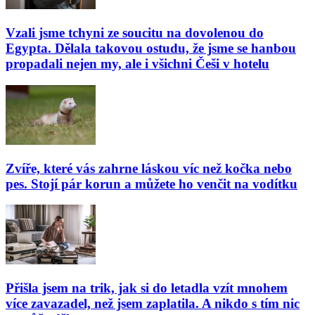
Vzali jsme tchyni ze soucitu na dovolenou do
Egypta. Dělala takovou ostudu, že jsme se hanbou
propadali nejen my, ale i všichni Češi v hotelu
Zvíře, které vás zahrne láskou víc než kočka nebo
pes. Stojí pár korun a můžete ho venčit na vodítku
Přišla jsem na trik, jak si do letadla vzít mnohem
více zavazadel, než jsem zaplatila. A nikdo s tím nic