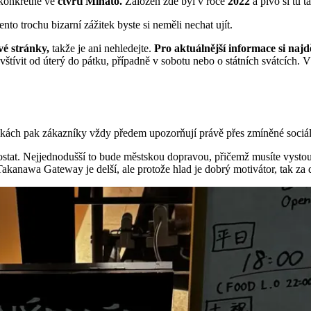
 konkrétně ve
čtvrti Minato.
Založen zde byl v roce
2022
a pivo si tu 
to trochu bizarní zážitek byste si neměli nechat ujít.
vé stránky,
takže je ani nehledejte.
Pro aktuálnější informace si najdě
avštívit od úterý do pátku, případně v sobotu nebo o státních svátcích.
kách pak zákazníky vždy předem upozorňují právě přes zmíněné sociáln
ostat. Nejjednodušší to bude městskou dopravou, přičemž musíte vysto
akanawa Gateway je delší, ale protože hlad je dobrý motivátor, tak za d