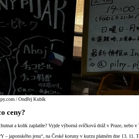
mapy.com / Ondřej Kubík
co ceny?
hutnat a kolik zaplatíte? Vyjde výborná svíčková dráž v Praze, nebo v
– japonského jenu“, na České koruny v kurzu platném dne 13. 11. Ten