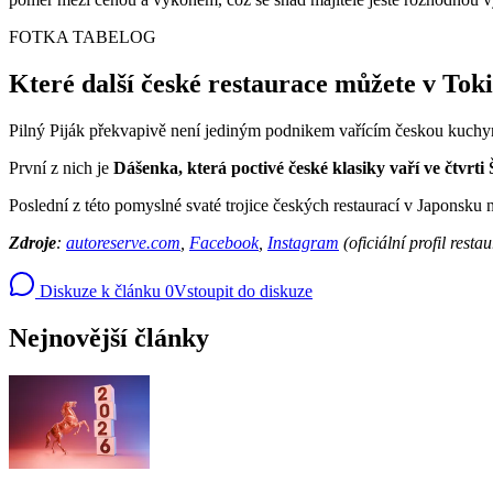
FOTKA TABELOG
Které další české restaurace můžete v Toki
Pilný Piják překvapivě není jediným podnikem vařícím českou kuchyni,
První z nich je
Dášenka, která poctivé české klasiky vaří ve čtvrti
Poslední z této pomyslné svaté trojice českých restaurací v Japonsku
Zdroje
:
autoreserve.com
,
Facebook
,
Instagram
(oficiální profil rest
Diskuze k článku
0
Vstoupit do diskuze
Nejnovější články