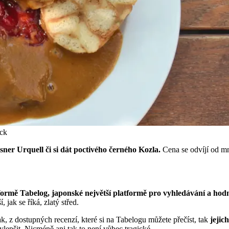
ock
ner Urquell či si dát poctivého černého Kozla.
Cena se odvíjí od mn
formě Tabelog, japonské největší platformě pro vyhledávání a hodn
 jak se říká, zlatý střed.
, z dostupných recenzí, které si na Tabelogu můžete přečíst, tak
jejic
lepšit. Nicméně ani tak to není vůbec tragické.