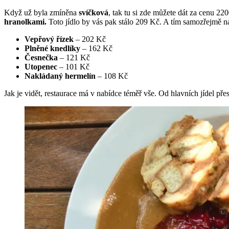
Když už byla zmíněna
svíčková
, tak tu si zde můžete dát za cenu 2
hranolkami.
Toto jídlo by vás pak stálo 209 Kč. A tím samozřejmě na
Vepřový řízek
– 202 Kč
Plněné knedlíky
– 162 Kč
Česnečka
– 121 Kč
Utopenec
– 101 Kč
Nakládaný hermelín
– 108 Kč
Jak je vidět, restaurace má v nabídce téměř vše. Od hlavních jídel pře