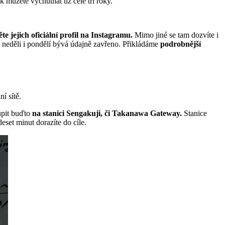
tak můžete vychutnat už celé tři roky.
te jejich oficiální profil na Instagramu.
Mimo jiné se tam dozvíte i
 V neděli i pondělí bývá údajně zavřeno. Přikládáme
podrobnější
í sítě.
upit buďto
na stanici Sengakuji, či Takanawa Gateway.
Stanice
eset minut dorazíte do cíle.