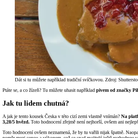
Dát si tu můžete například tradiční svíčkovou. Zdroj: Shutterst
Ptáte se, a co žízeň? Tu můžete uhasit například
pivem od značky Pils
Jak tu lidem chutná?
A jak je tento kousek Česka v této cizí zemi vlastně vnímán?
Na plat
3,28/5 hvězd.
Toto hodnocení zřejmě není nejhorší, ovšem ani nejlepší,
Toto hodnocení ovšem neznamená, že by tu vařili nijak špatně. Naopak
poměr mezi cenou a výkonem, což se snad majitelé ještě rozhodnou vy