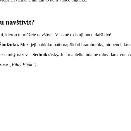
u navštívit?
 kterou tu můžete navštívit. Vlastně existují hned další dvě.
 Šindžuku.
Mezi její nabídku patří například bramboráky, utopenci, kne
 nese milý název –
Sedmikrásky.
Její majitelka údajně mluví lámavou č
aurace „Pilný Piják“)