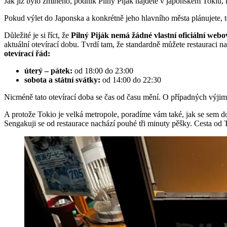
Jak již bylo zmíněno, podnik Pilný Piják najdete v japonském Tokiu,
Pokud výlet do Japonska a konkrétně jeho hlavního města plánujete, ten
Důležité je si říct, že
Pilný Piják nemá žádné vlastní oficiální webo
aktuální otevírací dobu. Tvrdí tam, že standardně můžete restauraci n
otevírací řád:
úterý – pátek:
od 18:00 do 23:00
sobota a státní svátky:
od 14:00 do 22:30
Nicméně tato otevírací doba se čas od času mění. O případných výjim
A protože Tokio je velká metropole, poradíme vám také, jak se sem d
Sengakuji se od restaurace nachází pouhé tři minuty pěšky. Cesta od T