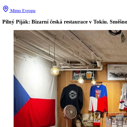
Mimo Evropu
Pilný Piják: Bizarní česká restaurace v Tokiu. Směšn