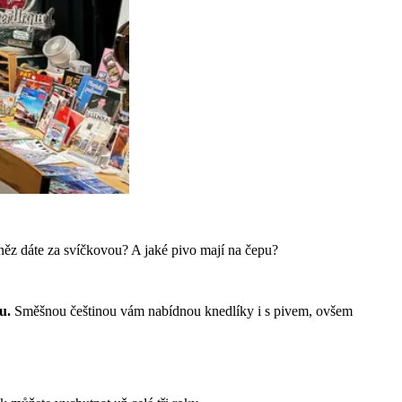
něz dáte za svíčkovou? A jaké pivo mají na čepu?
iu.
Směšnou češtinou vám nabídnou knedlíky i s pivem, ovšem