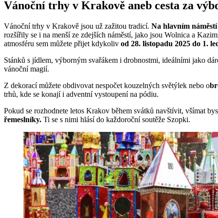
Vánoční trhy v Krakově aneb cesta za výb
Vánoční trhy v Krakově jsou už zažitou tradicí.
Na hlavním náměstí –
rozšířily se i na menší ze zdejších náměstí, jako jsou Wolnica a Kaz
atmosféru sem můžete přijet kdykoliv
od 28. listopadu 2025 do 1. l
Stánků s jídlem, výborným svařákem i drobnostmi, ideálními jako dáre
vánoční magií.
Z dekorací můžete obdivovat nespočet kouzelných světýlek nebo o
br
trhů, kde se konají i adventní vystoupení na pódiu.
Pokud se rozhodnete letos Krakov během svátků navštívit, všímat byst
řemeslníky.
Ti se s nimi hlásí do každoroční soutěže Szopki.