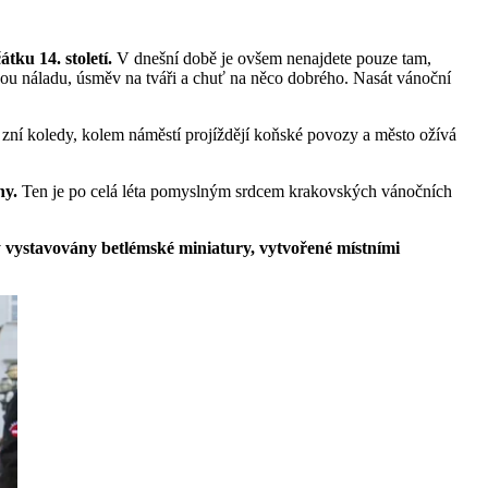
tku 14. století.
V dnešní době je ovšem nenajdete pouze tam,
rnou náladu, úsměv na tváři a chuť na něco dobrého. Nasát vánoční
c zní koledy, kolem náměstí projíždějí koňské povozy a město ožívá
ny.
Ten je po celá léta pomyslným srdcem krakovských vánočních
v
vystavovány betlémské miniatury, vytvořené místními