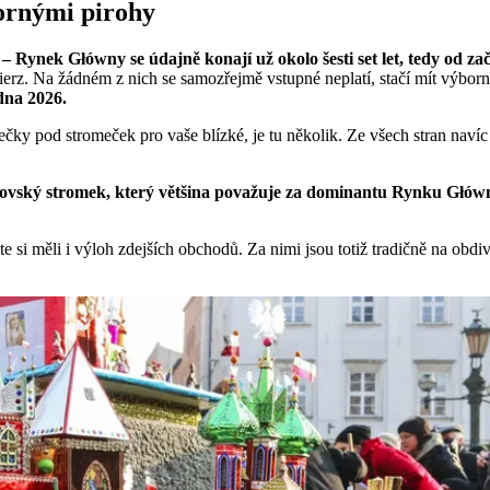
ornými pirohy
 Rynek Główny se údajně konají už okolo šesti set let, tedy od začá
imierz. Na žádném z nich se samozřejmě vstupné neplatí, stačí mít výbo
edna 2026.
čky pod stromeček pro vaše blízké, je tu několik. Ze všech stran naví
ovský stromek, který většina považuje za dominantu Rynku Głów
e si měli i výloh zdejších obchodů. Za nimi jsou totiž tradičně na obdi