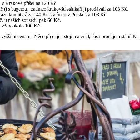
o v Krakově přišel na 120 Kč.
č (i s bagetou), zatímco krakovští stánkaři ji prodávali za 103 Kč.
raze koupit až za 140 Kč, zatímco v Polsku za 103 Kč.
č, u našich sousedů pak 60 Kč.
, vždy okolo 100 Kč.
 vyššími cenami. Něco přeci jen stojí materiál, čas i pronájem stání. Na