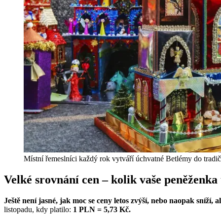
Místní řemeslníci každý rok vytváří úchvatné Betlémy do tradič
Velké srovnání cen – kolik vaše peněženka 
Ještě není jasné, jak moc se ceny letos zvýší, nebo naopak sníží
listopadu, kdy platilo:
1 PLN = 5,73 Kč.