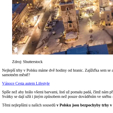
Zdroj: Shutterstock
Nejlepší trhy v Polsku máme dvě hodiny od hranic. Zajížďka sem se a
samotném městě?
Vánoce
Cesta autem
Lifestyle
Spíše než aby hrálo všemi barvami, listí už pomalu padá, čímž nám přip
Svátky se dají užít i jiným způsobem než pouze dováděním ve sněhu –
Těmi nejlepšími u našich sousedů
v Polsku jsou bezpochyby trhy 