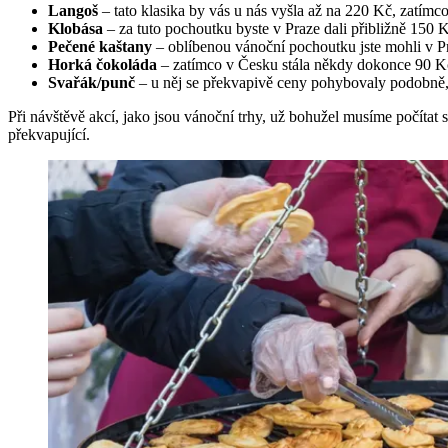
Langoš
– tato klasika by vás u nás vyšla až na 220 Kč, zatímc
Klobása
– za tuto pochoutku byste v Praze dali přibližně 150 K
Pečené kaštany
– oblíbenou vánoční pochoutku jste mohli v P
Horká čokoláda
– zatímco v Česku stála někdy dokonce 90 K
Svařák/punč
– u něj se překvapivě ceny pohybovaly podobně
Při návštěvě akcí, jako jsou vánoční trhy, už bohužel musíme počítat s
překvapující.