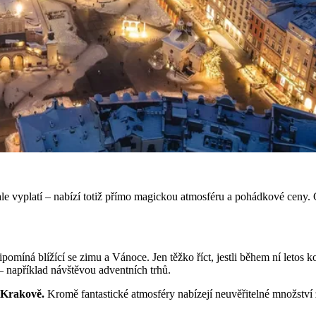
le vyplatí – nabízí totiž přímo magickou atmosféru a pohádkové ceny. C
omíná blížící se zimu a Vánoce. Jen těžko říct, jestli během ní letos k
 například návštěvou adventních trhů.
v Krakově.
Kromě fantastické atmosféry nabízejí neuvěřitelné množstv