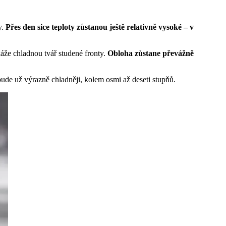
y.
Přes den sice teploty zůstanou ještě relativně vysoké – v
káže chladnou tvář studené fronty.
Obloha zůstane převážně
bude už výrazně chladněji, kolem osmi až deseti stupňů.