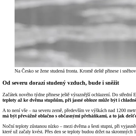
Na Česko se žene studená fronta. Kromě deště přinese i sněhov
Od severu dorazí studený vzduch, bude i sněžit
Začátek nového týdne přinese ještě výraznější ochlazení. Do střední E
teploty až ke dvěma stupňům, při jasné obloze může být i chladně
A to není vše – na severu země, především ve výškách nad 1200 metr
má být převážně oblačno s občasnými přeháňkami, a to jak dešť
Noční teploty zůstanou nízko – mezi dvěma a šesti stupni, při vyjasně
které už začaly kvést. Přes den se teploty budou držet na skromných 1