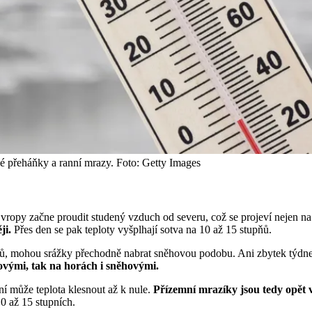
é přeháňky a ranní mrazy. Foto: Getty Images
vropy začne proudit studený vzduch od severu, což se projeví nejen na t
ji.
Přes den se pak teploty vyšplhají sotva na 10 až 15 stupňů.
ů, mohou srážky přechodně nabrat sněhovou podobu. Ani zbytek týdne n
ovými, tak na horách i sněhovými.
ní může teplota klesnout až k nule.
Přízemní mrazíky jsou tedy opět 
0 až 15 stupních.