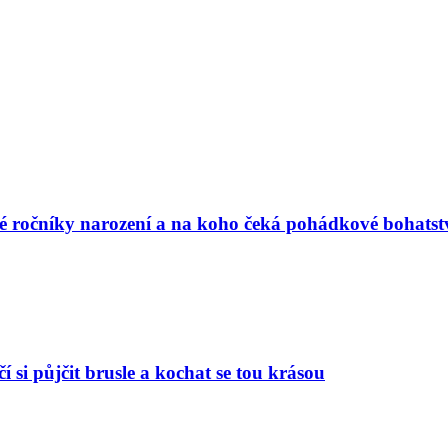
vé ročníky narození a na koho čeká pohádkové bohatst
í si půjčit brusle a kochat se tou krásou