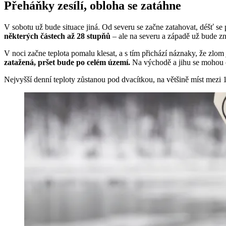
Přeháňky zesílí, obloha se zatáhne
V sobotu už bude situace jiná. Od severu se začne zatahovat, déšť se po
některých částech až 28 stupňů
– ale na severu a západě už bude z
V noci začne teplota pomalu klesat, a s tím přichází náznaky, že zlo
zatažená, pršet bude po celém území.
Na východě a jihu se mohou o
Nejvyšší denní teploty zůstanou pod dvacítkou, na většině míst mezi 1