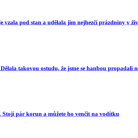
e vzala pod stan a udělala jim nejhezčí prázdniny v ži
Dělala takovou ostudu, že jsme se hanbou propadali nej
. Stojí pár korun a můžete ho venčit na vodítku