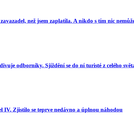
 zavazadel, než jsem zaplatila. A nikdo s tím nic nemůže
uje odborníky. Sjíždění se do ní turisté z celého svět
l IV. Zjistilo se teprve nedávno a úplnou náhodou