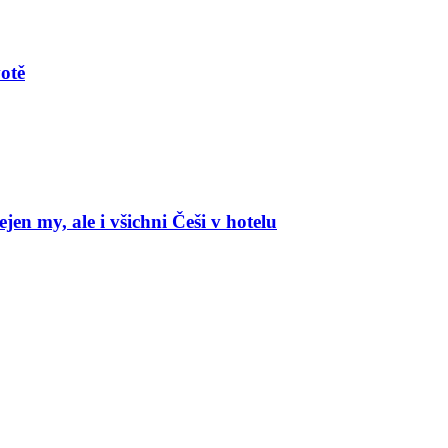
votě
en my, ale i všichni Češi v hotelu