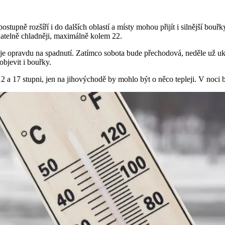
stupně rozšíří i do dalších oblastí a místy mohou přijít i silnější bouřk
natelně chladněji, maximálně kolem 22.
m je opravdu na spadnutí. Zatímco sobota bude přechodová, neděle už u
bjevit i bouřky.
2 a 17 stupni, jen na jihovýchodě by mohlo být o něco tepleji. V noci 