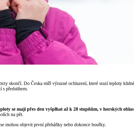
la brzy skončí. Do Česka míří výrazné ochlazení, které srazí teploty klid
í s předstihem.
ploty se mají přes den vyšplhat až k 28 stupňům, v horských oblast
lích na pět.
ě se mohou objevit první přeháňky nebo dokonce bouřky.