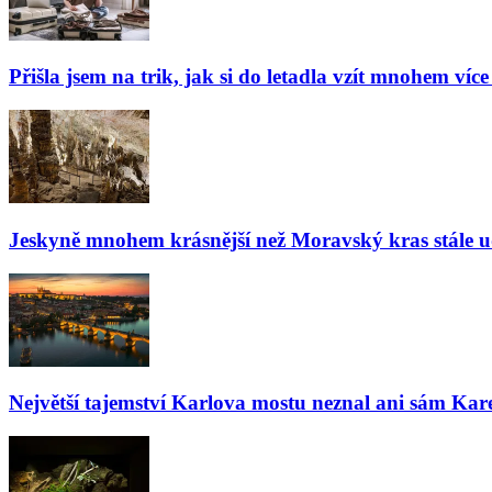
Přišla jsem na trik, jak si do letadla vzít mnohem více
Jeskyně mnohem krásnější než Moravský kras stále udiv
Největší tajemství Karlova mostu neznal ani sám Kare