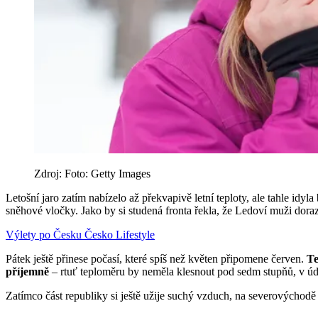
Zdroj: Foto: Getty Images
Letošní jaro zatím nabízelo až překvapivě letní teploty, ale tahle idy
sněhové vločky. Jako by si studená fronta řekla, že Ledoví muži doraz
Výlety po Česku
Česko
Lifestyle
Pátek ještě přinese počasí, které spíš než květen připomene červen.
Te
příjemně
– rtuť teploměru by neměla klesnout pod sedm stupňů, v údo
Zatímco část republiky si ještě užije suchý vzduch, na severovýchod