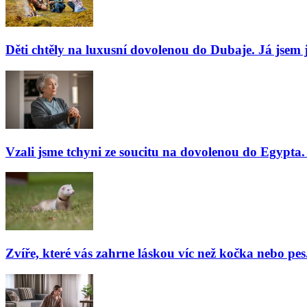
Děti chtěly na luxusní dovolenou do Dubaje. Já jsem j
Vzali jsme tchyni ze soucitu na dovolenou do Egypta. 
Zvíře, které vás zahrne láskou víc než kočka nebo pes