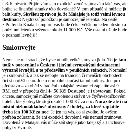
než 6 měsíců. Přijde vám tato exotická země zajímavá a láká vás, ale
bojíte se finanční stránky této dovolené? V tom případě si můžete jít
balit kufry.
Skvělou zprávou je, že Malajsie je totiž velmi levnou
destinací!
Nejdražší položkou je samozřejmě letenka. Na cestě
z Prahy do Kuala Lumpuru vás bude čekat většinou jeden přestup a
podzimní letenku seženete okolo 11 000 Kč. Vše ostatní už ale bude
o poznání levnější!
Smlouvejte
Nemusíte mít strach, že byste utratili velké sumy za jídlo.
To je tam
totiž v porovnání s Českem i jinými evropskými destinacemi
výrazně levnější, a to především v pouličních stáncích.
Normální
je i smlouvání, a tak se nebojte na tržnicích či menších obchodech
říct si o nižší cenu. Jde o normální součást tamní kultury. Jen pro
představu – za oběd v tradiční malajské restauraci zaplatíte asi 9
RM, což v přepočtu činí 44,50 Kč! Dostupné je i ubytování. Pokud
chcete, samozřejmě můžete dovolenou strávit ve čtyřhvězdičkovém
hotelu, který obvykle stojí okolo 1 000 Kč za noc.
Narazíte ale i na
místní nízkonákladové ubytovny či hotely, za které zaplatíte
třeba jen 100 Kč za noc.
Je jen na vás, co si zvolíte. Je ovšem
potřeba zdůraznit, že ani exotická dovolená vás nemusí zruinovat.
Dovolená v Malajsii vás může stát stejně jako kdejaký all-inclusive
pobyt v Evropě.