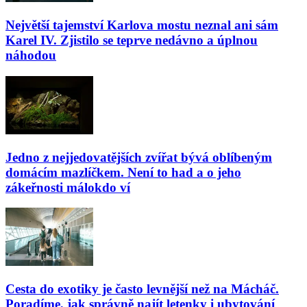
Největší tajemství Karlova mostu neznal ani sám
Karel IV. Zjistilo se teprve nedávno a úplnou
náhodou
Jedno z nejjedovatějších zvířat bývá oblíbeným
domácím mazlíčkem. Není to had a o jeho
zákeřnosti málokdo ví
Cesta do exotiky je často levnější než na Mácháč.
Poradíme, jak správně najít letenky i ubytování