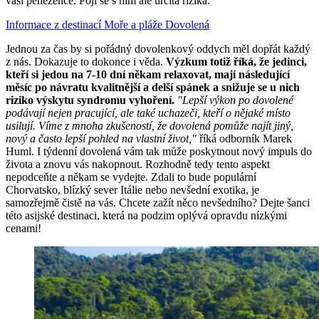
vaší peněžence. Pojí se s ním ale určitá rizika.
Informace z destinací
Moře a pláže
Dovolená
Jednou za čas by si pořádný dovolenkový oddych měl dopřát každý
z nás. Dokazuje to dokonce i věda.
Výzkum totiž říká, že jedinci,
kteří si jedou na 7-10 dní někam relaxovat, mají následující
měsíc po návratu kvalitnější a delší spánek a snižuje se u nich
riziko výskytu syndromu vyhoření.
"Lepší výkon po dovolené
podávají nejen pracující, ale také uchazeči, kteří o nějaké místo
usilují. Víme z mnoha zkušeností, že dovolená pomůže najít jiný,
nový a často lepší pohled na vlastní život,"
říká odborník Marek
Huml. I týdenní dovolená vám tak může poskytnout nový impuls do
života a znovu vás nakopnout. Rozhodně tedy tento aspekt
nepodceňte a někam se vydejte. Zdali to bude populární
Chorvatsko, blízký sever Itálie nebo nevšední exotika, je
samozřejmě čistě na vás. Chcete zažít něco nevšedního? Dejte šanci
této asijské destinaci, která na podzim oplývá opravdu nízkými
cenami!