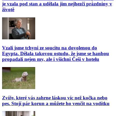
je vzala pod stan a udělala jim nejhezčí prázdniny v
životě
Vzali jsme tchyni ze soucitu na dovolenou do
Egypta. Dělala takovou ostudu, že jsme se hanbou
propadali nejen my, ale i všichni Češi v hotelu
Zvíře, které vás zahrne láskou víc než kočka nebo
pes. Stojí pár korun a můžete ho venčit na vodítku