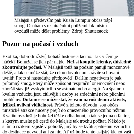
Malajsii a především pak Kuala Lumpur občas trápí
smog. Osobám s respiračními potížemi tak místní
ovzduší může dělat problémy. Zdroj: Shutterstock
Pozor na počasí i vzduch
Exotika, dobrodružství, bohatá historie a lacino. Tak v čem je
háček? Bohužel se jich pár najde.
Než si koupíte letenky, důsledně
zkontrolujte počasí.
V Malajsii totiž na podzim panují monzunové
deště, a tak se může stát, že celou dovolenou strávíte schovaní
uvnitř. Proto si nastudujte předpověď. Dalším negativem je pak
přítomný smog, který může způsobit respirační onemocnění nebo
zhoršit stav již vyskytujícího se astmatu nebo alergií. Na špatnou
kvalitu vzduchu jsou citlivější i osoby se srdečními nebo plicními
problémy.
Dokonce se může stát, že vám naruší denní aktivity,
jelikož ovlivní viditelnost.
Právě z tohoto důvodu jsou občas
turistické atrakce nuceny přejít do omezeného provozního režimu.
Kvalitu ovzduší je bohužel těžké odhadnout, a tak se jedná o faktor,
s kterým musíte při cestě do Malajsie tak trochu počítat. Někdo je
s tímto rizikem zajisté v pohodě, jiný by se kvůli špatnému vzduchu
do destinace nevydal ani za nic. Ať už bude tento asijský klenot vaší