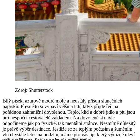
Zdroj: Shutterstock
Bílý písek, azurově modré moře a neustálý přísun slunečních
paprsků. Přesně to si vybaví většina lidí, když přijde řeč na
pořádnou zahraniční dovolenou. Teplo, klid a dobré jídlo a pití jsou
pro nespočet cestovatelů základem. Na dovolené si navíc
odpočineme jak po fyzické, tak mentální stránce. Nesmírně důležitý
je právě výběr destinace. Jestliže se za teplým počasím a šuměním
vln chystáte letos na podzim, máme pro vás tip, který výrazně uleví