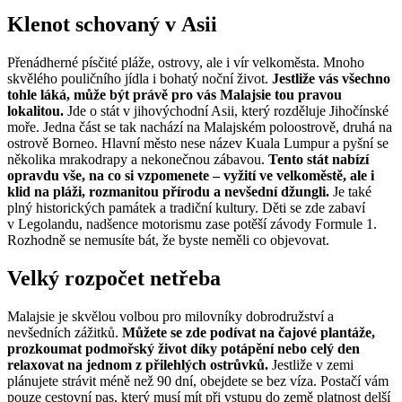
Klenot schovaný v Asii
Přenádherné písčité pláže, ostrovy, ale i vír velkoměsta. Mnoho
skvělého pouličního jídla i bohatý noční život.
Jestliže vás všechno
tohle láká, může být právě pro vás Malajsie tou pravou
lokalitou.
Jde o stát v jihovýchodní Asii, který rozděluje Jihočínské
moře. Jedna část se tak nachází na Malajském poloostrově, druhá na
ostrově Borneo. Hlavní město nese název Kuala Lumpur a pyšní se
několika mrakodrapy a nekonečnou zábavou.
Tento stát nabízí
opravdu vše, na co si vzpomenete – vyžití ve velkoměstě, ale i
klid na pláži, rozmanitou přírodu a nevšední džungli.
Je také
plný historických památek a tradiční kultury. Děti se zde zabaví
v Legolandu, nadšence motorismu zase potěší závody Formule 1.
Rozhodně se nemusíte bát, že byste neměli co objevovat.
Velký rozpočet netřeba
Malajsie je skvělou volbou pro milovníky dobrodružství a
nevšedních zážitků.
Můžete se zde podívat na čajové plantáže,
prozkoumat podmořský život díky potápění nebo celý den
relaxovat na jednom z přilehlých ostrůvků.
Jestliže v zemi
plánujete strávit méně než 90 dní, obejdete se bez víza. Postačí vám
pouze cestovní pas, který musí mít při vstupu do země platnost delší