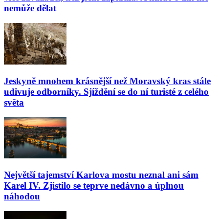
nemůže dělat
Jeskyně mnohem krásnější než Moravský kras stále
udivuje odborníky. Sjíždění se do ní turisté z celého
světa
Největší tajemství Karlova mostu neznal ani sám
Karel IV. Zjistilo se teprve nedávno a úplnou
náhodou