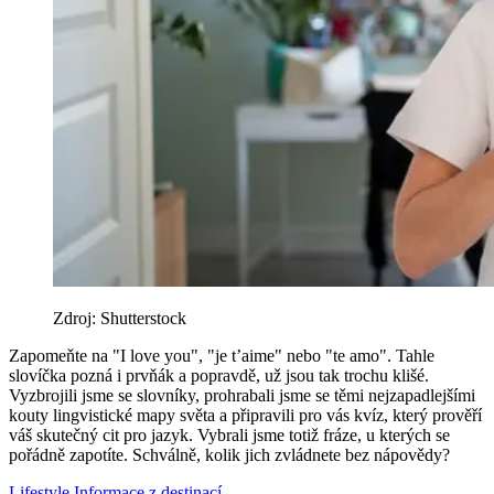
Zdroj: Shutterstock
Zapomeňte na "I love you", "je t’aime" nebo "te amo". Tahle
slovíčka pozná i prvňák a popravdě, už jsou tak trochu klišé.
Vyzbrojili jsme se slovníky, prohrabali jsme se těmi nejzapadlejšími
kouty lingvistické mapy světa a připravili pro vás kvíz, který prověří
váš skutečný cit pro jazyk. Vybrali jsme totiž fráze, u kterých se
pořádně zapotíte. Schválně, kolik jich zvládnete bez nápovědy?
Lifestyle
Informace z destinací