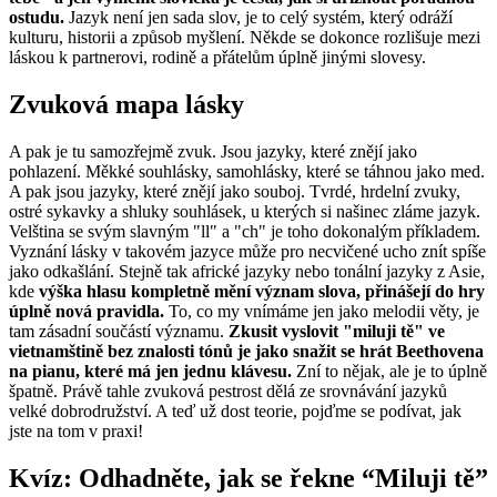
ostudu.
Jazyk není jen sada slov, je to celý systém, který odráží
kulturu, historii a způsob myšlení. Někde se dokonce rozlišuje mezi
láskou k partnerovi, rodině a přátelům úplně jinými slovesy.
Zvuková mapa lásky
A pak je tu samozřejmě zvuk. Jsou jazyky, které znějí jako
pohlazení. Měkké souhlásky, samohlásky, které se táhnou jako med.
A pak jsou jazyky, které znějí jako souboj. Tvrdé, hrdelní zvuky,
ostré sykavky a shluky souhlásek, u kterých si našinec zláme jazyk.
Velština se svým slavným "ll" a "ch" je toho dokonalým příkladem.
Vyznání lásky v takovém jazyce může pro necvičené ucho znít spíše
jako odkašlání. Stejně tak africké jazyky nebo tonální jazyky z Asie,
kde
výška hlasu kompletně mění význam slova, přinášejí do hry
úplně nová pravidla.
To, co my vnímáme jen jako melodii věty, je
tam zásadní součástí významu.
Zkusit vyslovit "miluji tě" ve
vietnamštině bez znalosti tónů je jako snažit se hrát Beethovena
na pianu, které má jen jednu klávesu.
Zní to nějak, ale je to úplně
špatně. Právě tahle zvuková pestrost dělá ze srovnávání jazyků
velké dobrodružství. A teď už dost teorie, pojďme se podívat, jak
jste na tom v praxi!
Kvíz: Odhadněte, jak se řekne “Miluji tě”