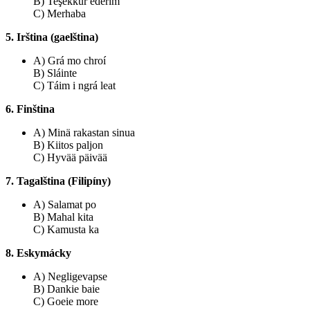
B) Teşekkür ederim
C) Merhaba
5. Irština (gaelština)
A) Grá mo chroí
B) Sláinte
C) Táim i ngrá leat
6. Finština
A) Minä rakastan sinua
B) Kiitos paljon
C) Hyvää päivää
7. Tagalština (Filipíny)
A) Salamat po
B) Mahal kita
C) Kamusta ka
8. Eskymácky
A) Negligevapse
B) Dankie baie
C) Goeie more