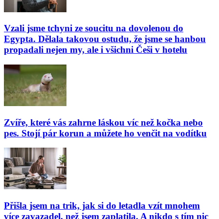
Vzali jsme tchyni ze soucitu na dovolenou do
Egypta. Dělala takovou ostudu, že jsme se hanbou
propadali nejen my, ale i všichni Češi v hotelu
Zvíře, které vás zahrne láskou víc než kočka nebo
pes. Stojí pár korun a můžete ho venčit na vodítku
Přišla jsem na trik, jak si do letadla vzít mnohem
více zavazadel, než jsem zaplatila. A nikdo s tím nic