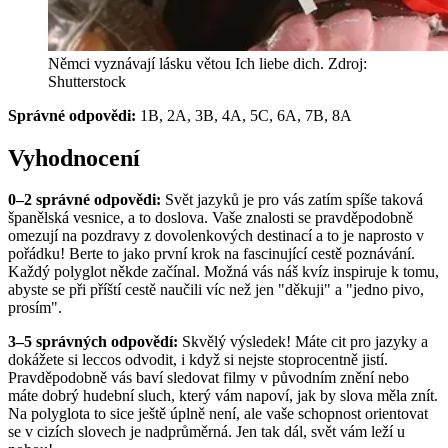
Němci vyznávají lásku větou Ich liebe dich. Zdroj:
Shutterstock
Správné odpovědi:
1B, 2A, 3B, 4A, 5C, 6A, 7B, 8A
Vyhodnocení
0–2 správné odpovědi:
Svět jazyků je pro vás zatím spíše taková
španělská vesnice, a to doslova. Vaše znalosti se pravděpodobně
omezují na pozdravy z dovolenkových destinací a to je naprosto v
pořádku! Berte to jako první krok na fascinující cestě poznávání.
Každý polyglot někde začínal. Možná vás náš kvíz inspiruje k tomu,
abyste se při příští cestě naučili víc než jen "děkuji" a "jedno pivo,
prosím".
3–5 správných odpovědí:
Skvělý výsledek! Máte cit pro jazyky a
dokážete si leccos odvodit, i když si nejste stoprocentně jistí.
Pravděpodobně vás baví sledovat filmy v původním znění nebo
máte dobrý hudební sluch, který vám napoví, jak by slova měla znít.
Na polyglota to sice ještě úplně není, ale vaše schopnost orientovat
se v cizích slovech je nadprůměrná. Jen tak dál, svět vám leží u