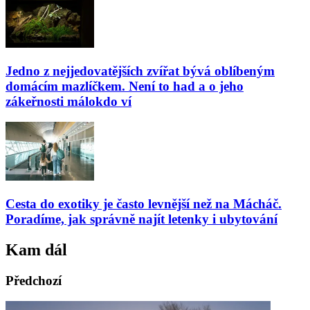
Jedno z nejjedovatějších zvířat bývá oblíbeným
domácím mazlíčkem. Není to had a o jeho
zákeřnosti málokdo ví
Cesta do exotiky je často levnější než na Mácháč.
Poradíme, jak správně najít letenky i ubytování
Kam dál
Předchozí