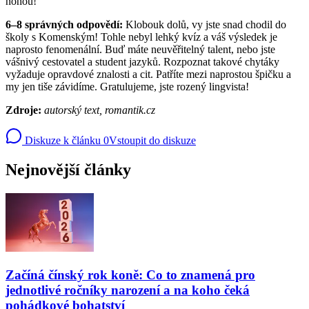
nohou!
6–8 správných odpovědí:
Klobouk dolů, vy jste snad chodil do
školy s Komenským! Tohle nebyl lehký kvíz a váš výsledek je
naprosto fenomenální. Buď máte neuvěřitelný talent, nebo jste
vášnivý cestovatel a student jazyků. Rozpoznat takové chytáky
vyžaduje opravdové znalosti a cit. Patříte mezi naprostou špičku a
my jen tiše závidíme. Gratulujeme, jste rozený lingvista!
Zdroje:
autorský text, romantik.cz
Diskuze k článku
0
Vstoupit do diskuze
Nejnovější články
Začíná čínský rok koně: Co to znamená pro
jednotlivé ročníky narození a na koho čeká
pohádkové bohatství