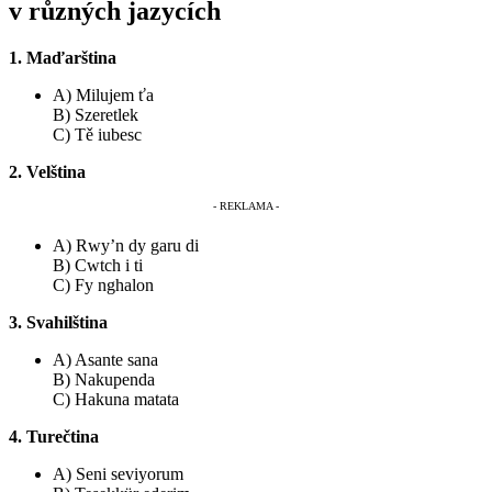
v různých jazycích
1. Maďarština
A) Milujem ťa
B) Szeretlek
C) Tě iubesc
2. Velština
A) Rwy’n dy garu di
B) Cwtch i ti
C) Fy nghalon
3. Svahilština
A) Asante sana
B) Nakupenda
C) Hakuna matata
4. Turečtina
A) Seni seviyorum