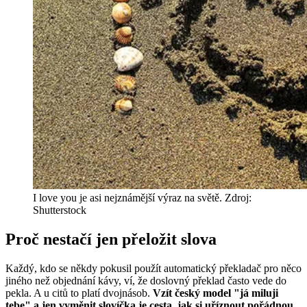
I love you je asi nejznámější výraz na světě. Zdroj:
Shutterstock
Proč nestačí jen přeložit slova
Každý, kdo se někdy pokusil použít automatický překladač pro něco
jiného než objednání kávy, ví, že doslovný překlad často vede do
pekla. A u citů to platí dvojnásob.
Vzít český model "já miluji
tebe" a jen vyměnit slovíčka je cesta, jak si uříznout pořádnou