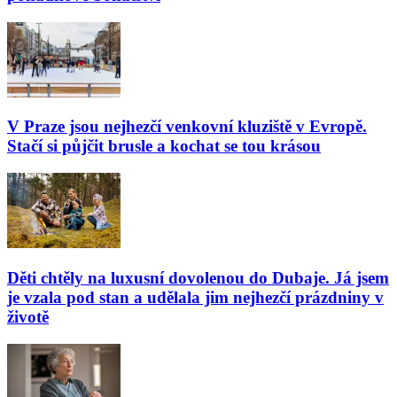
V Praze jsou nejhezčí venkovní kluziště v Evropě.
Stačí si půjčit brusle a kochat se tou krásou
Děti chtěly na luxusní dovolenou do Dubaje. Já jsem
je vzala pod stan a udělala jim nejhezčí prázdniny v
životě