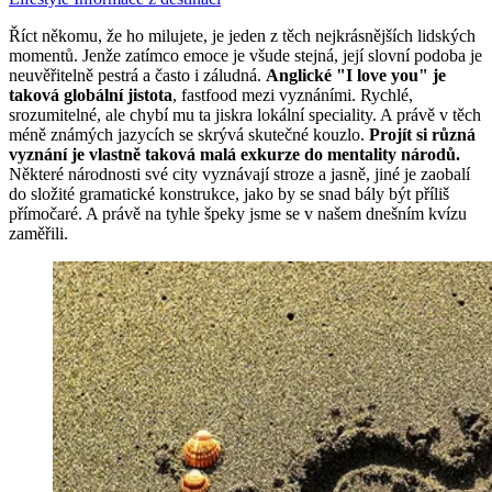
Říct někomu, že ho milujete, je jeden z těch nejkrásnějších lidských
momentů. Jenže zatímco emoce je všude stejná, její slovní podoba je
neuvěřitelně pestrá a často i záludná.
Anglické "I love you" je
taková globální jistota
, fastfood mezi vyznáními. Rychlé,
srozumitelné, ale chybí mu ta jiskra lokální speciality. A právě v těch
méně známých jazycích se skrývá skutečné kouzlo.
Projít si různá
vyznání je vlastně taková malá exkurze do mentality národů.
Některé národnosti své city vyznávají stroze a jasně, jiné je zaobalí
do složité gramatické konstrukce, jako by se snad bály být příliš
přímočaré. A právě na tyhle špeky jsme se v našem dnešním kvízu
zaměřili.