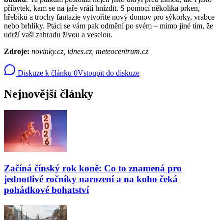
příbytek, kam se na jaře vrátí hnízdit. S pomocí několika prken,
hřebíků a trochy fantazie vytvoříte nový domov pro sýkorky, vrabce
nebo brhlíky. Ptáci se vám pak odmění po svém – mimo jiné tím, že
udrží vaši zahradu živou a veselou.
Zdroje:
novinky.cz, idnes.cz, meteocentrum.cz
Diskuze k článku
0
Vstoupit do diskuze
Nejnovější články
Začíná čínský rok koně: Co to znamená pro
jednotlivé ročníky narození a na koho čeká
pohádkové bohatství