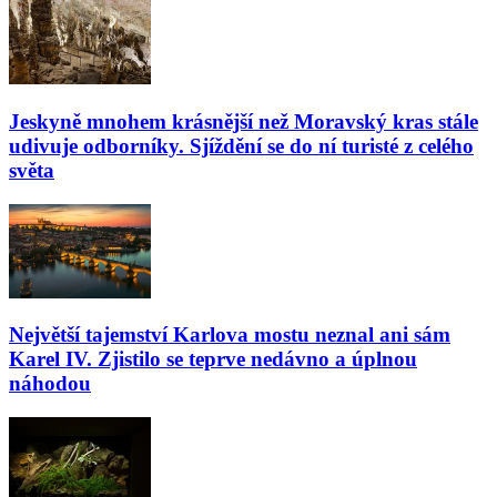
Jeskyně mnohem krásnější než Moravský kras stále
udivuje odborníky. Sjíždění se do ní turisté z celého
světa
Největší tajemství Karlova mostu neznal ani sám
Karel IV. Zjistilo se teprve nedávno a úplnou
náhodou