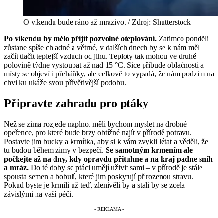
O víkendu bude ráno až mrazivo. / Zdroj: Shutterstock
Po víkendu by mělo přijít pozvolné oteplování.
Zatímco pondělí
zůstane spíše chladné a větrné, v dalších dnech by se k nám měl
začít tlačit teplejší vzduch od jihu. Teploty tak mohou ve druhé
polovině týdne vystoupat až nad 15 °C. Sice přibude oblačnosti a
místy se objeví i přeháňky, ale celkově to vypadá, že nám podzim na
chvilku ukáže svou přívětivější podobu.
Připravte zahradu pro ptáky
Než se zima rozjede naplno, měli bychom myslet na drobné
opeřence, pro které bude brzy obtížné najít v přírodě potravu.
Postavte jim budky a krmítka, aby si k vám zvykli létat a věděli, že
tu budou během zimy v bezpečí.
Se samotným krmením ale
počkejte až na dny, kdy opravdu přituhne a na kraj padne sníh
a mráz.
Do té doby se ptáci umějí uživit sami – v přírodě je stále
spousta semen a bobulí, které jim poskytují přirozenou stravu.
Pokud byste je krmili už teď, zlenivěli by a stali by se zcela
závislými na vaší péči.