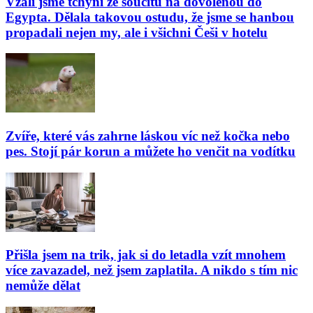
Vzali jsme tchyni ze soucitu na dovolenou do
Egypta. Dělala takovou ostudu, že jsme se hanbou
propadali nejen my, ale i všichni Češi v hotelu
Zvíře, které vás zahrne láskou víc než kočka nebo
pes. Stojí pár korun a můžete ho venčit na vodítku
Přišla jsem na trik, jak si do letadla vzít mnohem
více zavazadel, než jsem zaplatila. A nikdo s tím nic
nemůže dělat