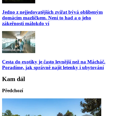
Jedno z nejjedovatějších zvířat bývá oblíbeným
domácím mazlíčkem. Není to had a o jeho
zákeřnosti málokdo ví
Cesta do exotiky je často levnější než na Mácháč.
Poradíme, jak správně najít letenky i ubytování
Kam dál
Předchozí