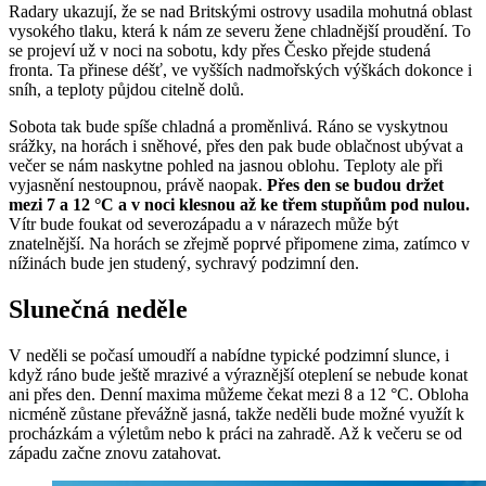
Radary ukazují, že se nad Britskými ostrovy usadila mohutná oblast
vysokého tlaku, která k nám ze severu žene chladnější proudění. To
se projeví už v noci na sobotu, kdy přes Česko přejde studená
fronta. Ta přinese déšť, ve vyšších nadmořských výškách dokonce i
sníh, a teploty půjdou citelně dolů.
Sobota tak bude spíše chladná a proměnlivá. Ráno se vyskytnou
srážky, na horách i sněhové, přes den pak bude oblačnost ubývat a
večer se nám naskytne pohled na jasnou oblohu. Teploty ale při
vyjasnění nestoupnou, právě naopak.
Přes den se budou držet
mezi 7 a 12 °C a v noci klesnou až ke třem stupňům pod nulou.
Vítr bude foukat od severozápadu a v nárazech může být
znatelnější. Na horách se zřejmě poprvé připomene zima, zatímco v
nížinách bude jen studený, sychravý podzimní den.
Slunečná neděle
V neděli se počasí umoudří a nabídne typické podzimní slunce, i
když ráno bude ještě mrazivé a výraznější oteplení se nebude konat
ani přes den. Denní maxima můžeme čekat mezi 8 a 12 °C. Obloha
nicméně zůstane převážně jasná, takže neděli bude možné využít k
procházkám a výletům nebo k práci na zahradě. Až k večeru se od
západu začne znovu zatahovat.