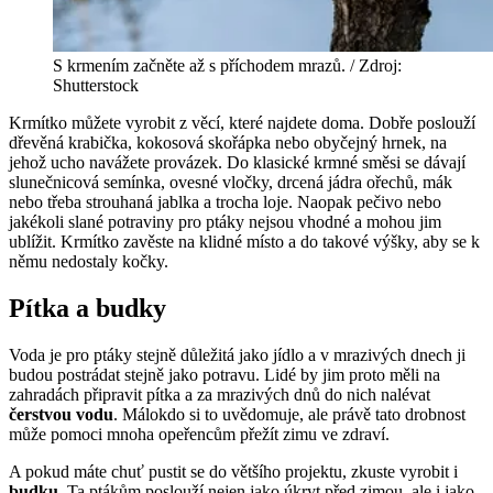
S krmením začněte až s příchodem mrazů. / Zdroj:
Shutterstock
Krmítko můžete vyrobit z věcí, které najdete doma. Dobře poslouží
dřevěná krabička, kokosová skořápka nebo obyčejný hrnek, na
jehož ucho navážete provázek. Do klasické krmné směsi se dávají
slunečnicová semínka, ovesné vločky, drcená jádra ořechů, mák
nebo třeba strouhaná jablka a trocha loje. Naopak pečivo nebo
jakékoli slané potraviny pro ptáky nejsou vhodné a mohou jim
ublížit. Krmítko zavěste na klidné místo a do takové výšky, aby se k
němu nedostaly kočky.
Pítka a budky
Voda je pro ptáky stejně důležitá jako jídlo a v mrazivých dnech ji
budou postrádat stejně jako potravu. Lidé by jim proto měli na
zahradách připravit pítka a za mrazivých dnů do nich nalévat
čerstvou vodu
. Málokdo si to uvědomuje, ale právě tato drobnost
může pomoci mnoha opeřencům přežít zimu ve zdraví.
A pokud máte chuť pustit se do většího projektu, zkuste vyrobit i
budku
. Ta ptákům poslouží nejen jako úkryt před zimou, ale i jako