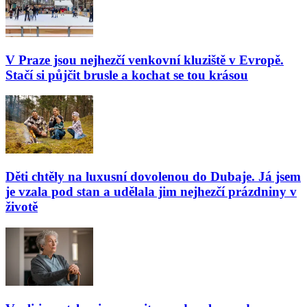
V Praze jsou nejhezčí venkovní kluziště v Evropě.
Stačí si půjčit brusle a kochat se tou krásou
Děti chtěly na luxusní dovolenou do Dubaje. Já jsem
je vzala pod stan a udělala jim nejhezčí prázdniny v
životě