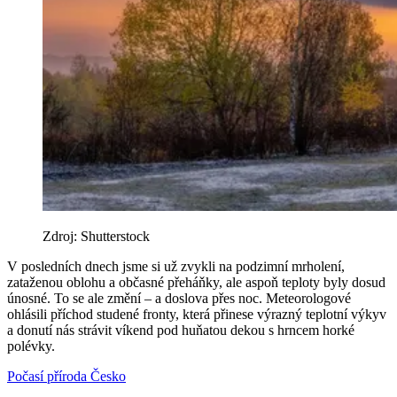
Zdroj: Shutterstock
V posledních dnech jsme si už zvykli na podzimní mrholení,
zataženou oblohu a občasné přeháňky, ale aspoň teploty byly dosud
únosné. To se ale změní – a doslova přes noc. Meteorologové
ohlásili příchod studené fronty, která přinese výrazný teplotní výkyv
a donutí nás strávit víkend pod huňatou dekou s hrncem horké
polévky.
Počasí
příroda
Česko