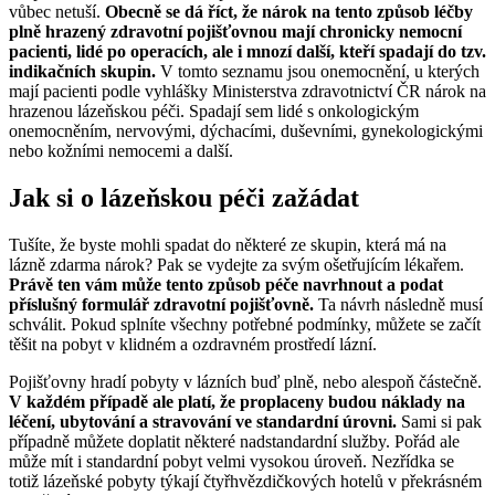
vůbec netuší.
Obecně se dá říct, že nárok na tento způsob léčby
plně hrazený zdravotní pojišťovnou mají chronicky nemocní
pacienti, lidé po operacích, ale i mnozí další, kteří spadají do tzv.
indikačních skupin.
V tomto seznamu jsou onemocnění, u kterých
mají pacienti podle vyhlášky Ministerstva zdravotnictví ČR nárok na
hrazenou lázeňskou péči. Spadají sem lidé s onkologickým
onemocněním, nervovými, dýchacími, duševními, gynekologickými
nebo kožními nemocemi a další.
Jak si o lázeňskou péči zažádat
Tušíte, že byste mohli spadat do některé ze skupin, která má na
lázně zdarma nárok? Pak se vydejte za svým ošetřujícím lékařem.
Právě ten vám může tento způsob péče navrhnout a podat
příslušný formulář zdravotní pojišťovně.
Ta návrh následně musí
schválit. Pokud splníte všechny potřebné podmínky, můžete se začít
těšit na pobyt v klidném a ozdravném prostředí lázní.
Pojišťovny hradí pobyty v lázních buď plně, nebo alespoň částečně.
V každém případě ale platí, že proplaceny budou náklady na
léčení, ubytování a stravování ve standardní úrovni.
Sami si pak
případně můžete doplatit některé nadstandardní služby. Pořád ale
může mít i standardní pobyt velmi vysokou úroveň. Nezřídka se
totiž lázeňské pobyty týkají čtyřhvězdičkových hotelů v překrásném