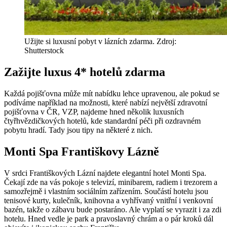
Užijte si luxusní pobyt v lázních zdarma. Zdroj:
Shutterstock
Zažijte luxus 4* hotelů zdarma
Každá pojišťovna může mít nabídku lehce upravenou, ale pokud se
podíváme například na možnosti, které nabízí největší zdravotní
pojišťovna v ČR, VZP, najdeme hned několik luxusních
čtyřhvězdičkových hotelů, kde standardní péči při ozdravném
pobytu hradí. Tady jsou tipy na některé z nich.
Monti Spa Františkovy Lázně
V srdci Františkových Lázní najdete elegantní hotel Monti Spa.
Čekají zde na vás pokoje s televizí, minibarem, radiem i trezorem a
samozřejmě i vlastním sociálním zařízením. Součástí hotelu jsou
tenisové kurty, kulečník, knihovna a vyhřívaný vnitřní i venkovní
bazén, takže o zábavu bude postaráno. Ale vyplatí se vyrazit i za zdi
hotelu. Hned vedle je park a pravoslavný chrám a o pár kroků dál