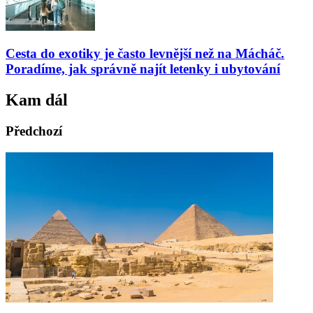
Cesta do exotiky je často levnější než na Mácháč.
Poradíme, jak správně najít letenky i ubytování
Kam dál
Předchozí