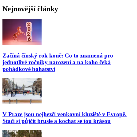
Nejnovější články
Začíná čínský rok koně: Co to znamená pro
jednotlivé ročníky narození a na koho čeká
pohádkové bohatství
V Praze jsou nejhezčí venkovní kluziště v Evropě.
Stačí si půjčit brusle a kochat se tou krásou