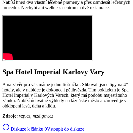
Nabízí hned dva vlastní léčebné prameny a přes osmdesát léčebných
procedur. Nechybí ani wellness centrum a dvě restaurace.
Spa Hotel Imperial Karlovy Vary
A na závěr pro vás máme jednu třešničku. Slibovali jsme tipy na 4*
hotely, ale v nabídce je dokonce i pětihvězda. Tím pokladem je Spa
Hotel Imperial v Karlových Varech, který má podobu majestátního
zámku. Nabízí úchvatné výhledy na lázeňské město a zároveň je v
obklopení lesů, ticha a klidu.
Zdroje:
vzp.cz, mzd.gov.cz
Diskuze k článku
0
Vstoupit do diskuze