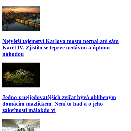
Největší tajemství Karlova mostu neznal ani sám
Karel IV. Zjistilo se teprve nedávno a úplnou
náhodou
Jedno z nejjedovatějších zvířat bývá oblíbeným
domácím mazlíčkem. Není to had a o jeho
zákeřnosti málokdo ví