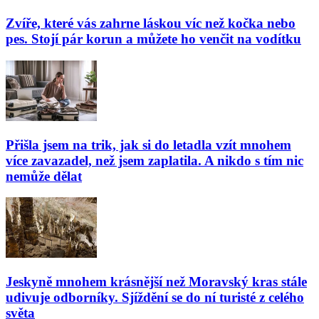
Zvíře, které vás zahrne láskou víc než kočka nebo
pes. Stojí pár korun a můžete ho venčit na vodítku
Přišla jsem na trik, jak si do letadla vzít mnohem
více zavazadel, než jsem zaplatila. A nikdo s tím nic
nemůže dělat
Jeskyně mnohem krásnější než Moravský kras stále
udivuje odborníky. Sjíždění se do ní turisté z celého
světa