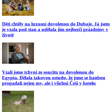
Děti chtěly na luxusní dovolenou do Dubaje. Já jsem
je vzala pod stan a udělala jim nejhezčí prázdniny v
životě
Vzali jsme tchyni ze soucitu na dovolenou do
Egypta. Dělala takovou ostudu, že jsme se hanbou
propadali nejen my, ale i všichni Češi v hotelu