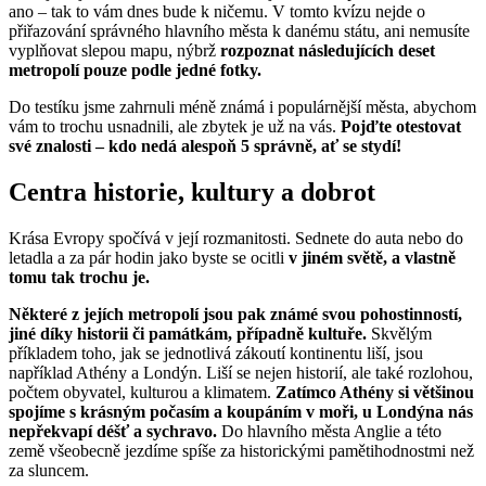
ano – tak to vám dnes bude k ničemu. V tomto kvízu nejde o
přiřazování správného hlavního města k danému státu, ani nemusíte
vyplňovat slepou mapu, nýbrž
rozpoznat následujících deset
metropolí pouze podle jedné fotky.
Do testíku jsme zahrnuli méně známá i populárnější města, abychom
vám to trochu usnadnili, ale zbytek je už na vás.
Pojďte otestovat
své znalosti – kdo nedá alespoň 5 správně, ať se stydí!
Centra historie, kultury a dobrot
Krása Evropy spočívá v její rozmanitosti. Sednete do auta nebo do
letadla a za pár hodin jako byste se ocitli
v jiném světě, a vlastně
tomu tak trochu je.
Některé z jejích metropolí jsou pak známé svou pohostinností,
jiné díky historii či památkám, případně kultuře.
Skvělým
příkladem toho, jak se jednotlivá zákoutí kontinentu liší, jsou
například Athény a Londýn. Liší se nejen historií, ale také rozlohou,
počtem obyvatel, kulturou a klimatem.
Zatímco Athény si většinou
spojíme s krásným počasím a koupáním v moři, u Londýna nás
nepřekvapí déšť a sychravo.
Do hlavního města Anglie a této
země všeobecně jezdíme spíše za historickými pamětihodnostmi než
za sluncem.