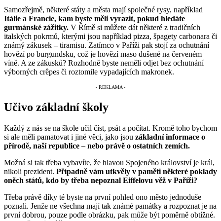
Samozřejmě, některé státy a města mají společné rysy, například
Itálie a Francie, kam byste měli vyrazit, pokud hledáte
gurmánské zážitky.
V Římě si můžete dát některé z tradičních
italských pokrmů, kterými jsou například pizza, špagety carbonara či
známý zákusek – tiramisu. Zatímco v Paříži pak stojí za ochutnání
hovězí po burgundsku, což je hovězí maso dušené na červeném
víně. A ze zákusků? Rozhodně byste neměli odjet bez ochutnání
výborných crêpes či roztomile vypadajících makronek.
Učivo základní školy
Každý z nás se na škole učil číst, psát a počítat. Kromě toho bychom
si ale měli pamatovat i jiné věci, jako jsou
základní informace o
přírodě, naší republice – nebo právě o ostatních zemích.
Možná si tak třeba vybavíte, že hlavou Spojeného království je král,
nikoli prezident.
Případně vám utkvěly v paměti některé poklady
oněch států, kdo by třeba nepoznal Eiffelovu věž v Paříži?
Třeba právě díky té byste na první pohled ono město jednoduše
poznali. Jenže ne všechna mají tak známé památky a rozpoznat je na
první dobrou, pouze podle obrázku, pak může být poměrně obtížné.