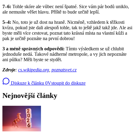
7–6:
Tohle skóre ale vůbec není špatné. Sice vám pár bodů uniklo,
ale nemusíte věšet hlavu. Příště to bude určitě lepší.
5–4:
No, toto je už dost na hraně. Nicméně, vzhledem k těžkosti
kvízu, pokud jste dali alespoň tohle, tak to ještě jakž takž jde. Ale asi
byste měli více cestovat, poznat tato krásná místa na vlastní kůži a
pak je určitě poznáte na první dobrou!
3 a méně správných odpovědí:
Tímto výsledkem se už chlubit
jednoduše nedá. Takové nádherné metropole, a vy jich nepoznáte
ani půlku? Měli byste se stydět.
Zdroje
:
cs.wikipedia.org
,
poznatsvet.cz
Diskuze k článku
0
Vstoupit do diskuze
Nejnovější články