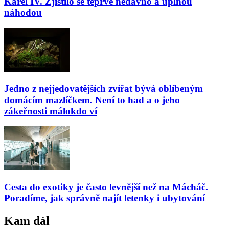
Karel IV. Zjistilo se teprve nedávno a úplnou
náhodou
Jedno z nejjedovatějších zvířat bývá oblíbeným
domácím mazlíčkem. Není to had a o jeho
zákeřnosti málokdo ví
Cesta do exotiky je často levnější než na Mácháč.
Poradíme, jak správně najít letenky i ubytování
Kam dál