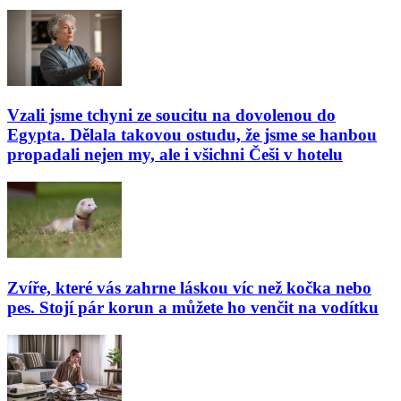
Vzali jsme tchyni ze soucitu na dovolenou do
Egypta. Dělala takovou ostudu, že jsme se hanbou
propadali nejen my, ale i všichni Češi v hotelu
Zvíře, které vás zahrne láskou víc než kočka nebo
pes. Stojí pár korun a můžete ho venčit na vodítku