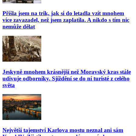
Přišla jsem na trik, jak si do letadla vzít mnohem
více zavazadel, než jsem zaplatila. A nikdo s tím nic
nemůže dělat
Jeskyně mnohem krásnější než Moravský kras stále
udivuje odborníky. Sjíždění se do ní turisté z celého
světa
Největší tajemství Karlova mostu neznal ani sám