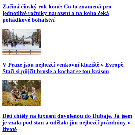
Začíná čínský rok koně: Co to znamená pro
jednotlivé ročníky narození a na koho čeká
pohádkové bohatství
V Praze jsou nejhezčí venkovní kluziště v Evropě.
Stačí si půjčit brusle a kochat se tou krásou
Děti chtěly na luxusní dovolenou do Dubaje. Já jsem
je vzala pod stan a udělala jim nejhezčí prázdniny v
životě