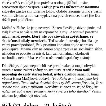
chce ven? A co když je to právě ta osoba, jejíž fotku máte
schovanou úplně vespod?
Září je pro vás měsícem absolutního
citového zúčtování.
Energie tohoto období rezonuje přímo s vaším
vodním živlem a nutí vás vyplavit na povrch emoce, které jste léta
drželi pod pokličkou.
Možná si říkáte, že je to nesmysl. Že ten člověk je dávno jinde, má
svůj život a na vás si ani nevzpomene. Omyl. Andělské poselství
mluví jasně:
pouto, které jste považovali za zpřetrhané, ve
skutečnosti nikdy nezmizelo.
Teď se ale obnovuje jeho síla a je
velmi pravděpodobné, že k prvnímu kontaktu dojde naprosto
překvapivě. Možná vám najednou přijde zpráva na sociálních sítích,
náhodou se potkáte na místě, kam za normálních okolností
nechodíte, nebo třeba se vám o něm zmíní společný známý.
Důležité je, abyste nepodlehli své první reakci, a tou je obvykle
strach a touha zalézt zpátky do své ulity.
Andělé vám totiž
neposílají do cesty starou bolest, nýbrž druhou šanci.
K tomu
vědma Hana Matějková dodává:
"Pro Raka je minulost jako živý
organismus. Tento měsíc dostává šanci vyléčit starou jizvu tím, že se
dotkne toho, kdo ji způsobil. Nevrátíte se hned do stejné řeky, ale
naleznete úplně nový pramen, který vyvěrá z toho starého."
Vaším
úkolem je jediné: být otevření.
Býk (21. dubna – 21. května)