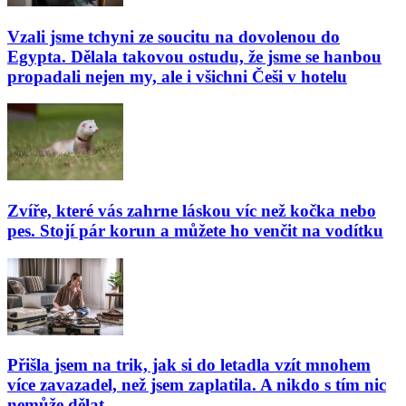
Vzali jsme tchyni ze soucitu na dovolenou do
Egypta. Dělala takovou ostudu, že jsme se hanbou
propadali nejen my, ale i všichni Češi v hotelu
Zvíře, které vás zahrne láskou víc než kočka nebo
pes. Stojí pár korun a můžete ho venčit na vodítku
Přišla jsem na trik, jak si do letadla vzít mnohem
více zavazadel, než jsem zaplatila. A nikdo s tím nic
nemůže dělat