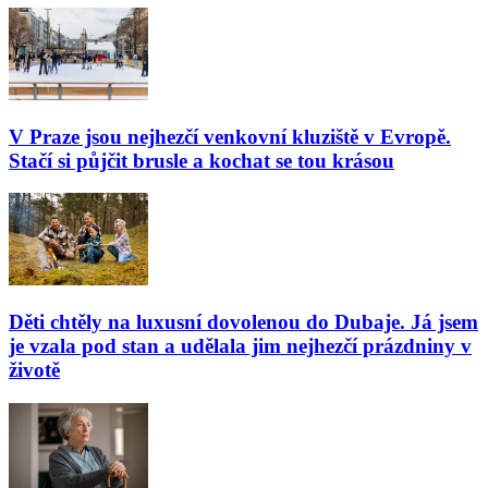
V Praze jsou nejhezčí venkovní kluziště v Evropě.
Stačí si půjčit brusle a kochat se tou krásou
Děti chtěly na luxusní dovolenou do Dubaje. Já jsem
je vzala pod stan a udělala jim nejhezčí prázdniny v
životě