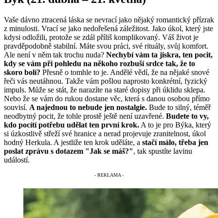
Vaše dávno ztracená láska se nevrací jako nějaký romantický přízrak
z minulosti. Vrací se jako nedořešená záležitost. Jako úkol, který jste
kdysi odložili, protože se zdál příliš komplikovaný. Váš život je
pravděpodobně stabilní. Máte svou práci, své rituály, svůj komfort.
Ale není v něm tak trochu nuda?
Nechybí vám ta jiskra, ten pocit,
kdy se vám při pohledu na někoho rozbuší srdce tak, že to
skoro bolí?
Přesně o tomhle to je. Andělé vědí, že na nějaké snové
řeči vás neutáhnou. Takže vám pošlou naprosto konkrétní, fyzický
impuls. Může se stát, že narazíte na staré dopisy při úklidu sklepa.
Nebo že se vám do rukou dostane věc, která s danou osobou přímo
souvisí.
A najednou to nebude jen nostalgie.
Bude to silný, téměř
neodbytný pocit, že tohle prostě ještě není uzavřené.
Budete to vy,
kdo pocítí potřebu udělat ten první krok.
A to je pro Býka, který
si úzkostlivě střeží své hranice a nerad projevuje zranitelnost, úkol
hodný Herkula. A jestliže ten krok uděláte, a
stačí málo, třeba jen
poslat zprávu s dotazem "Jak se máš?"
, tak spustíte lavinu
událostí.