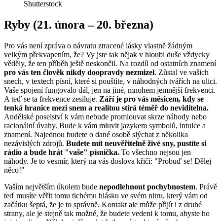
Shutterstock
Ryby (21. února – 20. března)
Pro vás není zpráva o návratu ztracené lásky vlastně žádným
velkým překvapením, že? Vy jste tak nějak v hloubi duše vždycky
věděly, že ten příběh ještě neskončil. Na rozdíl od ostatních znamení
pro vás ten člověk nikdy doopravdy nezmizel
. Zůstal ve vašich
snech, v textech písní, které si pouštíte, v náhodných tvářích na ulici.
Vaše spojení fungovalo dál, jen na jiné, mnohem jemnější frekvenci.
A teď se ta frekvence zesiluje.
Září je pro vás měsícem, kdy se
tenká hranice mezi snem a realitou stírá téměř do neviditelna.
Andělské poselství k vám nebude promlouvat skrze náhody nebo
racionální úvahy. Bude k vám mluvit jazykem symbolů, intuice a
znamení. Najednou budete o dané osobě slýchat z několika
nezávislých zdrojů.
Budete mít neuvěřitelně živé sny, pustíte si
rádio a bude hrát "vaše" písnička.
To všechno nejsou jen
náhody. Je to vesmír, který na vás doslova křičí: "Probuď se! Dělej
něco!"
Vaším největším úkolem bude
nepodlehnout pochybnostem
. Právě
teď musíte věřit tomu tichému hlásku ve svém nitru, který vám od
začátku šeptá, že je to správně. Kontakt ale může přijít i z druhé
strany, ale je stejně tak možné, že budete vedeni k tomu, abyste ho