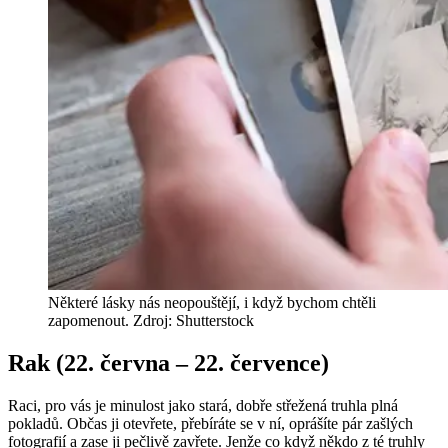
Některé lásky nás neopouštějí, i když bychom chtěli
zapomenout. Zdroj: Shutterstock
Rak (22. června – 22. července)
Raci, pro vás je minulost jako stará, dobře střežená truhla plná
pokladů. Občas ji otevřete, přebíráte se v ní, oprášíte pár zašlých
fotografií a zase ji pečlivě zavřete. Jenže co když někdo z té truhly