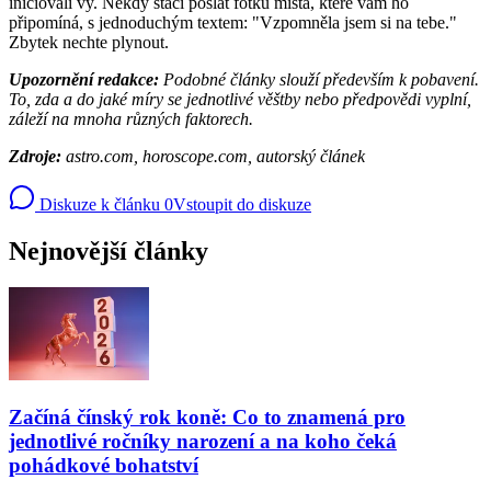
iniciovali vy. Někdy stačí poslat fotku místa, které vám ho
připomíná, s jednoduchým textem: "Vzpomněla jsem si na tebe."
Zbytek nechte plynout.
Upozornění redakce:
Podobné články slouží především k pobavení.
To, zda a do jaké míry se jednotlivé věštby nebo předpovědi vyplní,
záleží na mnoha různých faktorech.
Zdroje:
astro.com, horoscope.com, autorský článek
Diskuze k článku
0
Vstoupit do diskuze
Nejnovější články
Začíná čínský rok koně: Co to znamená pro
jednotlivé ročníky narození a na koho čeká
pohádkové bohatství