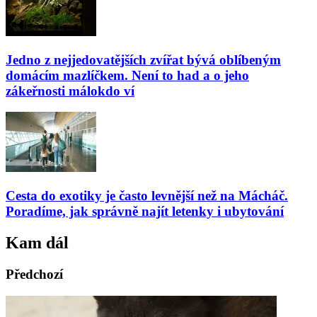
Jedno z nejjedovatějších zvířat bývá oblíbeným
domácím mazlíčkem. Není to had a o jeho
zákeřnosti málokdo ví
Cesta do exotiky je často levnější než na Mácháč.
Poradíme, jak správně najít letenky i ubytování
Kam dál
Předchozí