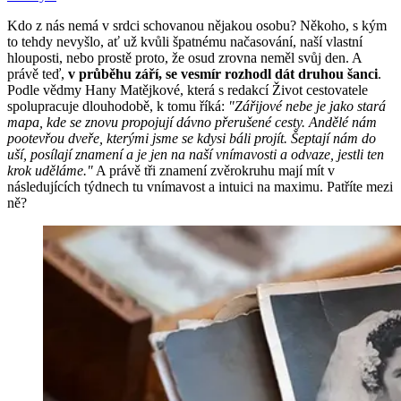
Kdo z nás nemá v srdci schovanou nějakou osobu? Někoho, s kým
to tehdy nevyšlo, ať už kvůli špatnému načasování, naší vlastní
hlouposti, nebo prostě proto, že osud zrovna neměl svůj den. A
právě teď,
v průběhu září, se vesmír rozhodl dát druhou šanci
.
Podle vědmy Hany Matějkové, která s redakcí Život cestovatele
spolupracuje dlouhodobě, k tomu říká:
"Zářijové nebe je jako stará
mapa, kde se znovu propojují dávno přerušené cesty. Andělé nám
pootevřou dveře, kterými jsme se kdysi báli projít. Šeptají nám do
uší, posílají znamení a je jen na naší vnímavosti a odvaze, jestli ten
krok uděláme."
A právě tři znamení zvěrokruhu mají mít v
následujících týdnech tu vnímavost a intuici na maximu. Patříte mezi
ně?