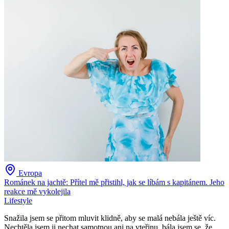
Evropa
Románek na jachtě: Přítel mě přistihl, jak se líbám s kapitánem. Jeho
reakce mě vykolejila
Lifestyle
Snažila jsem se přitom mluvit klidně, aby se malá nebála ještě víc.
Nechtěla jsem ji nechat samotnou ani na vteřinu, bála jsem se, že