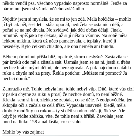
někdo venčil psa, všechno vypadalo naprosto normálně. Jenže za
pár minut jsem si všimla něčeho zvláštního.
Nejdřív jsem si myslela, že se mi to jen zdá. Malá holčička – mohlo
jí být tak pět, šest let – stála opodál, nedržela se ostatních dětí, a
pořád se na mě dívala. Ne zvídavě, jak děti občas dělají. Jinak.
Smutně. Spíš jako by čekala, až si jí někdo všimne. Na sobě měla
lehkou mikinu, která už něco pamatovala, a tepláky, které jí
neseděly. Bylo celkem chladno, ale ona neměla ani bundu.
Během pár minut přišla blíž, opatrně, skoro neslyšně. Zastavila se
pár kroků ode mě a zůstala stát. Usmála jsem se na ni, jestli si třeba
nechce hrát s mými dětmi, ale nereagovala. A pak najednou natáhla
ruku a chytla mě za prsty. Řekla potichu: „Můžete mi pomoct? Já
nechci domů.“
Zamrazilo mě. Tohle nebyla hra, tohle nebyl vtip. Dítě, které vás cizí
v parku chytne za ruku a prosí, že nechce domů, to není běžné.
Klekla jsem si k ní, zlehka se zeptala, co se děje. Neodpověděla, jen
sklopila oči a začala se celá třást. Vypadala unaveně, bledě, měla
drobné modřiny na rukou – ty si děti snadno udělají, říká se. Ale
když je vidíte zblízka, víte, že tohle není z hřiště. Zavolala jsem
hned na linku 158 a nahlásila, co se stalo.
Mohlo by vás zajímat