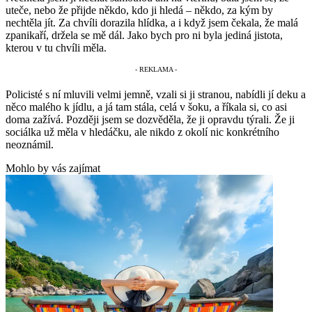
uteče, nebo že přijde někdo, kdo ji hledá – někdo, za kým by
nechtěla jít. Za chvíli dorazila hlídka, a i když jsem čekala, že malá
zpanikaří, držela se mě dál. Jako bych pro ni byla jediná jistota,
kterou v tu chvíli měla.
Policisté s ní mluvili velmi jemně, vzali si ji stranou, nabídli jí deku a
něco malého k jídlu, a já tam stála, celá v šoku, a říkala si, co asi
doma zažívá. Později jsem se dozvěděla, že ji opravdu týrali. Že ji
sociálka už měla v hledáčku, ale nikdo z okolí nic konkrétního
neoznámil.
Mohlo by vás zajímat