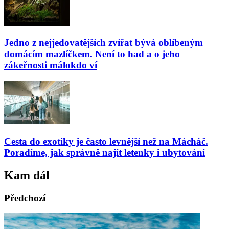
Jedno z nejjedovatějších zvířat bývá oblíbeným
domácím mazlíčkem. Není to had a o jeho
zákeřnosti málokdo ví
Cesta do exotiky je často levnější než na Mácháč.
Poradíme, jak správně najít letenky i ubytování
Kam dál
Předchozí