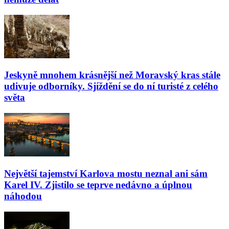
Jeskyně mnohem krásnější než Moravský kras stále
udivuje odborníky. Sjíždění se do ní turisté z celého
světa
Největší tajemství Karlova mostu neznal ani sám
Karel IV. Zjistilo se teprve nedávno a úplnou
náhodou