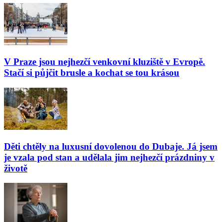
V Praze jsou nejhezčí venkovní kluziště v Evropě.
Stačí si půjčit brusle a kochat se tou krásou
Děti chtěly na luxusní dovolenou do Dubaje. Já jsem
je vzala pod stan a udělala jim nejhezčí prázdniny v
životě