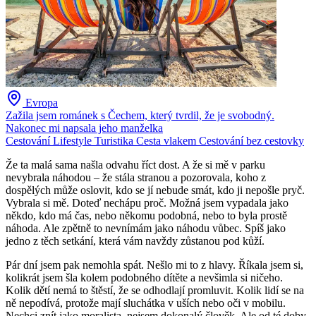
Evropa
Zažila jsem románek s Čechem, který tvrdil, že je svobodný.
Nakonec mi napsala jeho manželka
Cestování
Lifestyle
Turistika
Cesta vlakem
Cestování bez cestovky
Že ta malá sama našla odvahu říct dost. A že si mě v parku
nevybrala náhodou – že stála stranou a pozorovala, koho z
dospělých může oslovit, kdo se jí nebude smát, kdo ji nepošle pryč.
Vybrala si mě. Doteď nechápu proč. Možná jsem vypadala jako
někdo, kdo má čas, nebo někomu podobná, nebo to byla prostě
náhoda. Ale zpětně to nevnímám jako náhodu vůbec. Spíš jako
jedno z těch setkání, která vám navždy zůstanou pod kůží.
Pár dní jsem pak nemohla spát. Nešlo mi to z hlavy. Říkala jsem si,
kolikrát jsem šla kolem podobného dítěte a nevšimla si ničeho.
Kolik dětí nemá to štěstí, že se odhodlají promluvit. Kolik lidí se na
ně nepodívá, protože mají sluchátka v uších nebo oči v mobilu.
Nechci znít jako moralista, nejsem dokonalý člověk. Ale od té doby