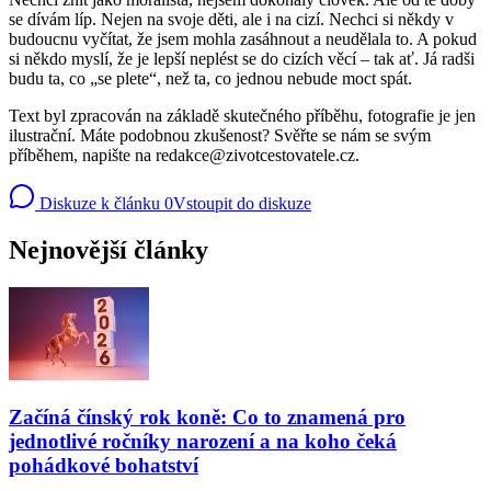
se dívám líp. Nejen na svoje děti, ale i na cizí. Nechci si někdy v
budoucnu vyčítat, že jsem mohla zasáhnout a neudělala to. A pokud
si někdo myslí, že je lepší neplést se do cizích věcí – tak ať. Já radši
budu ta, co „se plete“, než ta, co jednou nebude moct spát.
Text byl zpracován na základě skutečného příběhu, fotografie je jen
ilustrační. Máte podobnou zkušenost? Svěřte se nám se svým
příběhem, napište na
redakce@zivotcestovatele.cz
.
Diskuze k článku
0
Vstoupit do diskuze
Nejnovější články
Začíná čínský rok koně: Co to znamená pro
jednotlivé ročníky narození a na koho čeká
pohádkové bohatství