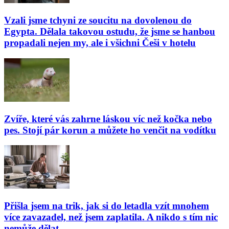
Vzali jsme tchyni ze soucitu na dovolenou do
Egypta. Dělala takovou ostudu, že jsme se hanbou
propadali nejen my, ale i všichni Češi v hotelu
Zvíře, které vás zahrne láskou víc než kočka nebo
pes. Stojí pár korun a můžete ho venčit na vodítku
Přišla jsem na trik, jak si do letadla vzít mnohem
více zavazadel, než jsem zaplatila. A nikdo s tím nic
nemůže dělat