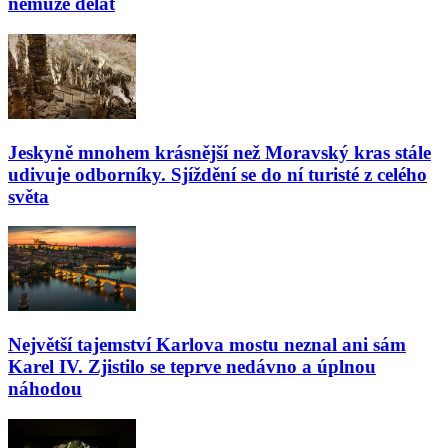
nemůže dělat
Jeskyně mnohem krásnější než Moravský kras stále
udivuje odborníky. Sjíždění se do ní turisté z celého
světa
Největší tajemství Karlova mostu neznal ani sám
Karel IV. Zjistilo se teprve nedávno a úplnou
náhodou