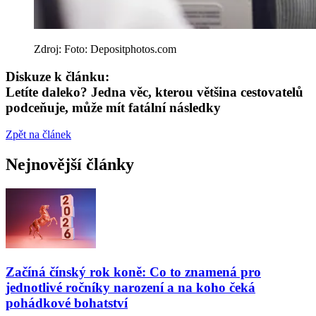
Zdroj: Foto: Depositphotos.com
Diskuze k článku:
Letíte daleko? Jedna věc, kterou většina cestovatelů
podceňuje, může mít fatální následky
Zpět na článek
Nejnovější články
Začíná čínský rok koně: Co to znamená pro
jednotlivé ročníky narození a na koho čeká
pohádkové bohatství