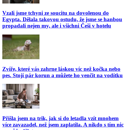
Vzali jsme tchyni ze soucitu na dovolenou do
Egypta. Dělala takovou ostudu, že jsme se hanbou
propadali nejen my, ale i všichni Češi v hotelu
Zvíře, které vás zahrne láskou víc než kočka nebo
pes. Stojí pár korun a můžete ho venčit na vodítku
Přišla jsem na trik, jak si do letadla vzít mnohem
více zavazadel, než jsem zaplatila. A nikdo s tím nic