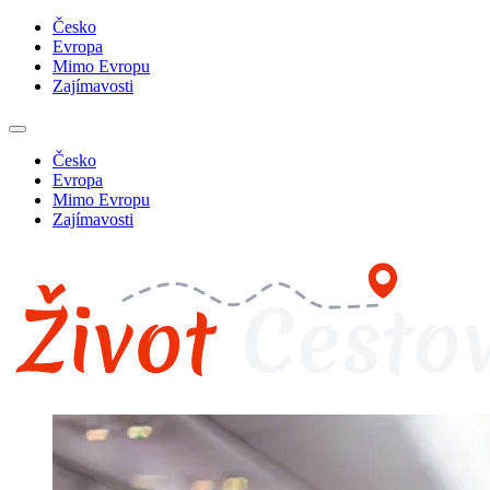
Česko
Evropa
Mimo Evropu
Zajímavosti
Česko
Evropa
Mimo Evropu
Zajímavosti