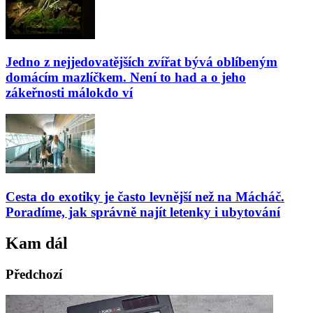
Jedno z nejjedovatějších zvířat bývá oblíbeným
domácím mazlíčkem. Není to had a o jeho
zákeřnosti málokdo ví
Cesta do exotiky je často levnější než na Mácháč.
Poradíme, jak správně najít letenky i ubytování
Kam dál
Předchozí