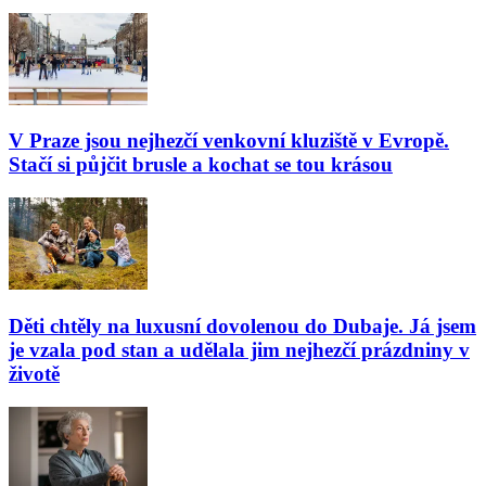
V Praze jsou nejhezčí venkovní kluziště v Evropě.
Stačí si půjčit brusle a kochat se tou krásou
Děti chtěly na luxusní dovolenou do Dubaje. Já jsem
je vzala pod stan a udělala jim nejhezčí prázdniny v
životě