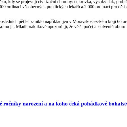
ěku, kdy se projevují civilizační choroby: cukrovka, vysoký tlak, prob
0 ordinací všeobecných praktických lékařů a 2 000 ordinací pro děti a 
osledních pět let zaniklo například jen v Moravskoslezském kraji 66 o
komu jít. Mladí praktikové upozorňují, že větší počet absolventů oboru 
vé ročníky narození a na koho čeká pohádkové bohatst