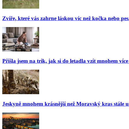
Zvíře, které vás zahrne láskou víc než kočka nebo pes
Přišla jsem na trik, jak si do letadla vzít mnohem více
Jeskyně mnohem krásnější než Moravský kras stále udiv