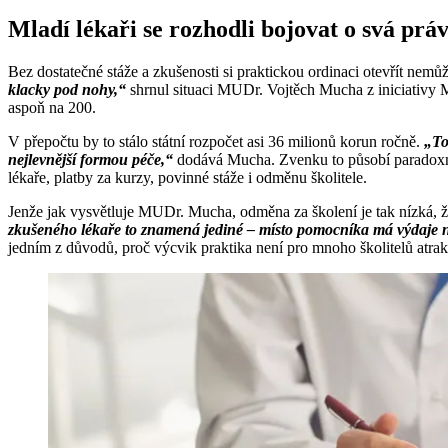
Mladí lékaři se rozhodli bojovat o svá prá
Bez dostatečné stáže a zkušenosti si praktickou ordinaci otevřít nemů
klacky pod nohy,“
shrnul situaci MUDr. Vojtěch Mucha z iniciativy Ml
aspoň na 200.
V přepočtu by to stálo státní rozpočet asi 36 milionů korun ročně.
„To
nejlevnější formou péče,“
dodává Mucha. Zvenku to působí paradoxně: 
lékaře, platby za kurzy, povinné stáže i odměnu školitele.
Jenže jak vysvětluje MUDr. Mucha, odměna za školení je tak nízká, že 
zkušeného lékaře to znamená jediné – místo pomocníka má výdaje nav
jedním z důvodů, proč výcvik praktika není pro mnoho školitelů atrak