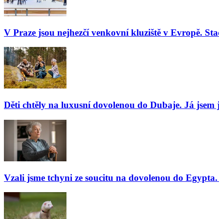
V Praze jsou nejhezčí venkovní kluziště v Evropě. Stač
Děti chtěly na luxusní dovolenou do Dubaje. Já jsem j
Vzali jsme tchyni ze soucitu na dovolenou do Egypta. 