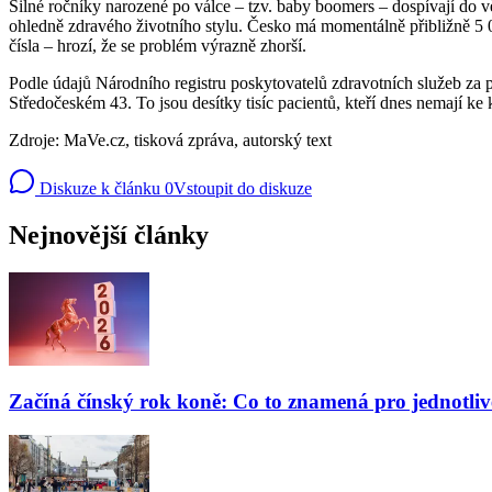
Silné ročníky narozené po válce – tzv. baby boomers – dospívají do v
ohledně zdravého životního stylu. Česko má momentálně přibližně 5 00
čísla – hrozí, že se problém výrazně zhorší.
Podle údajů Národního registru poskytovatelů zdravotních služeb za p
Středočeském 43. To jsou desítky tisíc pacientů, kteří dnes nemají ke 
Zdroje: MaVe.cz, tisková zpráva, autorský text
Diskuze k článku
0
Vstoupit do diskuze
Nejnovější články
Začíná čínský rok koně: Co to znamená pro jednotli