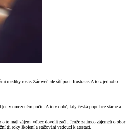
i mediky roste. Zároveň ale sílí pocit frustrace. A to z jednoho
dál jen v omezeném počtu. A to v době, kdy česká populace stárne a
o to mají zájem, vůbec dovolit začít. Jenže zatímco zájemců o obor
í tři roky školení a stážování vedoucí k atestaci.