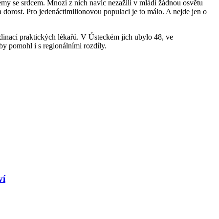
lémy se srdcem. Mnozí z nich navíc nezažili v mládí žádnou osvětu
dorost. Pro jedenáctimilionovou populaci je to málo. A nejde jen o
rdinací praktických lékařů. V Ústeckém jich ubylo 48, ve
by pomohl i s regionálními rozdíly.
ví