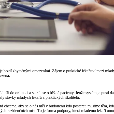
je brzdí zbytečnými omezeními. Zájem o praktické lékařství mezi mladým
mezená.
di šli do ordinací a starali se o běžné pacienty. Jenže systém je pustí 
ely stovky mladých lékařů a praktických školitelů.
ud chceme, aby se o nás měl v budoucnu kdo postarat, musíme těm, kdo 
ných rezidenčních míst. To je forma podpory, která mladému lékaři umožn