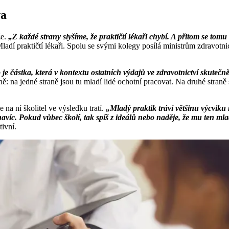
va
že.
„Z každé strany slyšíme, že praktičtí lékaři chybí. A přitom se tom
adí praktičtí lékaři. Spolu se svými kolegy posílá ministrům zdravotnic
 je částka, která v kontextu ostatních výdajů ve zdravotnictví skutečn
na jedné straně jsou tu mladí lidé ochotní pracovat. Na druhé straně 
na ní školitel ve výsledku tratí.
„Mladý praktik tráví většinu výcviku
íc. Pokud vůbec školí, tak spíš z ideálů nebo naděje, že mu ten mla
tivní.