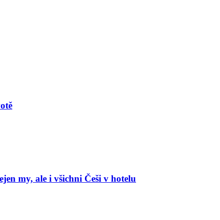
votě
en my, ale i všichni Češi v hotelu