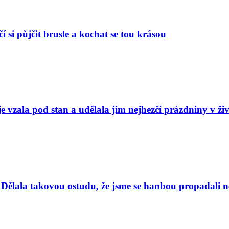
í si půjčit brusle a kochat se tou krásou
e vzala pod stan a udělala jim nejhezčí prázdniny v ži
Dělala takovou ostudu, že jsme se hanbou propadali nej