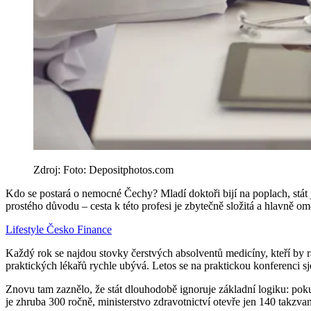
Zdroj: Foto: Depositphotos.com
Kdo se postará o nemocné Čechy? Mladí doktoři bijí na poplach, stát 
prostého důvodu – cesta k této profesi je zbytečně složitá a hlavně o
Lifestyle
Česko
Finance
Každý rok se najdou stovky čerstvých absolventů medicíny, kteří by rá
praktických lékařů rychle ubývá. Letos se na praktickou konferenci sj
Znovu tam zaznělo, že stát dlouhodobě ignoruje základní logiku: pok
je zhruba 300 ročně, ministerstvo zdravotnictví otevře jen 140 takzva