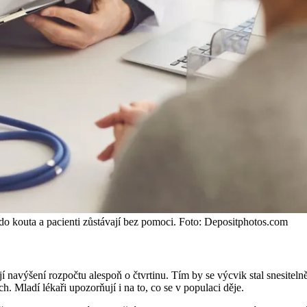
 do kouta a pacienti zůstávají bez pomoci. Foto: Depositphotos.com
výšení rozpočtu alespoň o čtvrtinu. Tím by se výcvik stal snesitelnější 
ch. Mladí lékaři upozorňují i na to, co se v populaci děje.