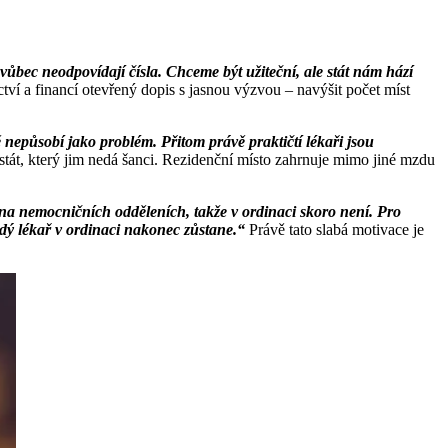
u vůbec neodpovídají čísla. Chceme být užiteční, ale stát nám hází
tví a financí otevřený dopis s jasnou výzvou – navýšit počet míst
ě nepůsobí jako problém. Přitom právě praktičtí lékaři jsou
stát, který jim nedá šanci. Rezidenční místo zahrnuje mimo jiné mzdu
 na nemocničních odděleních, takže v ordinaci skoro není. Pro
dý lékař v ordinaci nakonec zůstane.“
Právě tato slabá motivace je