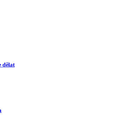
 dělat
a