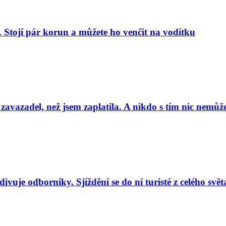
. Stojí pár korun a můžete ho venčit na vodítku
 zavazadel, než jsem zaplatila. A nikdo s tím nic nemůže
uje odborníky. Sjíždění se do ní turisté z celého svět