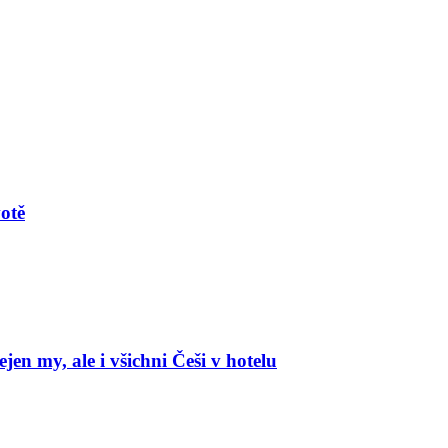
votě
en my, ale i všichni Češi v hotelu