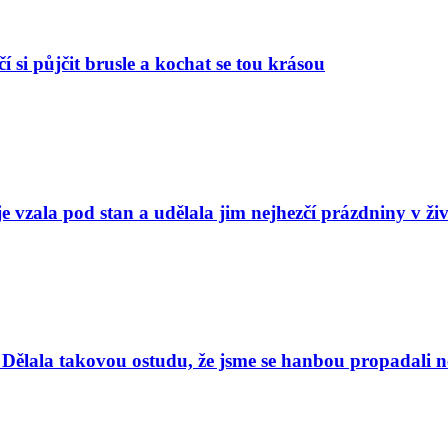
í si půjčit brusle a kochat se tou krásou
e vzala pod stan a udělala jim nejhezčí prázdniny v ži
Dělala takovou ostudu, že jsme se hanbou propadali nej