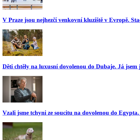
V Praze jsou nejhezčí venkovní kluziště v Evropě. Stač
Děti chtěly na luxusní dovolenou do Dubaje. Já jsem j
Vzali jsme tchyni ze soucitu na dovolenou do Egypta. 