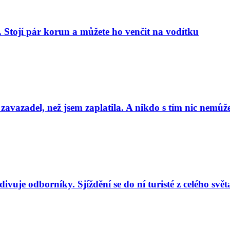
. Stojí pár korun a můžete ho venčit na vodítku
 zavazadel, než jsem zaplatila. A nikdo s tím nic nemůže
uje odborníky. Sjíždění se do ní turisté z celého svět