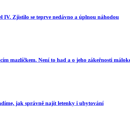
l IV. Zjistilo se teprve nedávno a úplnou náhodou
cím mazlíčkem. Není to had a o jeho zákeřnosti málok
adíme, jak správně najít letenky i ubytování