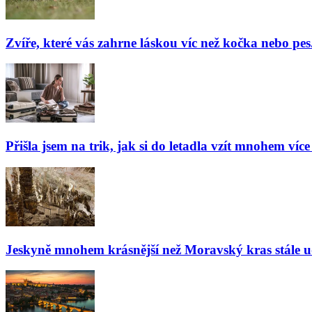
Zvíře, které vás zahrne láskou víc než kočka nebo pes
Přišla jsem na trik, jak si do letadla vzít mnohem více
Jeskyně mnohem krásnější než Moravský kras stále udiv