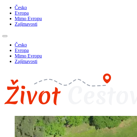
Česko
Evropa
Mimo Evropu
Zajímavosti
Česko
Evropa
Mimo Evropu
Zajímavosti