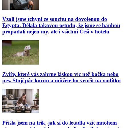
Vzali jsme tchyni ze soucitu na dovolenou do
Egypta. Dělala takovou ostudu, že jsme se hanbou
propadali nejen my, ale i všichni Češi v hotelu
Zvíře, které vás zahrne láskou víc než kočka nebo
pes. Stojí pár korun a můžete ho venčit na vodítku
Přišla jsem na trik, jak si do letadla vzít mnohem