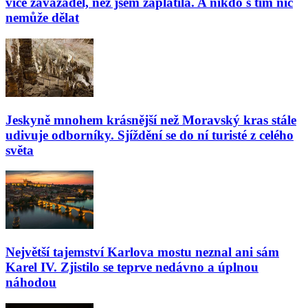
více zavazadel, než jsem zaplatila. A nikdo s tím nic
nemůže dělat
Jeskyně mnohem krásnější než Moravský kras stále
udivuje odborníky. Sjíždění se do ní turisté z celého
světa
Největší tajemství Karlova mostu neznal ani sám
Karel IV. Zjistilo se teprve nedávno a úplnou
náhodou