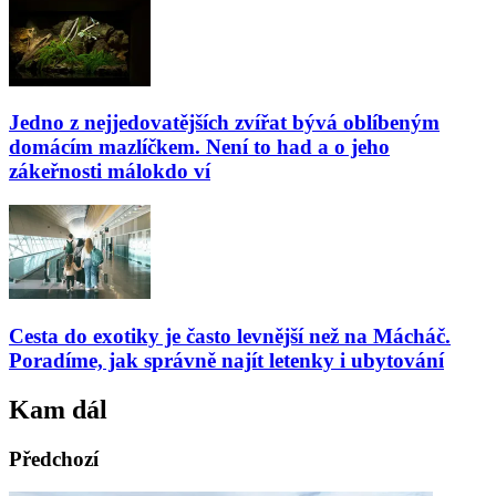
Jedno z nejjedovatějších zvířat bývá oblíbeným
domácím mazlíčkem. Není to had a o jeho
zákeřnosti málokdo ví
Cesta do exotiky je často levnější než na Mácháč.
Poradíme, jak správně najít letenky i ubytování
Kam dál
Předchozí