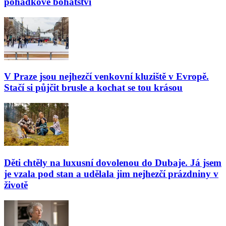
pohádkové bohatství
V Praze jsou nejhezčí venkovní kluziště v Evropě.
Stačí si půjčit brusle a kochat se tou krásou
Děti chtěly na luxusní dovolenou do Dubaje. Já jsem
je vzala pod stan a udělala jim nejhezčí prázdniny v
životě