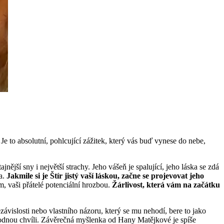
e to absolutní, pohlcující zážitek, který vás buď vynese do nebe,
nější sny i největší strachy. Jeho vášeň je spalující, jeho láska se zdá
ba.
Jakmile si je Štír jistý vaší láskou, začne se projevovat jeho
em, vaši přátelé potenciální hrozbou.
Žárlivost, která vám na začátku
ávislosti nebo vlastního názoru, který se mu nehodí, bere to jako
vhodnou chvíli. Závěrečná myšlenka od Hany Matějkové je spíše