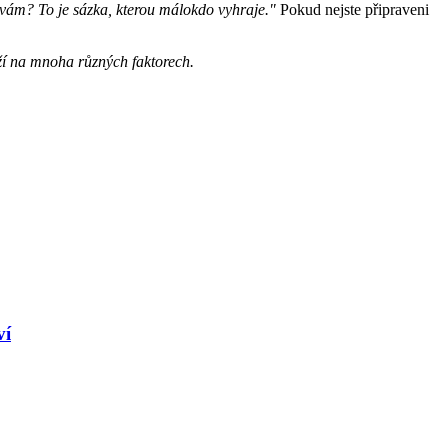
i vám? To je sázka, kterou málokdo vyhraje."
Pokud nejste připraveni
ží na mnoha různých faktorech.
ví