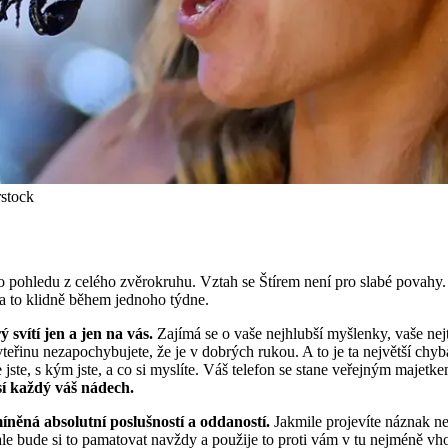
rstock
o pohledu z celého zvěrokruhu. Vztah se Štírem není pro slabé povahy. J
 a to klidně během jednoho týdne.
ý svítí jen a jen na vás.
Zajímá se o vaše nejhlubší myšlenky, vaše nejtaj
eřinu nezapochybujete, že je v dobrých rukou. A to je ta největší chy
 jste, s kým jste, a co si myslíte. Váš telefon se stane veřejným majetk
sí každý váš nádech.
íněná absolutní poslušností a oddaností.
Jakmile projevíte náznak nez
ale bude si to pamatovat navždy a použije to proti vám v tu nejméně 