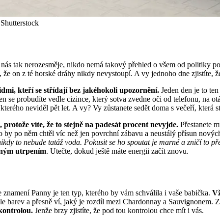
 Shutterstock
nás tak nerozesměje, nikdo nemá takový přehled o všem od politiky po
e, že on z té horské dráhy nikdy nevystoupí. A vy jednoho dne zjistíte,
dmi, kteří se střídají bez jakéhokoli upozornění.
Jeden den je to ten
n se probudíte vedle cizince, který sotva zvedne oči od telefonu, na 
terého neviděl pět let. A vy? Vy zůstanete sedět doma s večeří, která 
t, protože víte, že to stejně na padesát procent nevyjde.
Přestanete mu
do by po něm chtěl víc než jen povrchní zábavu a neustálý přísun nov
e nikdy to nebude tatáž voda. Pokusit se ho spoutat je marné a zničí to p
čným utrpením
. Utečte, dokud ještě máte energii začít znovu.
 znamení Panny je ten typ, kterého by vám schválila i vaše babička.
Vž
e barev a přesně ví, jaký je rozdíl mezi Chardonnay a Sauvignonem. Za
kontrolou.
Jenže brzy zjistíte, že pod tou kontrolou chce mít i vás.