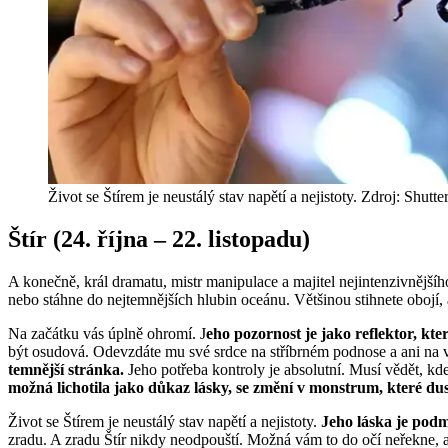
Život se Štírem je neustálý stav napětí a nejistoty. Zdroj: Shutte
Štír (24. října – 22. listopadu)
A konečně, král dramatu, mistr manipulace a majitel nejintenzivnějšíh
nebo stáhne do nejtemnějších hlubin oceánu. Většinou stihnete obojí,
Na začátku vás úplně ohromí. J
eho pozornost je jako reflektor, kter
být osudová. Odevzdáte mu své srdce na stříbrném podnose a ani na vt
temnější stránka.
Jeho potřeba kontroly je absolutní. Musí vědět, kde
možná lichotila jako důkaz lásky, se změní v monstrum, které du
Život se Štírem je neustálý stav napětí a nejistoty.
Jeho láska je podm
zradu. A zradu Štír nikdy neodpouští. Možná vám to do očí neřekne, 