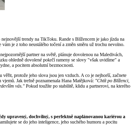
 nejnovější trendy na TikToku. Rande s Blížencem je jako jízda na
 že vám je z toho neustálého točení a změn směru už trochu nevolno.
 nejpozornější partner na světě, plánuje dovolenou na Maledivách,
otázku ohledně dovolené pokrčí rameny se slovy "však uvidíme" a
stydne, a pocitem absolutní bezmocnosti.
 věřit, protože jeho slova jsou jen vzduch. A co je nejhorší, začnete
ých vjemů. Jak trefně poznamenala Hana Matějková:
"Chtít po Blíženci,
ředevším vás."
Pokud toužíte po stabilitě, klidu a partnerovi, na kterého
dy upravený, dochvilný, s perfektně naplánovanou kariérou a
milujete se do jeho inteligence, jeho suchého humoru a pocitu