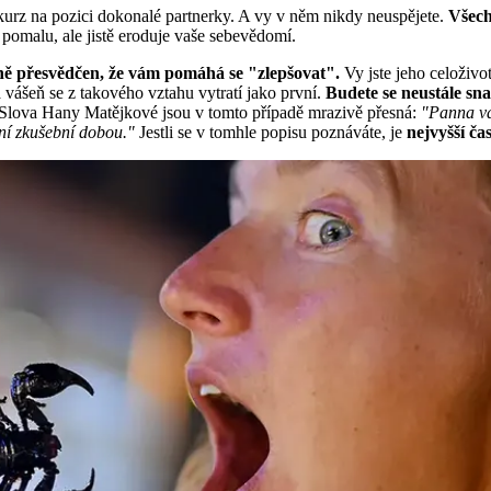
nkurz na pozici dokonalé partnerky. A vy v něm nikdy neuspějete.
Všechn
 pomalu, ale jistě eroduje vaše sebevědomí.
ě přesvědčen, že vám pomáhá se "zlepšovat".
Vy jste jeho celoživot
vášeň se z takového vztahu vytratí jako první.
Budete se neustále sna
. Slova Hany Matějkové jsou v tomto případě mrazivě přesná:
"Panna vás
otní zkušební dobou."
Jestli se v tomhle popisu poznáváte, je
nejvyšší č