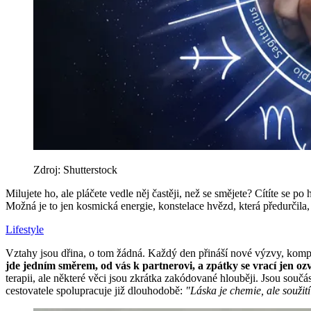
Zdroj: Shutterstock
Milujete ho, ale pláčete vedle něj častěji, než se smějete? Cítíte se 
Možná je to jen kosmická energie, konstelace hvězd, která předurčil
Lifestyle
Vztahy jsou dřina, o tom žádná. Každý den přináší nové výzvy, kompr
jde jedním směrem, od vás k partnerovi, a zpátky se vrací jen o
terapii, ale některé věci jsou zkrátka zakódované hlouběji. Jsou sou
cestovatele spolupracuje již dlouhodobě:
"Láska je chemie, ale soužití