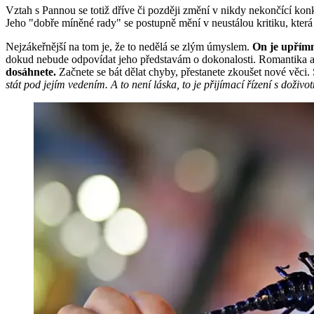
Vztah s Pannou se totiž dříve či později změní v nikdy nekončící ko
Jeho "dobře míněné rady" se postupně mění v neustálou kritiku, která
Nejzákeřnější na tom je, že to nedělá se zlým úmyslem.
On je upřímn
dokud nebude odpovídat jeho představám o dokonalosti. Romantika a 
dosáhnete.
Začnete se bát dělat chyby, přestanete zkoušet nové věci
stát pod jejím vedením. A to není láska, to je přijímací řízení s doživ