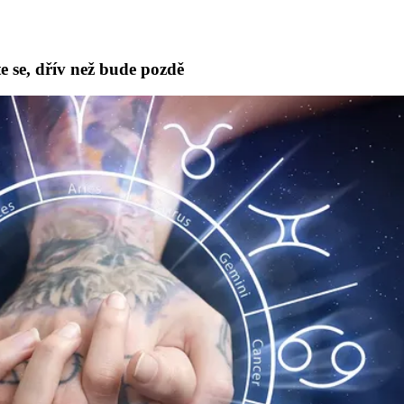
te se, dřív než bude pozdě