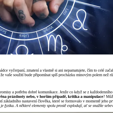
po hádce vyčerpaní, zmatení a vlastně si ani nepamatujete, čím to celé z
a, že vaše soužití bude připomínat spíš procházku minovým polem než 
omisy a potřebu dobré komunikace. Jenže co když se z každodenního ús
zvěna prázdnoty nebo, v horším případě, kritika a manipulace
? Může
částí základního nastavení člověka, které se formovalo v momentě jeho 
 je fyzika. A některé elementy spolu prostě explodují, ať se snažíte seb