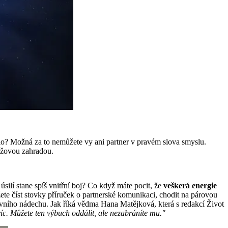
ačalo? Možná za to nemůžete vy ani partner v pravém slova smyslu.
růžovou zahradou.
ilí stane spíš vnitřní boj? Co když máte pocit, že
veškerá energie
te číst stovky příruček o partnerské komunikaci, chodit na párovou
prvního nádechu. Jak říká vědma Hana Matějková, která s redakcí Život
evíc. Můžete ten výbuch oddálit, ale nezabráníte mu."