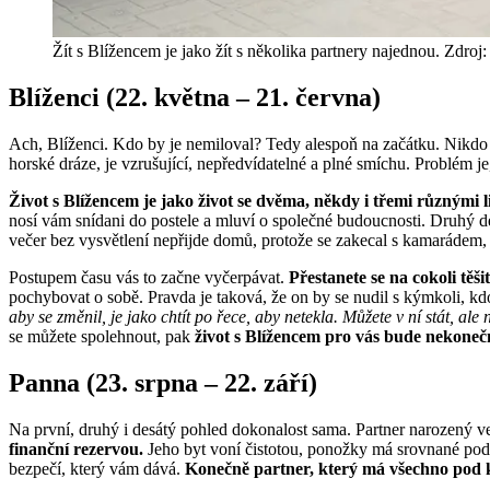
Žít s Blížencem je jako žít s několika partnery najednou. Zdroj:
Blíženci (22. května – 21. června)
Ach, Blíženci. Kdo by je nemiloval? Tedy alespoň na začátku. Nikdo 
horské dráze, je vzrušující, nepředvídatelné a plné smíchu. Problém j
Život s Blížencem je jako život se dvěma, někdy i třemi různými li
nosí vám snídani do postele a mluví o společné budoucnosti. Druhý de
večer bez vysvětlení nepřijde domů, protože se zakecal s kamarádem, k
Postupem času vás to začne vyčerpávat.
Přestanete se na cokoli těši
pochybovat o sobě. Pravda je taková, že on by se nudil s kýmkoli, k
aby se změnil, je jako chtít po řece, aby netekla. Můžete v ní stát, al
se můžete spolehnout, pak
život s Blížencem pro vás bude nekone
Panna (23. srpna – 22. září)
Na první, druhý i desátý pohled dokonalost sama. Partner narozený ve
finanční rezervou.
Jeho byt voní čistotou, ponožky má srovnané podl
bezpečí, který vám dává.
Konečně partner, který má všechno pod 