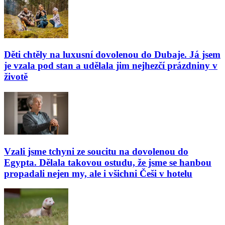
Děti chtěly na luxusní dovolenou do Dubaje. Já jsem
je vzala pod stan a udělala jim nejhezčí prázdniny v
životě
Vzali jsme tchyni ze soucitu na dovolenou do
Egypta. Dělala takovou ostudu, že jsme se hanbou
propadali nejen my, ale i všichni Češi v hotelu