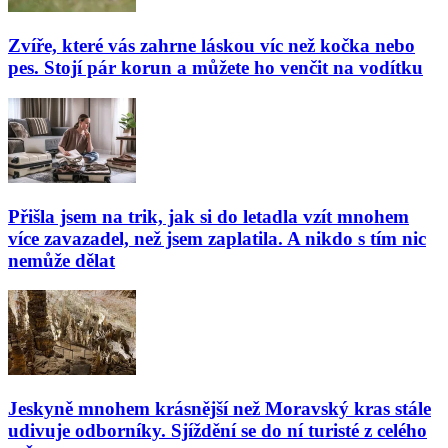
Zvíře, které vás zahrne láskou víc než kočka nebo
pes. Stojí pár korun a můžete ho venčit na vodítku
Přišla jsem na trik, jak si do letadla vzít mnohem
více zavazadel, než jsem zaplatila. A nikdo s tím nic
nemůže dělat
Jeskyně mnohem krásnější než Moravský kras stále
udivuje odborníky. Sjíždění se do ní turisté z celého