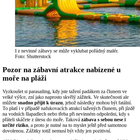
I z nevinné zábavy se může vyklubat pořádný malér.
Foto: Shutterstock
Pozor na zábavní atrakce nabízené u
moře na pláži
Vyzkoušet si parasailing, kdy jste tažení padákem za člunem ve
velké výšce, zní jako naprosto skvělý zážitek. Ve skutečnosti ale
můžete
snadno přijít k úrazu
, jehož následky mohou být fatální.
To platí i v případě nafukovacích atrakcí tažených člunem, při jízdě
na vodních šlapadlech nebo třeba při nevinném odpoledni, kdy s
přáteli skáčete z útesu do moře. Taková
zábava s sebou nese i
určité riziko
, a proto je nutné na to myslet ještě před samotnou
dovolenou. Zážitky totiž nemusí být vždy jen pozitivní.