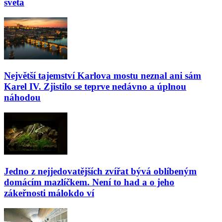
světa
Největší tajemství Karlova mostu neznal ani sám
Karel IV. Zjistilo se teprve nedávno a úplnou
náhodou
Jedno z nejjedovatějších zvířat bývá oblíbeným
domácím mazlíčkem. Není to had a o jeho
zákeřnosti málokdo ví