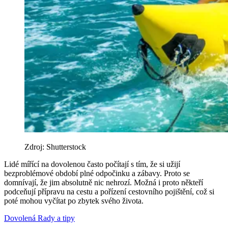
Zdroj: Shutterstock
Lidé mířící na dovolenou často počítají s tím, že si užijí
bezproblémové období plné odpočinku a zábavy. Proto se
domnívají, že jim absolutně nic nehrozí. Možná i proto někteří
podceňují přípravu na cestu a pořízení cestovního pojištění, což si
poté mohou vyčítat po zbytek svého života.
Dovolená
Rady a tipy