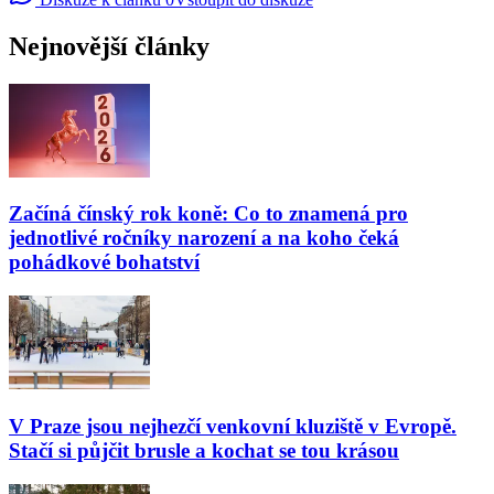
Nejnovější články
Začíná čínský rok koně: Co to znamená pro
jednotlivé ročníky narození a na koho čeká
pohádkové bohatství
V Praze jsou nejhezčí venkovní kluziště v Evropě.
Stačí si půjčit brusle a kochat se tou krásou