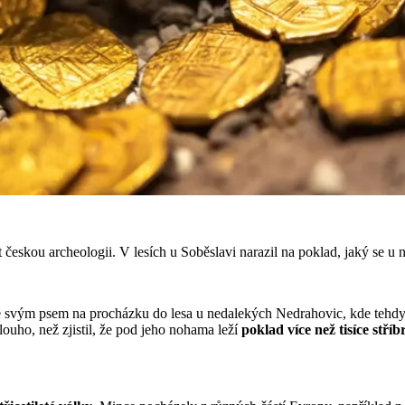
t českou archeologii. V lesích u Soběslavi narazil na poklad, jaký se u
e svým psem na procházku do lesa u nedalekých Nedrahovic, kde tehdy p
louho, než zjistil, že pod jeho nohama leží
poklad více než tisíce stří