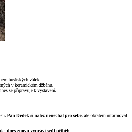
ěhem husitských válek.
ených v keramickém džbánu.
nes se připravuje k vystavení.
sti.
Pan Dedek si nález nenechal pro sebe
, ale obratem informoval
odci
dnes znovu vypráví svůj příběh
.