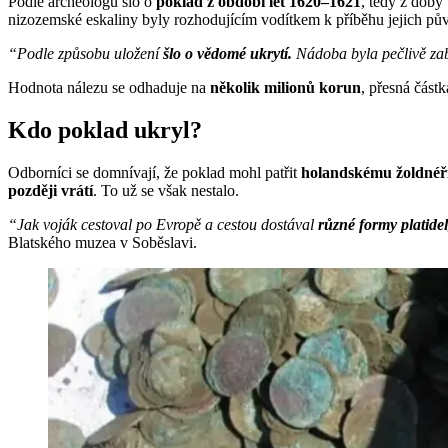
Podle archeologů šlo o
poklad z období let 1620–1621
, tedy z doby
nizozemské eskaliny byly rozhodujícím vodítkem k příběhu jejich pů
“Podle způsobu uložení
šlo o vědomé ukrytí.
Nádoba byla pečlivě zab
Hodnota nálezu se odhaduje na
několik milionů korun
, přesná částk
Kdo poklad ukryl?
Odborníci se domnívají, že poklad mohl patřit
holandskému žoldnéř
později vrátí
. To už se však nestalo.
“Jak voják cestoval po Evropě a cestou dostával
různé formy platidel
Blatského muzea v Soběslavi.