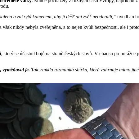
třicetileté války
. Mince pocházely z různých částí Evropy, například
vodu.
alena a zakrytá kamenem, aby ji déšť ani zvěř neodhalili,“
uvedl arche
a však nikdy nebyla zveřejněna, a to nejen kvůli bezpečnosti, ale i prot
i
, který se účastnil bojů na straně českých stavů. V chaosu po porážce
, vyměňoval je.
Tak vznikla rozmanitá sbírka, která zahrnuje mimo ji