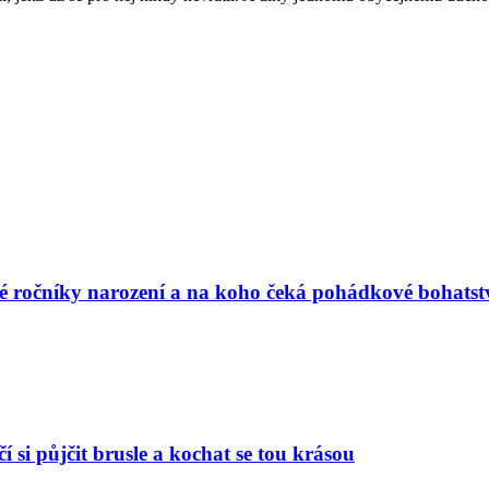
vé ročníky narození a na koho čeká pohádkové bohatst
í si půjčit brusle a kochat se tou krásou