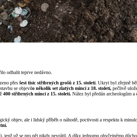
ilo odhalit teprve nedávno.
ezeno přes
šest tisíc stříbrných grošů z 15. století
. Ukryt byl zřejmě b
tavbu se objevil
o několik set zlatých mincí z 18. století,
pečlivě ulož
ež
400 stříbrných mincí z 15. století.
Nález byl předán archeologům a d
cký objev, ale i lidský příběh o náhodě, poctivosti a respektu k minulo
tní.
uži, jenž už se pro něj nikdy nevrátil. A díky jednomu obyčejnému důch