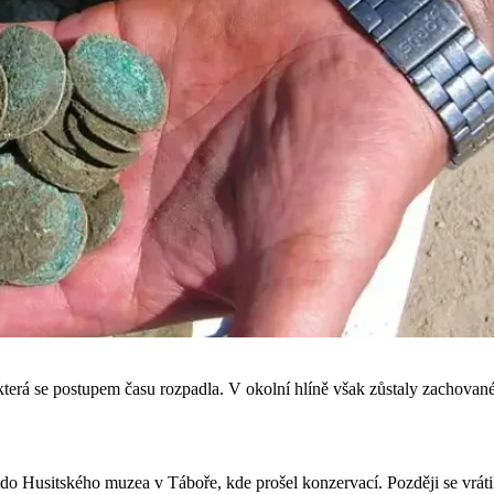
erá se postupem času rozpadla. V okolní hlíně však zůstaly zachovan
Husitského muzea v Táboře, kde prošel konzervací. Později se vrátil zp