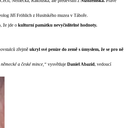
 z Čech, Německa, Rakouska, ale především z
Nizozemska.
Právě
olog Jiří Fröhlich z Husitského muzea v Táboře.
o, že jde o
kulturní památku nevyčíslitelné hodnoty.
 povstalců zřejmě
ukryl své peníze do země s úmyslem, že se pro ně
né německé a české mince,“
vysvětluje
Daniel Abazid
, vedoucí