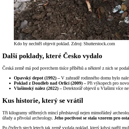
Kdo by nechtěl objevit poklad. Zdroj: Shutterstock.com
Další poklady, které Česko vydalo
Česká země má pod povrchem tisíce příběhů a některé z nich se podař
Opavský depot (1992) –
V zahradě rodinného domu bylo nal
Poklad z Doudleb nad Orlicí (2009) –
Při výkopech pro novos
Vlašimský nález (2022) –
Detektorář objevil u Vlašimi více n
Kus historie, který se vrátil
Tři kilogramy stříbrných mincí představují nejen mimořádný archeologi
úřady a přivolal archeology.
Jeho poctivost se stala vzorem pro osta
Po čtyřech stech letech tak země vydala poklad, který kdysi patřil m