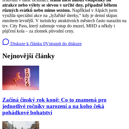
atrakce nebo výlety se slevou v určité dny, případně během
různých svátků nebo mimo sezónu.
Například v Alpách jsem
využila speciální akce na „lyžařské úterky,“ kdy je denní skipas
mnohem levnější. V turisticky atraktivních městech často narazím na
tzv. City Pass, který zahrnuje vstup do muzeí, MHD a někdy i
půjčení kola – za zlomek původní ceny.
Diskuze k článku
0
Vstoupit do diskuze
Nejnovější články
Začíná čínský rok koně: Co to znamená pro
jednotlivé ročníky narození a na koho čeká
pohádkové bohatství