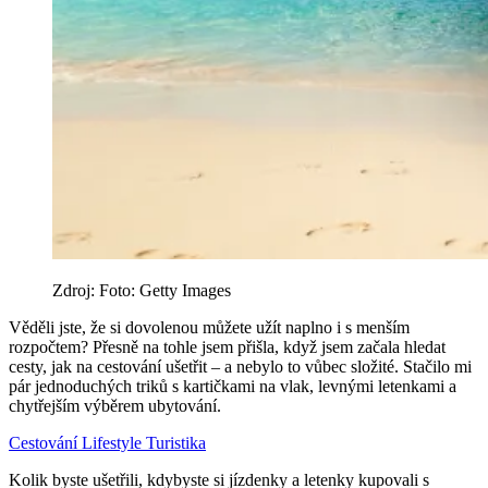
Zdroj: Foto: Getty Images
Věděli jste, že si dovolenou můžete užít naplno i s menším
rozpočtem? Přesně na tohle jsem přišla, když jsem začala hledat
cesty, jak na cestování ušetřit – a nebylo to vůbec složité. Stačilo mi
pár jednoduchých triků s kartičkami na vlak, levnými letenkami a
chytřejším výběrem ubytování.
Cestování
Lifestyle
Turistika
Kolik byste ušetřili, kdybyste si jízdenky a letenky kupovali s