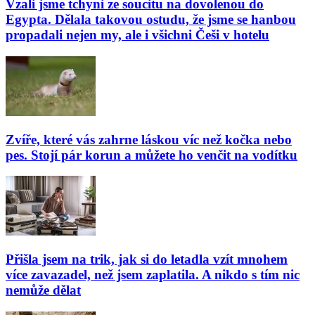
Vzali jsme tchyni ze soucitu na dovolenou do
Egypta. Dělala takovou ostudu, že jsme se hanbou
propadali nejen my, ale i všichni Češi v hotelu
Zvíře, které vás zahrne láskou víc než kočka nebo
pes. Stojí pár korun a můžete ho venčit na vodítku
Přišla jsem na trik, jak si do letadla vzít mnohem
více zavazadel, než jsem zaplatila. A nikdo s tím nic
nemůže dělat