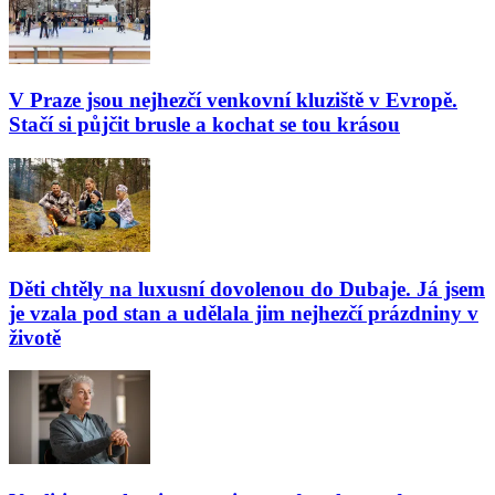
V Praze jsou nejhezčí venkovní kluziště v Evropě.
Stačí si půjčit brusle a kochat se tou krásou
Děti chtěly na luxusní dovolenou do Dubaje. Já jsem
je vzala pod stan a udělala jim nejhezčí prázdniny v
životě