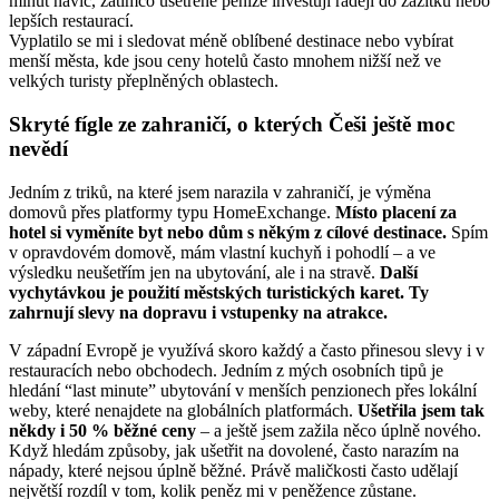
minut navíc, zatímco ušetřené peníze investuji raději do zážitků nebo
lepších restaurací.
Vyplatilo se mi i sledovat méně oblíbené destinace nebo vybírat
menší města, kde jsou ceny hotelů často mnohem nižší než ve
velkých turisty přeplněných oblastech.
Skryté fígle ze zahraničí, o kterých Češi ještě moc
nevědí
Jedním z triků, na které jsem narazila v zahraničí, je výměna
domovů přes platformy typu HomeExchange.
Místo placení za
hotel si vyměníte byt nebo dům s někým z cílové destinace.
Spím
v opravdovém domově, mám vlastní kuchyň i pohodlí – a ve
výsledku neušetřím jen na ubytování, ale i na stravě.
Další
vychytávkou je použití městských turistických karet. Ty
zahrnují slevy na dopravu i vstupenky na atrakce.
V západní Evropě je využívá skoro každý a často přinesou slevy i v
restauracích nebo obchodech. Jedním z mých osobních tipů je
hledání “last minute” ubytování v menších penzionech přes lokální
weby, které nenajdete na globálních platformách.
Ušetřila jsem tak
někdy i 50 % běžné ceny
– a ještě jsem zažila něco úplně nového.
Když hledám způsoby, jak ušetřit na dovolené, často narazím na
nápady, které nejsou úplně běžné. Právě maličkosti často udělají
největší rozdíl v tom, kolik peněz mi v peněžence zůstane.