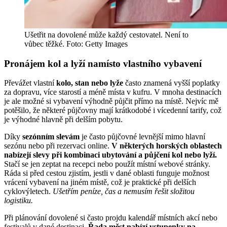
Ušetřit na dovolené může každý cestovatel. Není to
vůbec těžké. Foto: Getty Images
Pronájem kol a lyží namísto vlastního vybavení
Převážet vlastní
kolo, stan nebo lyže
často znamená vyšší poplatky
za dopravu, více starostí a méně místa v kufru. V mnoha destinacích
je ale možné si vybavení výhodně půjčit přímo na místě. Nejvíc mě
potěšilo, že některé půjčovny mají krátkodobé i vícedenní tarify, což
je výhodné hlavně při delším pobytu.
Díky
sezónním slevám
je často půjčovné levnější mimo hlavní
sezónu nebo při rezervaci online.
V některých horských oblastech
nabízejí slevy při kombinaci ubytování a půjčení kol nebo lyží.
Stačí se jen zeptat na recepci nebo použít místní webové stránky.
Ráda si před cestou zjistím, jestli v dané oblasti funguje možnost
vrácení vybavení na jiném místě, což je praktické při delších
cyklovýletech.
Ušetřím peníze, čas a nemusím řešit složitou
logistiku.
Při plánování dovolené si často projdu kalendář místních akcí nebo
festivalů v dané destinaci.
Řada měst nabízí vstupenky na