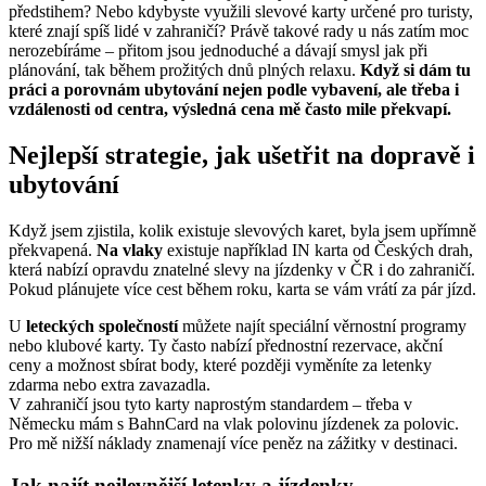
předstihem? Nebo kdybyste využili slevové karty určené pro turisty,
které znají spíš lidé v zahraničí? Právě takové rady u nás zatím moc
nerozebíráme – přitom jsou jednoduché a dávají smysl jak při
plánování, tak během prožitých dnů plných relaxu.
Když si dám tu
práci a porovnám ubytování nejen podle vybavení, ale třeba i
vzdálenosti od centra, výsledná cena mě často mile překvapí.
Nejlepší strategie, jak ušetřit na dopravě i
ubytování
Když jsem zjistila, kolik existuje slevových karet, byla jsem upřímně
překvapená.
Na vlaky
existuje například IN karta od Českých drah,
která nabízí opravdu znatelné slevy na jízdenky v ČR i do zahraničí.
Pokud plánujete více cest během roku, karta se vám vrátí za pár jízd.
U
leteckých společností
můžete najít speciální věrnostní programy
nebo klubové karty. Ty často nabízí přednostní rezervace, akční
ceny a možnost sbírat body, které později vyměníte za letenky
zdarma nebo extra zavazadla.
V zahraničí jsou tyto karty naprostým standardem – třeba v
Německu mám s BahnCard na vlak polovinu jízdenek za polovic.
Pro mě nižší náklady znamenají více peněz na zážitky v destinaci.
Jak najít nejlevnější letenky a jízdenky