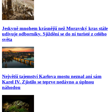
Jeskyně mnohem krásnější než Moravský kras stále
udivuje odborníky. Sjíždění se do ní turisté z celého
světa
Největší tajemství Karlova mostu neznal ani sám
Karel IV. Zjistilo se teprve nedávno a úplnou
náhodou