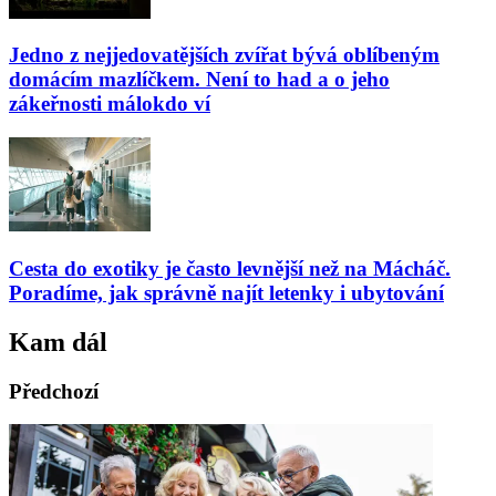
Jedno z nejjedovatějších zvířat bývá oblíbeným
domácím mazlíčkem. Není to had a o jeho
zákeřnosti málokdo ví
Cesta do exotiky je často levnější než na Mácháč.
Poradíme, jak správně najít letenky i ubytování
Kam dál
Předchozí