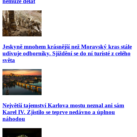
nemůže dělat
Jeskyně mnohem krásnější než Moravský kras stále
udivuje odborníky. Sjíždění se do ní turisté z celého
světa
Největší tajemství Karlova mostu neznal ani sám
Karel IV. Zjistilo se teprve nedávno a úplnou
náhodou