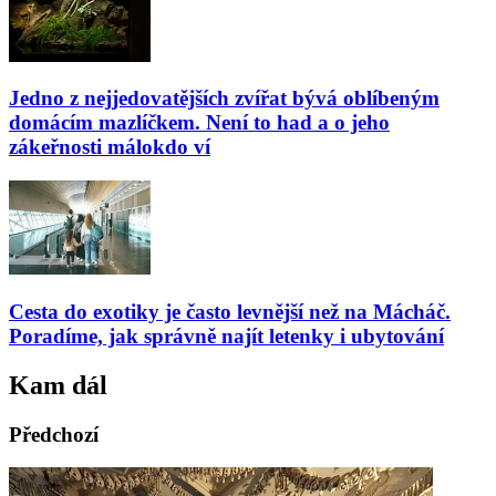
Jedno z nejjedovatějších zvířat bývá oblíbeným
domácím mazlíčkem. Není to had a o jeho
zákeřnosti málokdo ví
Cesta do exotiky je často levnější než na Mácháč.
Poradíme, jak správně najít letenky i ubytování
Kam dál
Předchozí