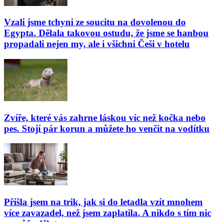
Vzali jsme tchyni ze soucitu na dovolenou do
Egypta. Dělala takovou ostudu, že jsme se hanbou
propadali nejen my, ale i všichni Češi v hotelu
Zvíře, které vás zahrne láskou víc než kočka nebo
pes. Stojí pár korun a můžete ho venčit na vodítku
Přišla jsem na trik, jak si do letadla vzít mnohem
více zavazadel, než jsem zaplatila. A nikdo s tím nic