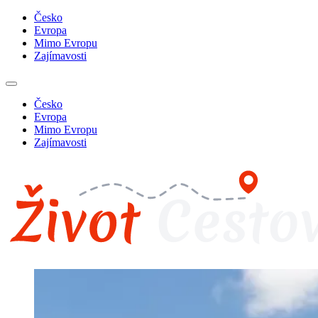
Česko
Evropa
Mimo Evropu
Zajímavosti
Česko
Evropa
Mimo Evropu
Zajímavosti