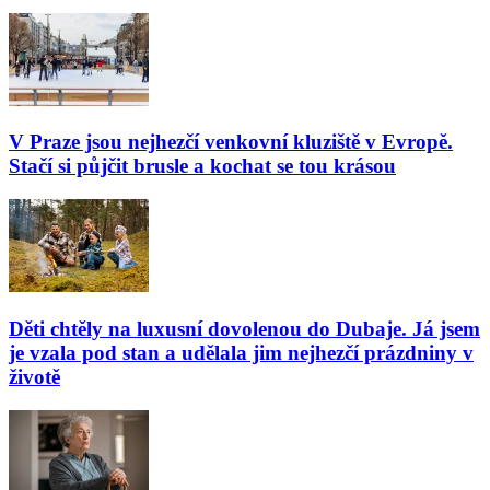
V Praze jsou nejhezčí venkovní kluziště v Evropě.
Stačí si půjčit brusle a kochat se tou krásou
Děti chtěly na luxusní dovolenou do Dubaje. Já jsem
je vzala pod stan a udělala jim nejhezčí prázdniny v
životě