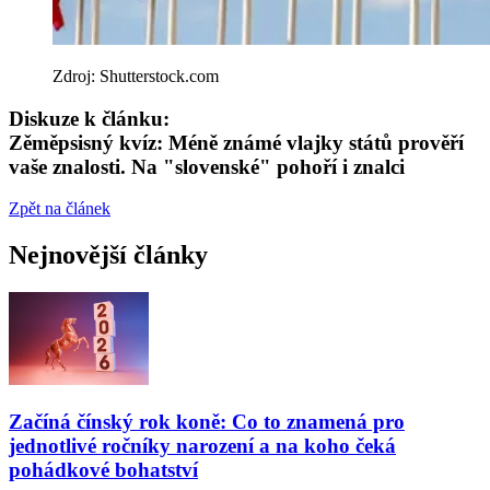
Zdroj: Shutterstock.com
Diskuze k článku:
Zěměpsisný kvíz: Méně známé vlajky států prověří
vaše znalosti. Na "slovenské" pohoří i znalci
Zpět na článek
Nejnovější články
Začíná čínský rok koně: Co to znamená pro
jednotlivé ročníky narození a na koho čeká
pohádkové bohatství