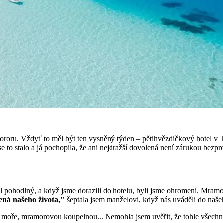
roru. Vždyť to měl být ten vysněný týden – pětihvězdičkový hotel v Tu
 se to stalo a já pochopila, že ani nejdražší dovolená není zárukou bezp
yl pohodlný, a když jsme dorazili do hotelu, byli jsme ohromeni. Mramo
lená našeho života,"
šeptala jsem manželovi, když nás uváděli do naše
 moře, mramorovou koupelnou... Nemohla jsem uvěřit, že tohle všechno