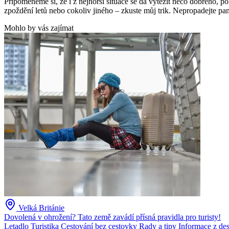
Připomeneme si, že i z nejhorší situace se dá vytěžit něco dobrého, 
zpoždění letů nebo cokoliv jiného – zkuste můj trik. Nepropadejte panic
Mohlo by vás zajímat
Velká Británie
Dovolená v ohrožení? Tato země zavádí přísná pravidla pro turisty!
Letadlo
Turistika
Cestování bez cestovky
Rady a tipy
Informace z des