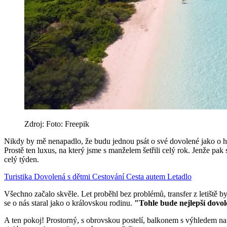
Zdroj: Foto: Freepik
Nikdy by mě nenapadlo, že budu jednou psát o své dovolené jako o ho
Prostě ten luxus, na který jsme s manželem šetřili celý rok. Jenže pak
celý týden.
Turistika
Dovolená s dětmi
Cestování
Cesta autem
Letadlo
Všechno začalo skvěle. Let proběhl bez problémů, transfer z letiště b
se o nás staral jako o královskou rodinu.
"Tohle bude nejlepší dovo
A ten pokoj! Prostorný, s obrovskou postelí, balkonem s výhledem na