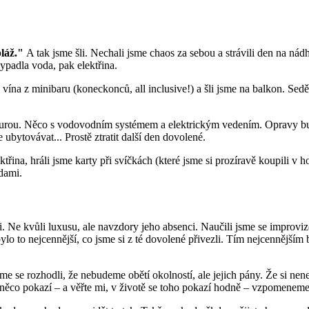
pláž."
A tak jsme šli. Nechali jsme chaos za sebou a strávili den na nádher
ypadla voda, pak elektřina.
vína z minibaru (koneckonců, all inclusive!) a šli jsme na balkon. Seděl
kturou. Něco s vodovodním systémem a elektrickým vedením. Opravy bud
e ubytovávat... Prostě ztratit další den dovolené.
ektřina, hráli jsme karty při svíčkách (které jsme si prozíravě koupili 
dami.
i. Ne kvůli luxusu, ale navzdory jeho absenci. Naučili jsme se improvi
ylo to nejcennější, co jsme si z té dovolené přivezli. Tím nejcennějším 
jsme se rozhodli, že nebudeme obětí okolností, ale jejich pány. Že si 
se něco pokazí – a věřte mi, v životě se toho pokazí hodně – vzpomeneme