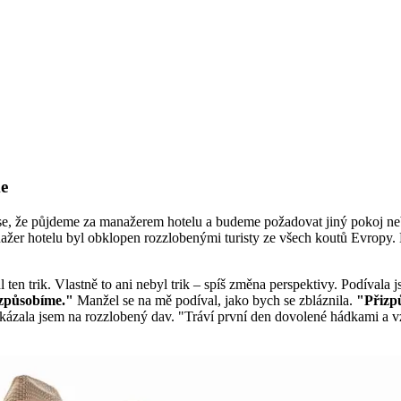
me
 se, že půjdeme za manažerem hotelu a budeme požadovat jiný pokoj neb
žer hotelu byl obklopen rozzlobenými turisty ze všech koutů Evropy. Něk
l ten trik. Vlastně to ani nebyl trik – spíš změna perspektivy. Podívala
řizpůsobíme."
Manžel se na mě podíval, jako bych se zbláznila.
"Přizpů
Ukázala jsem na rozzlobený dav. "Tráví první den dovolené hádkami a