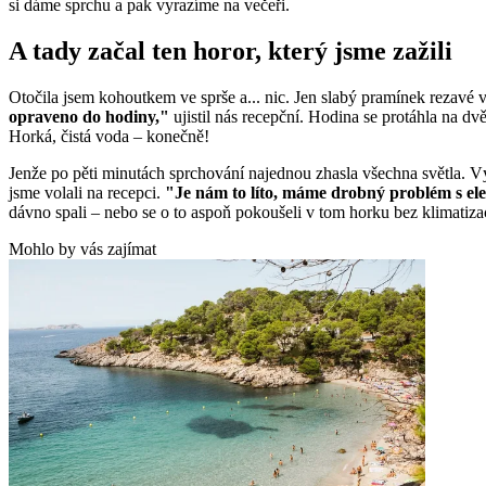
si dáme sprchu a pak vyrazíme na večeři.
A tady začal ten horor, který jsme zažili
Otočila jsem kohoutkem ve sprše a... nic. Jen slabý pramínek rezavé vo
opraveno do hodiny,"
ujistil nás recepční. Hodina se protáhla na dvě
Horká, čistá voda – konečně!
Jenže po pěti minutách sprchování najednou zhasla všechna světla. Výp
jsme volali na recepci.
"Je nám to líto, máme drobný problém s el
dávno spali – nebo se o to aspoň pokoušeli v tom horku bez klimatiza
Mohlo by vás zajímat