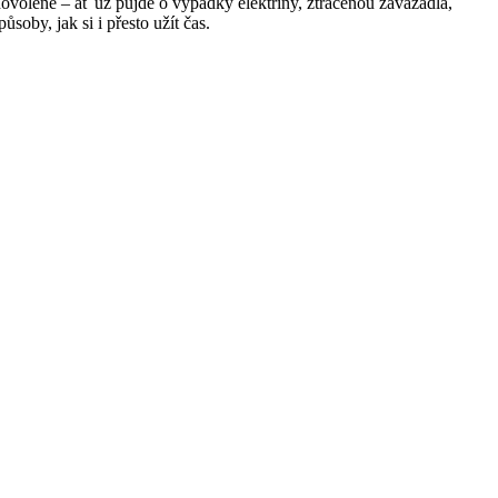
dovolené – ať už půjde o výpadky elektřiny, ztracenou zavazadla,
soby, jak si i přesto užít čas.