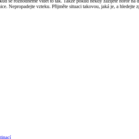
pokud se rozhodneme vidět to tak. Takže pokud někdy zažijete horor na 
e. Nepropadejte vzteku. Přijměte situaci takovou, jaká je, a hledejte způ
tinací