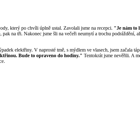
dy, který po chvíli úplně ustal. Zavolali jsme na recepci.
"Je nám to 
, pak na tři. Nakonec jsme šli na večeři neumytí a trochu podráždění, ale 
adek elektřiny. V naprosté tmě, s mýdlem ve vlasech, jsem začala tápat
ektřinou. Bude to opraveno do hodiny."
Tentokrát jsme nevěřili. A mě
ce.