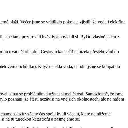
né pláži. Večer jsme se vrátili do pokoje a zjistili, že voda i elektřina
i jsme tam, pozorovali hvězdy a povídali si. Byl to vlastně jeden z
ou trvat několik dní. Cestovní kancelář nabízela přestěhování do
v hotelovém obchůdku). Když netekla voda, chodili jsme se koupat do
zovat, smát se problémům a užívat si maličkostí. Samozřejmě, že jsme
bylo poznání, že štěstí nezávisí na vnějších okolnostech, ale na našem
nenecháme zkazit vzácný čas spolu kvůli věcem, které nemůžeme
 si na tu tureckou katastrofu a zasmějeme se.