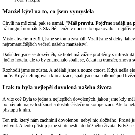
Manžel kývl na to, co jsem vymyslela
Chvíli na mě zíral, pak se usmál.
"Máš pravdu. Pojďme raději na 
už fungují normálně. Skvělé! Jenže v noci se to opakovalo – nejdřív v
Místo abychom zuřili, jsme se tomu zasmáli. Vzali jsme si deky, lahev 
nejromantičtějších večerů našeho manželství.
Další den jsme se dozvěděli, že hotel má vážné problémy s infrastru
jiného hotelu, ale to by znamenalo sbalit se, čekat na transfer, znovu s
Rozhodli jsme se zůstat. A udělali jsme z nouze ctnost. Když nešla el
moře. Když nefungovala klimatizace, spali jsme na balkoně pod hvěz
I tak to byla nejlepší dovolená našeho života
A víte co? Byla to jedna z nejlepších dovolených, jakou jsme kdy měl
po návratu napsali stížnost a dostali částečnou kompenzaci. Ale to neb
přístupu k nim.
Ten trik, který nám zachránil dovolenou, nebyl nic složitého. Prostě 
ovlivnit. A tento přístup jsme si přenesli i do běžného života. Když 