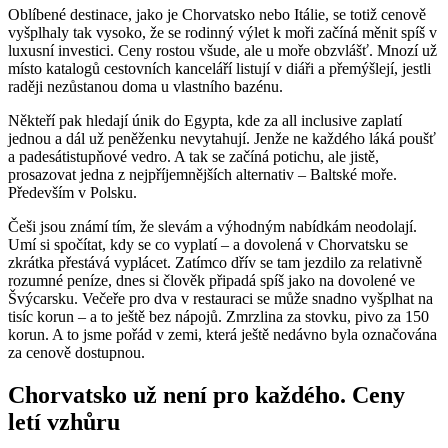
Oblíbené destinace, jako je Chorvatsko nebo Itálie, se totiž cenově
vyšplhaly tak vysoko, že se rodinný výlet k moři začíná měnit spíš v
luxusní investici. Ceny rostou všude, ale u moře obzvlášť. Mnozí už
místo katalogů cestovních kanceláří listují v diáři a přemýšlejí, jestli
raději nezůstanou doma u vlastního bazénu.
Někteří pak hledají únik do Egypta, kde za all inclusive zaplatí
jednou a dál už peněženku nevytahují. Jenže ne každého láká poušť
a padesátistupňové vedro. A tak se začíná potichu, ale jistě,
prosazovat jedna z nejpříjemnějších alternativ – Baltské moře.
Především v Polsku.
Češi jsou známí tím, že slevám a výhodným nabídkám neodolají.
Umí si spočítat, kdy se co vyplatí – a dovolená v Chorvatsku se
zkrátka přestává vyplácet. Zatímco dřív se tam jezdilo za relativně
rozumné peníze, dnes si člověk připadá spíš jako na dovolené ve
Švýcarsku. Večeře pro dva v restauraci se může snadno vyšplhat na
tisíc korun – a to ještě bez nápojů. Zmrzlina za stovku, pivo za 150
korun. A to jsme pořád v zemi, která ještě nedávno byla označována
za cenově dostupnou.
Chorvatsko už není pro každého. Ceny
letí vzhůru