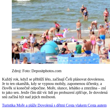
Zdroj: Foto: Depositphotos.com
Každý rok, když se přiblíží léto, začínají Češi plánovat dovolenou.
Je to ten okamžik, kdy se vypnou mobily, zapomenou účtenky, a
člověk si konečně odpočine. Moře, slunce, lehátko a zmrzlina – zní
to jako sen. Jenže čím dál víc lidí po probuzení zjišťuje, že dovolená
snů začíná být nad jejich možnosti.
Turistika
Moře a pláže
Dovolená s dětmi
Cesta vlakem
Cesta autem