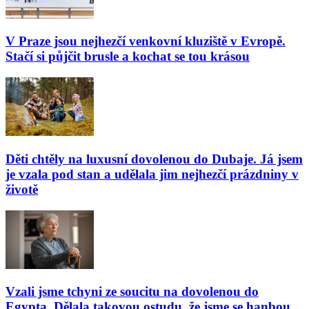
V Praze jsou nejhezčí venkovní kluziště v Evropě.
Stačí si půjčit brusle a kochat se tou krásou
Děti chtěly na luxusní dovolenou do Dubaje. Já jsem
je vzala pod stan a udělala jim nejhezčí prázdniny v
životě
Vzali jsme tchyni ze soucitu na dovolenou do
Egypta. Dělala takovou ostudu, že jsme se hanbou