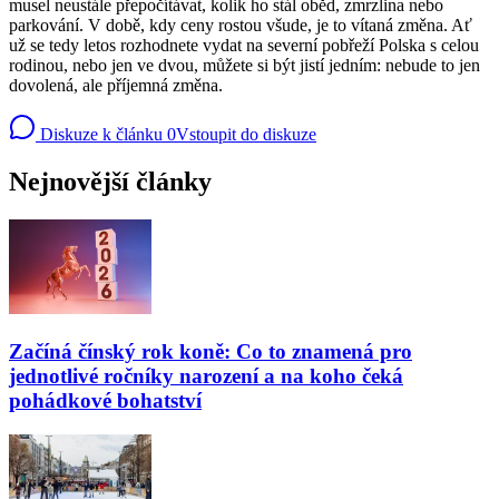
musel neustále přepočítávat, kolik ho stál oběd, zmrzlina nebo
parkování. V době, kdy ceny rostou všude, je to vítaná změna. Ať
už se tedy letos rozhodnete vydat na severní pobřeží Polska s celou
rodinou, nebo jen ve dvou, můžete si být jistí jedním: nebude to jen
dovolená, ale příjemná změna.
Diskuze k článku
0
Vstoupit do diskuze
Nejnovější články
Začíná čínský rok koně: Co to znamená pro
jednotlivé ročníky narození a na koho čeká
pohádkové bohatství