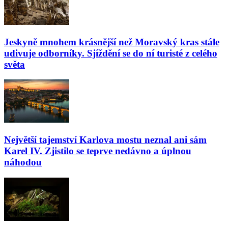
Jeskyně mnohem krásnější než Moravský kras stále
udivuje odborníky. Sjíždění se do ní turisté z celého
světa
Největší tajemství Karlova mostu neznal ani sám
Karel IV. Zjistilo se teprve nedávno a úplnou
náhodou