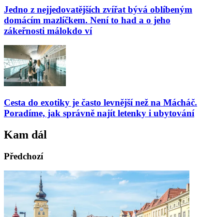
Jedno z nejjedovatějších zvířat bývá oblíbeným
domácím mazlíčkem. Není to had a o jeho
zákeřnosti málokdo ví
Cesta do exotiky je často levnější než na Mácháč.
Poradíme, jak správně najít letenky i ubytování
Kam dál
Předchozí