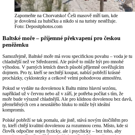
Zapomeňte na Chorvatsko! Češi masově míří tam, kde
je dovolená za hubičku a nikdo si na turisty nestěžuje.
Foto: Depositphotos.com
Baltské moře – příjemné překvapení pro českou
peněženku
Samozřejmě, Baltské moře má svou specifickou povahu – voda je tu
chladnější než ve Středozemí. Ale právě to může být pro mnohé
výhodou. V parných letních dnech působí příjemně osvěžujícím
dojmem. Pro ty, kteří se nechtějí koupat, nabízí pobřeží krásné
procházky, cyklostezky a celkově velmi pohodovou atmosféru.
Pokud se vydáte na dovolenou k Baltu mimo hlavní sezónu,
například už v červnu nebo až v září, je potřeba počítat s tím, že
moře bude výrazně chladnější. Ale pro klidnou dovolenou bez davů,
přemrštěných cen a neustálého hluku to může být ideální
kompromis.
Polské pobřeží se tak pomalu, ale jistě, stává novým útočištěm pro
ty, kteří chtějí kvalitní dovolenou za rozumnou cenu. Místo, kde si
člověk odpočine nejen fyzicky, ale i psychicky – bez toho, aby