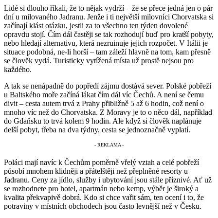
Lidé si dlouho říkali, že to nějak vydrží – že se přece jedná jen o pár
dní u milovaného Jadranu. Jenže i ti největší milovníci Chorvatska si
začínají klást otázku, jestli za to všechno ten týden dovolené
opravdu stojí. Čím dál častěji se tak rozhodují buď pro kratší pobyty,
nebo hledají alternativu, která nezruinuje jejich rozpočet. V Itálii je
situace podobná, ne-li horší – tam záleží hlavně na tom, kam přesně
se člověk vydá. Turisticky vytížená místa už prostě nejsou pro
každého.
A tak se nenápadně do popředí zájmu dostává sever. Polské pobřeží
u Baltského moře začíná lákat čím dál víc Čechů. A není se čemu
divit – cesta autem trvá z Prahy přibližně 5 až 6 hodin, což není o
mnoho víc než do Chorvatska. Z Moravy je to o něco dál, například
do Gdaňsku to trvá kolem 9 hodin. Ale když si člověk naplánuje
delší pobyt, třeba na dva týdny, cesta se jednoznačně vyplatí.
Poláci mají navíc k Čechům poměrně vřelý vztah a celé pobřeží
působí mnohem klidněji a přátelštěji než přeplněné resorty u
Jadranu. Ceny za jídlo, služby i ubytování jsou stále příznivé. Ať už
se rozhodnete pro hotel, apartmán nebo kemp, výběr je široký a
kvalita překvapivě dobrá. Kdo si chce vařit sám, ten ocení i to, že
potraviny v místních obchodech jsou často levnější než v Česku.