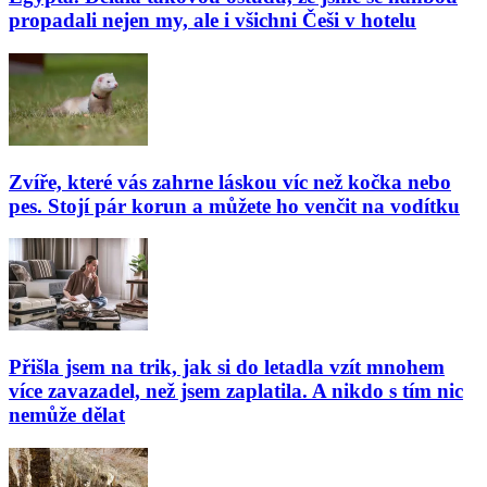
propadali nejen my, ale i všichni Češi v hotelu
Zvíře, které vás zahrne láskou víc než kočka nebo
pes. Stojí pár korun a můžete ho venčit na vodítku
Přišla jsem na trik, jak si do letadla vzít mnohem
více zavazadel, než jsem zaplatila. A nikdo s tím nic
nemůže dělat