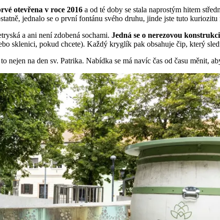
prvé otevřena v roce 2016
a od té doby se stala naprostým hitem středn
ostatně, jednalo se o první fontánu svého druhu, jinde jste tuto kuriozitu
etryská a ani není zdobená sochami.
Jedná se o nerezovou konstrukci, 
ebo sklenici, pokud chcete). Každý kryglík pak obsahuje čip, který sleduj
a to nejen na den sv. Patrika. Nabídka se má navíc čas od času měnit, a