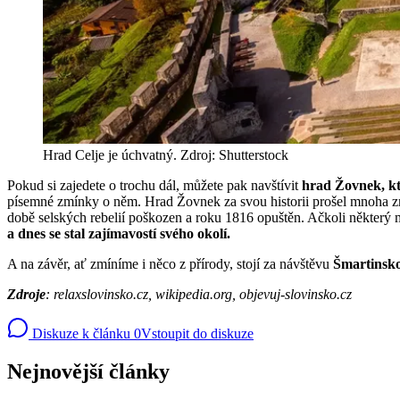
Hrad Celje je úchvatný. Zdroj: Shutterstock
Pokud si zajedete o trochu dál, můžete pak navštívit
hrad Žovnek, kt
písemné zmínky o něm. Hrad Žovnek za svou historii prošel mnoha změ
době selských rebelií poškozen a roku 1816 opuštěn. Ačkoli některý m
a dnes se stal zajímavostí svého okolí.
A na závěr, ať zmíníme i něco z přírody, stojí za návštěvu
Šmartinsko
Zdroje
: relaxslovinsko.cz, wikipedia.org, objevuj-slovinsko.cz
Diskuze k článku
0
Vstoupit do diskuze
Nejnovější články