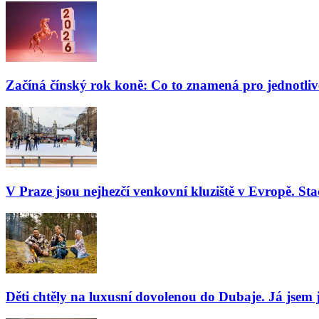
Začíná čínský rok koně: Co to znamená pro jednotli
V Praze jsou nejhezčí venkovní kluziště v Evropě. Stač
Děti chtěly na luxusní dovolenou do Dubaje. Já jsem j