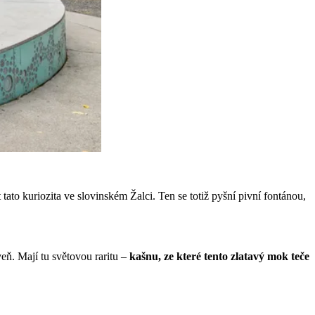
tato kuriozita ve slovinském Žalci. Ten se totiž pyšní pivní fontánou,
veň. Mají tu světovou raritu –
kašnu, ze které tento zlatavý mok teče