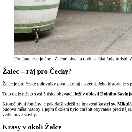
Fontána nese jméno „Zelené pivo“ a dodnes láká řady turistů. Z
Žalec – ráj pro Čechy?
Žalec je pro české milovníky piva jako ráj na zemi. Jeho historie je s
Toto malé město s asi 5 tisíci obyvateli
leží v oblasti Dolního Savinj
Kromě pivní fontány je pak další zdejší zajímavostí
kostel sv. Mikulá
budova měla hradby a jejím úkolem bylo chránit obyvatele před nájezdy 
vedle nové stavby.
Krásy v okolí Žalce