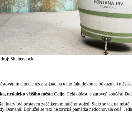
droj: Shutterstock
 pěstováním chmele úzce spjata, na tento fakt dokonce odkazuje i městský
ska, nedaleko většího města Celje.
Celá oblast je zároveň součástí Do
še
, který byl postaven začátkem minulého století. Stalo se tak na místě, k
Osmanů. Bohužel se tato historická památka nedochovala celá. Jedinou je