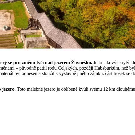
erý se pro změnu tyčí nad jezerem Žovneško.
Je to takový skrytý k
nami – původně patřil rodu Celjských, později Habsburkům, než byl pro
ateriál byl odnesen a sloužil k výstavbě jiného zámku, část trosek se d
 jezero.
Toto malebné jezero je oblíbené kvůli svému 12 km dlouhému po