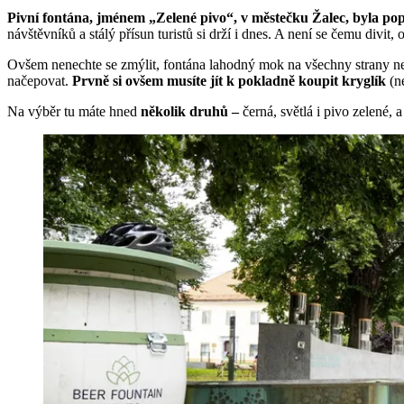
Pivní fontána, jménem „Zelené pivo“, v městečku Žalec, byla po
návštěvníků a stálý přísun turistů si drží i dnes. A není se čemu divit, 
Ovšem nenechte se zmýlit, fontána lahodný mok na všechny strany n
načepovat.
Prvně si ovšem musíte jít k pokladně koupit kryglík
(n
Na výběr tu máte hned
několik druhů –
černá, světlá i pivo zelené, 