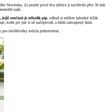
ího Slovinska. Za pouhé první dva měsíce ji navštívilo přes 36 tisíc
 nemohli najít.
jejíž součástí je několik píp
, odkud si můžete lahodný ležák
e, kolik piv jste si už načepovali, a hlídá zakoupený limit.
by pro návštěvníky nebyla jednotvárná.