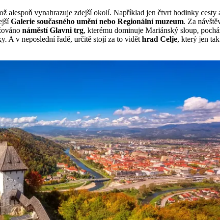
což alespoň vynahrazuje zdejší okolí. Například jen čtvrt hodinky cesty 
ejší
Galerie současného umění nebo Regionální muzeum
. Za návštěv
ažováno
náměstí Glavni trg
, kterému dominuje Mariánský sloup, pocház
 A v neposlední řadě, určitě stojí za to vidět
hrad Celje
, který jen t