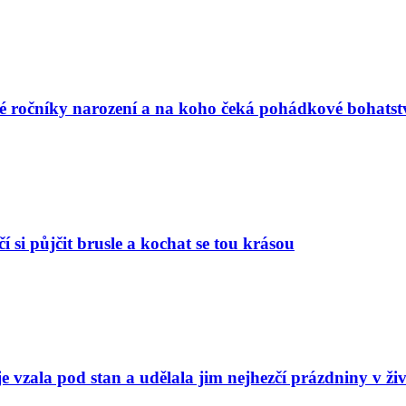
vé ročníky narození a na koho čeká pohádkové bohatst
í si půjčit brusle a kochat se tou krásou
e vzala pod stan a udělala jim nejhezčí prázdniny v ži