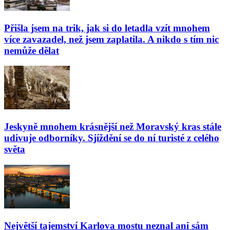
Přišla jsem na trik, jak si do letadla vzít mnohem
více zavazadel, než jsem zaplatila. A nikdo s tím nic
nemůže dělat
Jeskyně mnohem krásnější než Moravský kras stále
udivuje odborníky. Sjíždění se do ní turisté z celého
světa
Největší tajemství Karlova mostu neznal ani sám