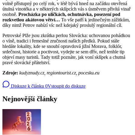
volně přístupný po celý rok, v létě bývá hned na začátku otevřená
útulná vinotéka a v některých sklípcích vás s úsměvem přivítá vinař
osobně.
Procházka po uličkách, ochutnávka, posezení pod
rozkvetlou akátovou větví…
To vše patří k jedinečným zážitkům,
díky nimž Petrov nabízí víc než kdejaký proslulý regionální cíl.
Petrovské Plže jsou zkrátka perlou Slovácka: uchovanou pohádkou
o víně, tradici i řemeslné zručnosti našich předků. Pokud stále
hledáte lokality, kde se snoubí opravdová jižní Morava, folklór,
srdečnost, historie a poctivost, vydejte se sem dřív, než tenhle tip
objeví masy turistů. Tady totiž poznáte, jak voní sklípek a chutná
pravé slovácké přátelství.
Zdroje:
kudyznudy.cz, regiontourist.cz, pocesku.eu
Diskuze k článku
0
Vstoupit do diskuze
Nejnovější články