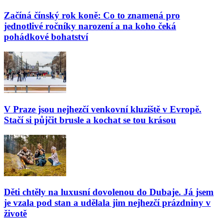
Začíná čínský rok koně: Co to znamená pro
jednotlivé ročníky narození a na koho čeká
pohádkové bohatství
V Praze jsou nejhezčí venkovní kluziště v Evropě.
Stačí si půjčit brusle a kochat se tou krásou
Děti chtěly na luxusní dovolenou do Dubaje. Já jsem
je vzala pod stan a udělala jim nejhezčí prázdniny v
životě