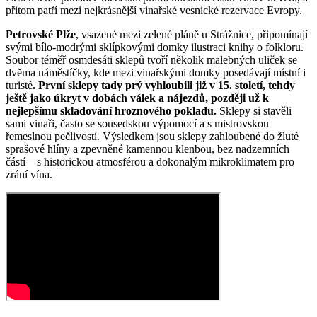
přitom patří mezi nejkrásnější vinařské vesnické rezervace Evropy.
Petrovské Plže
, vsazené mezi zelené pláně u Strážnice, připomínají
svými bílo-modrými sklípkovými domky ilustraci knihy o folkloru.
Soubor téměř osmdesáti sklepů tvoří několik malebných uliček se
dvěma náměstíčky, kde mezi vinařskými domky posedávají místní i
turisté
. První sklepy tady prý vyhloubili již v 15. století, tehdy
ještě jako úkryt v dobách válek a nájezdů, později už k
nejlepšímu skladování hroznového pokladu.
Sklepy si stavěli
sami vinaři, často se sousedskou výpomocí a s mistrovskou
řemeslnou pečlivostí. Výsledkem jsou sklepy zahloubené do žluté
sprašové hlíny a zpevněné kamennou klenbou, bez nadzemních
částí – s historickou atmosférou a dokonalým mikroklimatem pro
zrání vína.