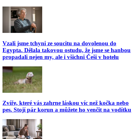
Vzali jsme tchyni ze soucitu na dovolenou do
Egypta. Dělala takovou ostudu, že jsme se hanbou
propadali nejen my, ale i všichni Češi v hotelu
Zvíře, které vás zahrne láskou víc než kočka nebo
pes. Stojí pár korun a můžete ho venčit na vodítku