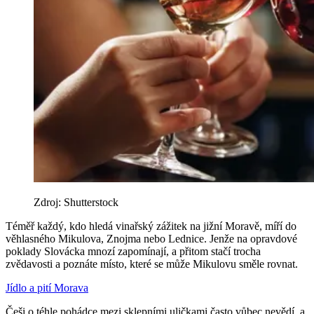
Zdroj: Shutterstock
Téměř každý, kdo hledá vinařský zážitek na jižní Moravě, míří do
věhlasného Mikulova, Znojma nebo Lednice. Jenže na opravdové
poklady Slovácka mnozí zapomínají, a přitom stačí trocha
zvědavosti a poznáte místo, které se může Mikulovu směle rovnat.
Jídlo a pití
Morava
Češi o téhle pohádce mezi sklepními uličkami často vůbec nevědí, a