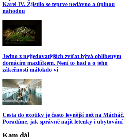
Karel IV. Zjistilo se teprve nedávno a úplnou
náhodou
Jedno z nejjedovatějších zvířat bývá oblíbeným
domácím mazlíčkem. Není to had a o jeho
zákeřnosti málokdo ví
Cesta do exotiky je často levnější než na Mácháč.
Poradíme, jak správně najít letenky i ubytování
Kam dál