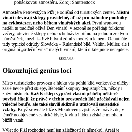
pohádkovou atmosféru. Zdroj: Shutterstock
Atmosféra Petrovských Plží je odlišná od turistických center
. Místní
vinaři otevírají sklepy pravidelně, ať už pro náhodné poutníky
na cyklostezce, nebo během vinařských akcí.
První srpnovou
neděli tu tradičně ožívá Den vinařů, v sezoně se pořádají folklorní
večery, otevřené sklepy nebo ochutnávky přímo na jednom ze dvou
náměstíček, mezi jiskřivě bílými zdmi s modrým lemem. Ochutnáte
tady typické odrůdy Slovácka – Rulandské bílé, Veltlín, Müller, ale i
originální „srdeční vína“ malých vinařů, která nikde jinde nenajdete.
Okouzlující genius loci
Místo turistického provozu a hluku vás pohltí klid venkovské uličky:
zašlé lavice před sklepy, štěbetání skupiny degustujících, někdy i
zpěv místních.
Každý sklep vypráví vlastní příběh; některé
pověsti říkají, že právě v těchto prostorách lidé přečkávali nejen
válečné bouře, ale také slavili sklizně a utužovali sousedské
vztahy.
Když srovnáte Plže s Mikulovem, zjistíte, že právě zde, v
téměř neobjevené vesnické idyle, k vínu i lidem získáte mnohem
bližší vztah.
Výlet do Plží rozhodně není jen záležitostí fajnšmekrů. Areál je