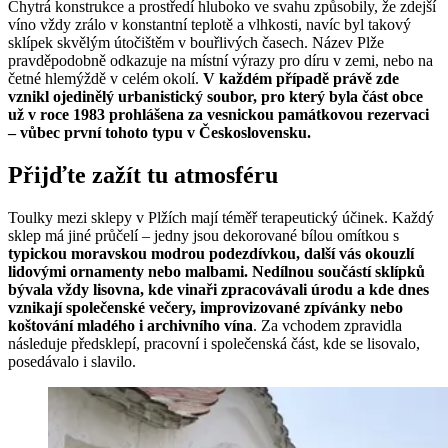
Chytrá konstrukce a prostředí hluboko ve svahu způsobily, že zdejší
víno vždy zrálo v konstantní teplotě a vlhkosti, navíc byl takový
sklípek skvělým útočištěm v bouřlivých časech. Název Plže
pravděpodobně odkazuje na místní výrazy pro díru v zemi, nebo na
četné hlemýždě v celém okolí.
V každém případě právě zde
vznikl ojedinělý urbanistický soubor, pro který byla část obce
už v roce 1983 prohlášena za vesnickou památkovou rezervaci
– vůbec první tohoto typu v Československu.
Přijďte zažít tu atmosféru
Toulky mezi sklepy v Plžích mají téměř terapeutický účinek. Každý
sklep má jiné průčelí – jedny jsou dekorované bílou omítkou s
typickou moravskou modrou podezdívkou, další vás okouzlí
lidovými ornamenty nebo malbami. Nedílnou součástí sklípků
bývala vždy lisovna, kde vinaři zpracovávali úrodu a kde dnes
vznikají společenské večery, improvizované zpívánky nebo
koštování mladého i archivního vína
. Za vchodem zpravidla
následuje předsklepí, pracovní i společenská část, kde se lisovalo,
posedávalo i slavilo.