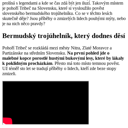
prolíná s legendami a kde se čas zdá být jen iluzí. Takovým místem
je pohoří Tribeč na Slovensku, které si vysloužilo pověst
slovenského bermudského trojúhelníku. Co se v těchto lesích
skutečně děje? Jsou příběhy o zmizelých lidech pouhými mýty, nebo
je na nich něco pravdy?
Bermudský trojúhelník, který dodnes děsí
Pohoří Tribeč se rozkládá mezi městy Nitra, Zlaté Moravce a
Partizánske na středním Slovensku.
Na první pohled jde o
malebné kopce porostlé hustými bukovými lesy, které by lákaly
k poklidným procházkám
. Přesto má toto místo temnou pověst.
Už téměř sto let se tradují příběhy o lidech, kteří zde beze stopy
zmizeli.