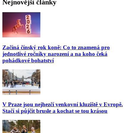
Nejnovější články
Začíná čínský rok koně: Co to znamená pro
jednotlivé ročníky narození a na koho čeká
pohádkové bohatství
V Praze jsou nejhezčí venkovní kluziště v Evropě.
Stačí si půjčit brusle a kochat se tou krásou