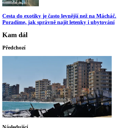
Cesta do exotiky je často levnější než na Mácháč.
Poradíme, jak správně najít letenky i ubytování
Kam dál
Předchozí
Následující