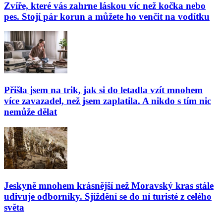
Zvíře, které vás zahrne láskou víc než kočka nebo
pes. Stojí pár korun a můžete ho venčit na vodítku
Přišla jsem na trik, jak si do letadla vzít mnohem
více zavazadel, než jsem zaplatila. A nikdo s tím nic
nemůže dělat
Jeskyně mnohem krásnější než Moravský kras stále
udivuje odborníky. Sjíždění se do ní turisté z celého
světa