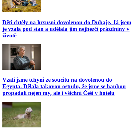
Děti chtěly na luxusní dovolenou do Dubaje. Já jsem
je vzala pod stan a udělala jim nejhezčí prázdniny v
životě
Vzali jsme tchyni ze soucitu na dovolenou do
Egypta. Dělala takovou ostudu, že jsme se hanbou
propadali nejen my, ale i všichni Češi v hotelu