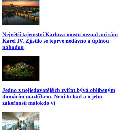
Největší tajemství Karlova mostu neznal ani sám
Karel IV. Zjistilo se teprve nedávno a úplnou
náhodou
Jedno z nejjedovatějších zvířat bývá oblíbeným
domácím mazlíčkem. Není to had a o jeho
zákeřnosti málokdo ví