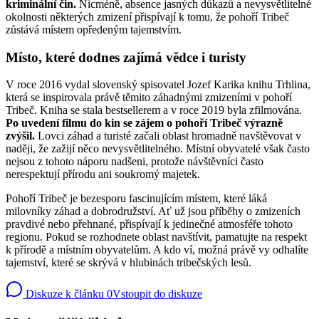
kriminální čin.
Nicméně, absence jasných důkazů a nevysvětlitelné
okolnosti některých zmizení přispívají k tomu, že pohoří Tribeč
zůstává místem opředeným tajemstvím.
Místo, které dodnes zajímá vědce i turisty
V roce 2016 vydal slovenský spisovatel Jozef Karika knihu Trhlina,
která se inspirovala právě těmito záhadnými zmizeními v pohoří
Tribeč. Kniha se stala bestsellerem a v roce 2019 byla zfilmována.
Po uvedení filmu do kin se zájem o pohoří Tribeč výrazně
zvýšil.
Lovci záhad a turisté začali oblast hromadně navštěvovat v
naději, že zažijí něco nevysvětlitelného. Místní obyvatelé však často
nejsou z tohoto náporu nadšeni, protože návštěvníci často
nerespektují přírodu ani soukromý majetek.
Pohoří Tribeč je bezesporu fascinujícím místem, které láká
milovníky záhad a dobrodružství. Ať už jsou příběhy o zmizeních
pravdivé nebo přehnané, přispívají k jedinečné atmosféře tohoto
regionu. Pokud se rozhodnete oblast navštívit, pamatujte na respekt
k přírodě a místním obyvatelům. A kdo ví, možná právě vy odhalíte
tajemství, které se skrývá v hlubinách tribečských lesů.
Diskuze k článku
0
Vstoupit do diskuze