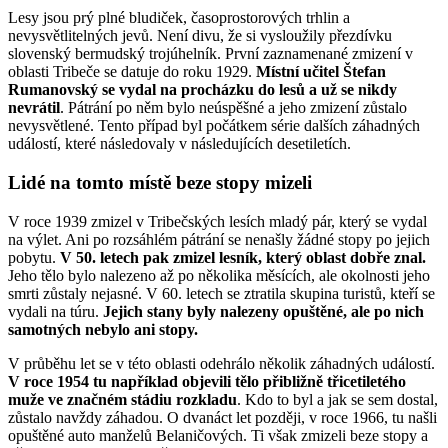
Lesy jsou prý plné bludiček, časoprostorových trhlin a
nevysvětlitelných jevů. Není divu, že si vysloužily přezdívku
slovenský bermudský trojúhelník. První zaznamenané zmizení v
oblasti Tribeče se datuje do roku 1929.
Místní učitel Štefan
Rumanovský se vydal na procházku do lesů a už se nikdy
nevrátil
. Pátrání po něm bylo neúspěšné a jeho zmizení zůstalo
nevysvětlené. Tento případ byl počátkem série dalších záhadných
událostí, které následovaly v následujících desetiletích.
Lidé na tomto místě beze stopy mizeli
V roce 1939 zmizel v Tribečských lesích mladý pár, který se vydal
na výlet. Ani po rozsáhlém pátrání se nenašly žádné stopy po jejich
pobytu.
V 50. letech pak zmizel lesník, který oblast dobře znal.
Jeho tělo bylo nalezeno až po několika měsících, ale okolnosti jeho
smrti zůstaly nejasné. V 60. letech se ztratila skupina turistů, kteří se
vydali na túru.
Jejich stany byly nalezeny opuštěné, ale po nich
samotných nebylo ani stopy.
V průběhu let se v této oblasti odehrálo několik záhadných událostí.
V roce 1954 tu například objevili tělo přibližně třicetiletého
muže ve značném stádiu rozkladu
. Kdo to byl a jak se sem dostal,
zůstalo navždy záhadou. O dvanáct let později, v roce 1966, tu našli
opuštěné auto manželů Belaničových. Ti však zmizeli beze stopy a