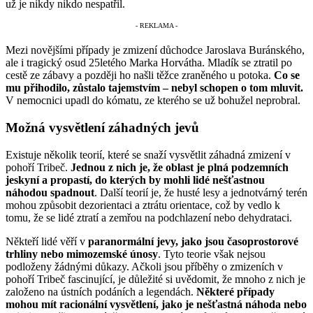
už je nikdy nikdo nespatřil.
Mezi novějšími případy je zmizení důchodce Jaroslava Buránského,
ale i tragický osud 25letého Marka Horvátha. Mladík se ztratil po
cestě ze zábavy a později ho našli těžce zraněného u potoka.
Co se
mu přihodilo, zůstalo tajemstvím – nebyl schopen o tom mluvit.
V nemocnici upadl do kómatu, ze kterého se už bohužel neprobral.
Možná vysvětlení záhadných jevů
Existuje několik teorií, které se snaží vysvětlit záhadná zmizení v
pohoří Tribeč.
Jednou z nich je, že oblast je plná podzemních
jeskyní a propastí, do kterých by mohli lidé nešťastnou
náhodou spadnout
. Další teorií je, že husté lesy a jednotvárný terén
mohou způsobit dezorientaci a ztrátu orientace, což by vedlo k
tomu, že se lidé ztratí a zemřou na podchlazení nebo dehydrataci.
Někteří lidé věří v
paranormální jevy, jako jsou časoprostorové
trhliny nebo mimozemské únosy
. Tyto teorie však nejsou
podloženy žádnými důkazy. Ačkoli jsou příběhy o zmizeních v
pohoří Tribeč fascinující, je důležité si uvědomit, že mnoho z nich je
založeno na ústních podáních a legendách.
Některé případy
mohou mít racionální vysvětlení, jako je nešťastná náhoda nebo