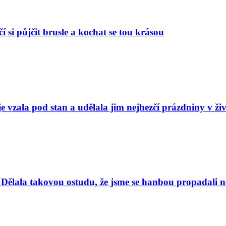
í si půjčit brusle a kochat se tou krásou
e vzala pod stan a udělala jim nejhezčí prázdniny v ži
Dělala takovou ostudu, že jsme se hanbou propadali nej