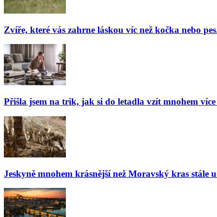
Zvíře, které vás zahrne láskou víc než kočka nebo pes
Přišla jsem na trik, jak si do letadla vzít mnohem více
Jeskyně mnohem krásnější než Moravský kras stále udiv