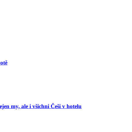
votě
en my, ale i všichni Češi v hotelu