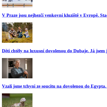
V Praze jsou nejhezčí venkovní kluziště v Evropě. Stač
Děti chtěly na luxusní dovolenou do Dubaje. Já jsem j
Vzali jsme tchyni ze soucitu na dovolenou do Egypta. 