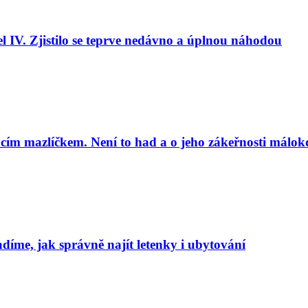
l IV. Zjistilo se teprve nedávno a úplnou náhodou
cím mazlíčkem. Není to had a o jeho zákeřnosti málok
adíme, jak správně najít letenky i ubytování