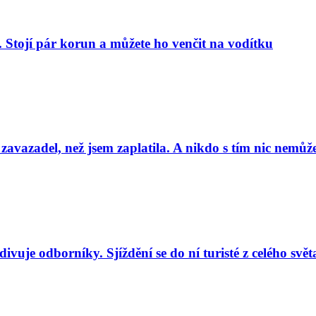
. Stojí pár korun a můžete ho venčit na vodítku
 zavazadel, než jsem zaplatila. A nikdo s tím nic nemůže
uje odborníky. Sjíždění se do ní turisté z celého svět