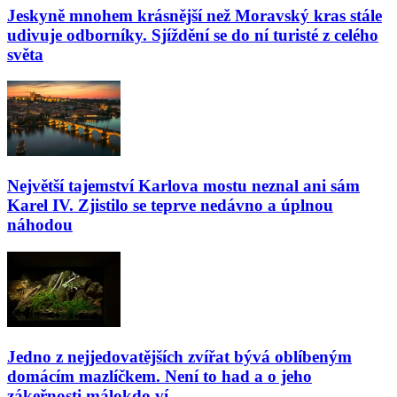
Jeskyně mnohem krásnější než Moravský kras stále
udivuje odborníky. Sjíždění se do ní turisté z celého
světa
Největší tajemství Karlova mostu neznal ani sám
Karel IV. Zjistilo se teprve nedávno a úplnou
náhodou
Jedno z nejjedovatějších zvířat bývá oblíbeným
domácím mazlíčkem. Není to had a o jeho
zákeřnosti málokdo ví