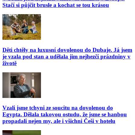
Stačí si půjčit brusle a kochat se tou krásou
Děti chtěly na luxusní dovolenou do Dubaje. Já jsem
je vzala pod stan a udělala jim nejhezčí prázdniny v
životě
Vzali jsme tchyni ze soucitu na dovolenou do
Egypta. Dělala takovou ostudu, že jsme se hanbou
propadali nejen my, ale i všichni Češi v hotelu