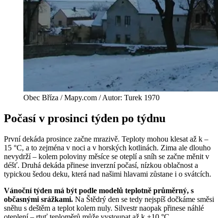
Obec Bříza / Mapy.com / Autor: Turek 1970
Počasí v prosinci týden po týdnu
První dekáda prosince začne mrazivě. Teploty mohou klesat až k –
15 °C, a to zejména v noci a v horských kotlinách. Zima ale dlouho
nevydrží – kolem poloviny měsíce se oteplí a sníh se začne měnit v
déšť. Druhá dekáda přinese inverzní počasí, nízkou oblačnost a
typickou šedou deku, která nad našimi hlavami zůstane i o svátcích.
Vánoční týden má být podle modelů teplotně průměrný, s
občasnými srážkami.
Na Štědrý den se tedy nejspíš dočkáme směsi
sněhu s deštěm a teplot kolem nuly. Silvestr naopak přinese náhlé
oteplení – rtuť teploměrů může vystoupat až k +10 °C.