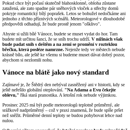
Pokud chce být počasí skutečně blahosklonné, obloha zůstane
zatažená, ale zato spadne pár sněhových vloček a střechy domů
pokryje romantický bílý poprašek. Letos se bohužel nedočkáme ani
jednoho z těchto příznivých scénářů. Meteorologové v dlouhodobé
předpovědi odhadují, že bude prostě jenom "ošklivo".
Abyste si užili bílé Vánoce, budete se muset vydat do hor. Tam
budete mít určitou šanci, že se sníh trochu udrží.
V nížinách však
bude padat sníh s deštěm a na zemi se promění v rozteklou
břečku, která posléze namrzne.
Nejenže tedy ve městech nebude
krásně bílo, ale ještě ke všemu si budeme muset dávat dobrý pozor,
abychom si nezlomili nohu.
Vánoce na blátě jako nový standard
Zajímavé je, že Štědrý den nebýval zasněžený ani v historii, kdy se
ještě neřešilo globální oteplování.
"Na Adama a Evu čekejte
oblevu,"
říká stará pranostika. A letošní rok nebude výjimkou.
Prosinec 2025 má být podle meteorologů teplotně průměrný, ale
srážkově nadprůměrný – což v praxi znamená, že bude spíše pršet
než sněžit. Průměrné denní teploty se budou pohybovat lehce nad
nulou.