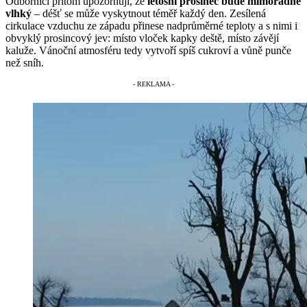
Odborníci přitom upozorňují, že
letošní prosinec bude mimořádně
vlhký
– déšť se může vyskytnout téměř každý den. Zesílená
cirkulace vzduchu ze západu přinese nadprůměrné teploty a s nimi i
obvyklý prosincový jev: místo vloček kapky deště, místo závějí
kaluže. Vánoční atmosféru tedy vytvoří spíš cukroví a vůně punče
než sníh.