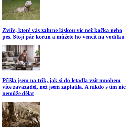
Zvíře, které vás zahrne láskou víc než kočka nebo
pes. Stojí pár korun a můžete ho venčit na vodítku
Přišla jsem na trik, jak si do letadla vzít mnohem
více zavazadel, než jsem zaplatila. A nikdo s tím nic
nemůže dělat