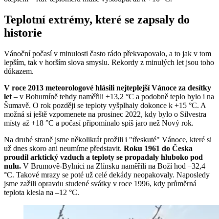
Teplotní extrémy, které se zapsaly do
historie
Vánoční počasí v minulosti často rádo překvapovalo, a to jak v tom
lepším, tak v horším slova smyslu. Rekordy z minulých let jsou toho
důkazem.
V roce 2013 meteorologové hlásili nejteplejší Vánoce za desítky
let
– v Bohumíně tehdy naměřili +13,2 °C a podobně teplo bylo i na
Šumavě. O rok později se teploty vyšplhaly dokonce k +15 °C. A
možná si ještě vzpomenete na prosinec 2022, kdy bylo o Silvestra
místy až +18 °C a počasí připomínalo spíš jaro než Nový rok.
Na druhé straně jsme několikrát prožili i "třeskuté" Vánoce, které si
už dnes skoro ani neumíme představit.
Roku 1961 do Česka
proudil arktický vzduch a teploty se propadaly hluboko pod
nulu.
V Brumově-Bylnici na Zlínsku naměřili na Boží hod –32,4
°C. Takové mrazy se poté už celé dekády neopakovaly. Naposledy
jsme zažili opravdu studené svátky v roce 1996, kdy průměrná
teplota klesla na –12 °C.