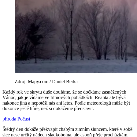
Zdroj: Mapy.com / Daniel Berka
Každý rok ve skrytu duše doufáme, že se dočkáme zasněžených
Vánoc, jak je vídáme ve filmových pohádkách. Realita ale bývá
nakonec jiná a nepotěší nás ani letos. Podle meteorologů může být
dokonce ještě hůře, než si dokážeme představit.
příroda
Počasí
Štědrý den dokáže překvapit chabým zimním sluncem, které v sobě
sice nese určitý nádech sladkobolna, ale aspoň přeje procházkám.