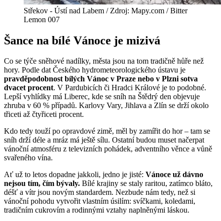
Střekov - Ústí nad Labem / Zdroj: Mapy.com / Bitter
Lemon 007
Šance na bílé Vánoce je mizivá
Co se týče sněhové nadílky, města jsou na tom tradičně hůře než
hory. Podle dat Českého hydrometeorologického ústavu je
pravděpodobnost bílých Vánoc v Praze nebo v Plzni sotva
dvacet procent
. V Pardubicích či Hradci Králové je to podobné.
Lepší vyhlídky má Liberec, kde se sníh na Štědrý den objevuje
zhruba v 60 % případů. Karlovy Vary, Jihlava a Zlín se drží okolo
třiceti až čtyřiceti procent.
Kdo tedy touží po opravdové zimě, měl by zamířit do hor – tam se
sníh drží déle a mráz má ještě sílu. Ostatní budou muset načerpat
vánoční atmosféru z televizních pohádek, adventního věnce a vůně
svařeného vína.
Ať už to letos dopadne jakkoli, jedno je jisté:
Vánoce už dávno
nejsou tím, čím bývaly.
Bílé krajiny se staly raritou, zatímco bláto,
déšť a vítr jsou novým standardem. Nezbude nám tedy, než si
vánoční pohodu vytvořit vlastním úsilím: svíčkami, koledami,
tradičním cukrovím a rodinnými vztahy naplněnými láskou.