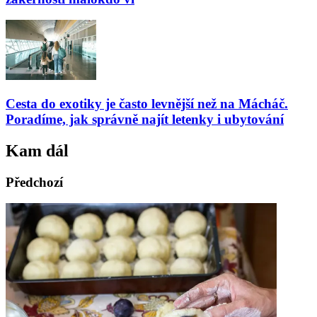
Cesta do exotiky je často levnější než na Mácháč.
Poradíme, jak správně najít letenky i ubytování
Kam dál
Předchozí