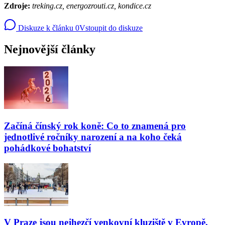
Zdroje:
treking.cz, energozrouti.cz, kondice.cz
Diskuze k článku
0
Vstoupit do diskuze
Nejnovější články
Začíná čínský rok koně: Co to znamená pro
jednotlivé ročníky narození a na koho čeká
pohádkové bohatství
V Praze jsou nejhezčí venkovní kluziště v Evropě.