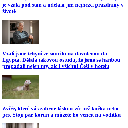
je vzala pod stan a udělala jim nejhezčí prázdniny v
životě
Vzali jsme tchyni ze soucitu na dovolenou do
Egypta. Dělala takovou ostudu, že jsme se hanbou
propadali nejen my, ale i všichni Češi v hotelu
Zvíře, které vás zahrne láskou víc než kočka nebo
pes. Stojí pár korun a můžete ho venčit na vodítku