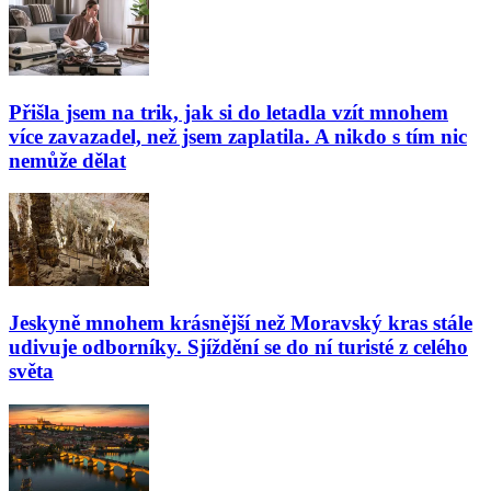
Přišla jsem na trik, jak si do letadla vzít mnohem
více zavazadel, než jsem zaplatila. A nikdo s tím nic
nemůže dělat
Jeskyně mnohem krásnější než Moravský kras stále
udivuje odborníky. Sjíždění se do ní turisté z celého
světa