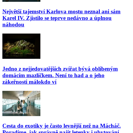
Největší tajemství Karlova mostu neznal ani sám
Karel IV. Zjistilo se teprve nedávno a úplnou
náhodou
Jedno z nejjedovatějších zvířat bývá oblíbeným
domácím mazlíčkem. Není to had a o jeho
zákeřnosti málokdo ví
Cesta do exotiky je často levnější než na Mácháč.
Poradíme, jak správně najít letenky i ubytování