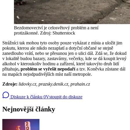
Bezdomovectví je celosvětový problém a není
protizákonné. Zdroj: Shutterstock
Strážníci tak mohou tyto osoby pouze vykázat z místa a uložit jim
pokutu, kterou ale nikdo nezaplatí a dotyční občané se stejně
zanedlouho vrátí, nebo se přesunou jen o ulici dál. Zdá se, že dokud
v lokalitě budou bazary, zastavárny, večerky, kde se dá koupit levný
alkohol v kteroukoliv hodinu a zařízení, které takovýto druh lidí
přitahuje
, problém se vyřešit nepodaří
a tzv. Koněvka zůstane dál
na mapách nejodpudivějších míst naší metropole.
Zdroje:
lidovky.cz, prazsky.denik.cz, prahain.cz
Diskuze k článku
0
Vstoupit do diskuze
Nejnovější články