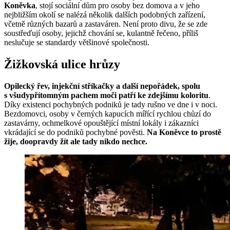
Koněvka
, stojí sociální dům pro osoby bez domova a v jeho
nejbližším okolí se nalézá několik dalších podobných zařízení,
včetně různých bazarů a zastaváren. Není proto divu, že se zde
soustřeďují osoby, jejichž chování se, kulantně řečeno, příliš
neslučuje se standardy většinové společnosti.
Žižkovská ulice hrůzy
Opilecký řev, injekční stříkačky a další nepořádek, spolu
s všudypřítomným pachem moči patří ke zdejšímu koloritu
.
Díky existenci pochybných podniků je tady rušno ve dne i v noci.
Bezdomovci, osoby v černých kapucích mířící rychlou chůzí do
zastavárny, ochmelkové opouštějící místní lokály i zákazníci
vkrádající se do podniků pochybné pověsti.
Na Koněvce to prostě
žije, doopravdy žít ale tady nikdo nechce.