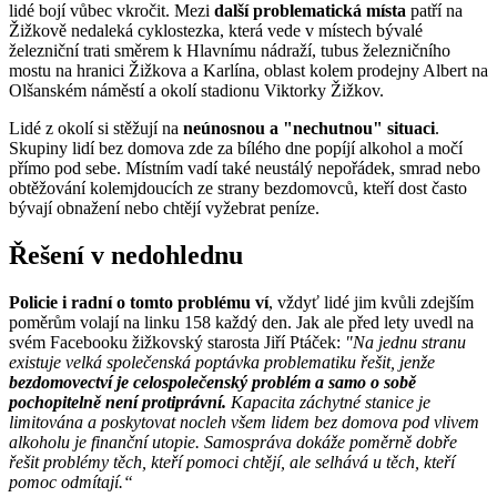
lidé bojí vůbec vkročit. Mezi
další problematická místa
patří na
Žižkově nedaleká cyklostezka, která vede v místech bývalé
železniční trati směrem k Hlavnímu nádraží, tubus železničního
mostu na hranici Žižkova a Karlína, oblast kolem prodejny Albert na
Olšanském náměstí a okolí stadionu Viktorky Žižkov.
Lidé z okolí si stěžují na
neúnosnou a "nechutnou" situaci
.
Skupiny lidí bez domova zde za bílého dne popíjí alkohol a močí
přímo pod sebe. Místním vadí také neustálý nepořádek, smrad nebo
obtěžování kolemjdoucích ze strany bezdomovců, kteří dost často
bývají obnažení nebo chtějí vyžebrat peníze.
Řešení v nedohlednu
Policie i radní o tomto problému ví
, vždyť lidé jim kvůli zdejším
poměrům volají na linku 158 každý den. Jak ale před lety uvedl na
svém Facebooku žižkovský starosta Jiří Ptáček:
"Na jednu stranu
existuje velká společenská poptávka problematiku řešit, jenže
bezdomovectví je celospolečenský problém a samo o sobě
pochopitelně není protiprávní.
Kapacita záchytné stanice je
limitována a poskytovat nocleh všem lidem bez domova pod vlivem
alkoholu je finanční utopie. Samospráva dokáže poměrně dobře
řešit problémy těch, kteří pomoci chtějí, ale selhává u těch, kteří
pomoc odmítají.“