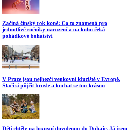
Začíná čínský rok koně: Co to znamená pro
jednotlivé ročníky narození a na koho čeká
pohádkové bohatství
V Praze jsou nejhezčí venkovní kluziště v Evropě.
Stačí si půjčit brusle a kochat se tou krásou
Děti chtěly na luxusní dovolenou do Dubaje. Já jsem