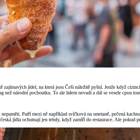
zajímavých jídel, na která jsou Češi náležitě pyšní. Jenže když cizinci
ing než národní pochoutku. To ale lidem nevadí a dál se vesele cpou to
 nepaměti. Patří mezi ně například svíčková na smetaně, pečená kachna
e česká jídla ochutnají jen tehdy, když zamíří do restaurace. Ale poku