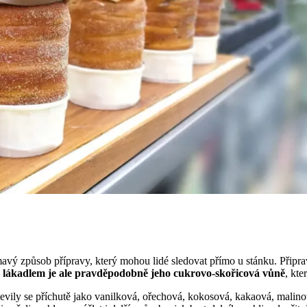
avý způsob přípravy, který mohou lidé sledovat přímo u stánku. Připravu
m lákadlem je ale pravděpodobně jeho cukrovo-skořicová vůně
, kte
jevily se příchutě jako vanilková, ořechová, kokosová, kakaová, malin