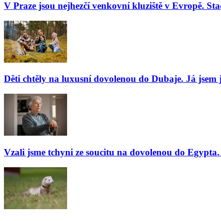
V Praze jsou nejhezčí venkovní kluziště v Evropě. Stač
Děti chtěly na luxusní dovolenou do Dubaje. Já jsem j
Vzali jsme tchyni ze soucitu na dovolenou do Egypta. 