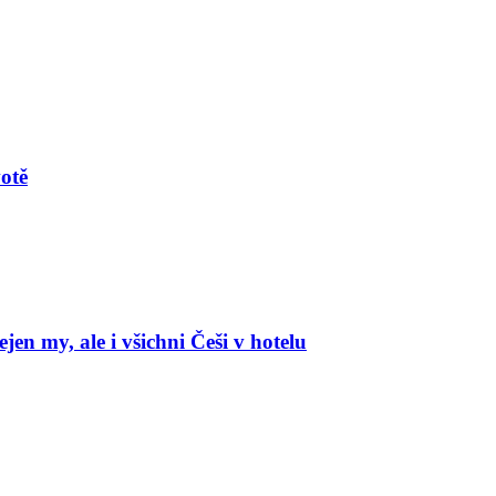
votě
en my, ale i všichni Češi v hotelu