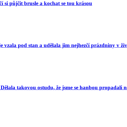
í si půjčit brusle a kochat se tou krásou
e vzala pod stan a udělala jim nejhezčí prázdniny v ži
Dělala takovou ostudu, že jsme se hanbou propadali nej