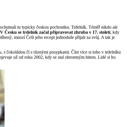
by ochutnali tu typicky českou pochoutku. Trdelník. Téměř nikdo ale
V Česku se trdelník začal připravovat zhruba v 17. století
, kdy
blíbený, mnozí Češi jeho recept jednoduše přijali za svůj. A tak je
ou, s čokoládou či s různými posypkami. Čím více si toho v trdelníku
bjevuje už od roku 2002, kdy se stal ohromným hitem. Lidé si ho