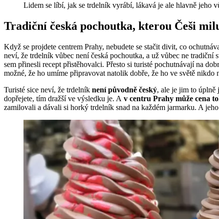
Lidem se líbí, jak se trdelník vyrábí, lákavá je ale hlavně jeho 
Tradiční česká pochoutka, kterou Češi mil
Když se projdete centrem Prahy, nebudete se stačit divit, co ochutnáva
neví, že trdelník vůbec není česká pochoutka, a už vůbec ne tradiční
sem přinesli recept přistěhovalci. Přesto si turisté pochutnávají na dob
možné, že ho umíme připravovat natolik dobře, že ho ve světě nikdo
Turisté sice neví, že trdelník
není původně český
, ale je jim to úpln
dopřejete, tím dražší ve výsledku je. A
v centru Prahy může cena toho
zamilovali a dávali si horký trdelník snad na každém jarmarku. A jeho 