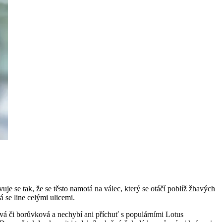
je se tak, že se těsto namotá na válec, který se otáčí poblíž žhavých
rá se line celými ulicemi.
ová či borůvková a nechybí ani příchuť s populárními Lotus