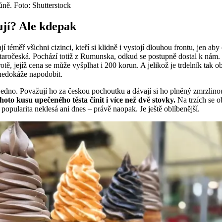
vůně. Foto: Shutterstock
ují? Ale kdepak
jí téměř všichni cizinci, kteří si klidně i vystojí dlouhou frontu, jen a
 staročeská. Pochází totiž z Rumunska, odkud se postupně dostal k nám.
rotě, jejíž cena se může vyšplhat i 200 korun. A jelikož je trdelník tak o
 nedokáže napodobit.
ě jedno. Považují ho za českou pochoutku a dávají si ho plněný zmrzlin
to kusu upečeného těsta činit i více než dvě stovky.
Na trzích se o
popularita neklesá ani dnes – právě naopak. Je ještě oblíbenější.