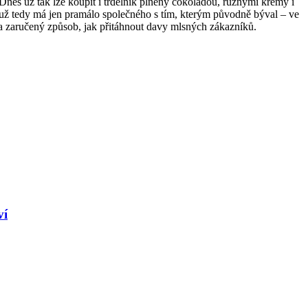
. Dnes už tak lze koupit i trdelník plněný čokoládou, různými krémy i
 už tedy má jen pramálo společného s tím, kterým původně býval – ve
 a zaručený způsob, jak přitáhnout davy mlsných zákazníků.
ví