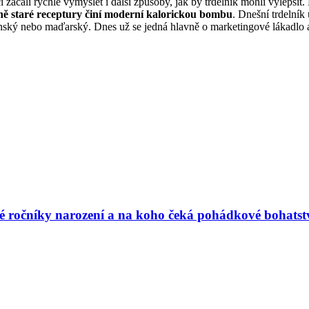
 začali rychle vymýšlet i další způsoby, jak by trdelník mohli vylepšit
ě staré receptury činí moderní kalorickou bombu
. Dnešní trdelník
rumunský nebo maďarský. Dnes už se jedná hlavně o marketingové lákadlo
vé ročníky narození a na koho čeká pohádkové bohatst