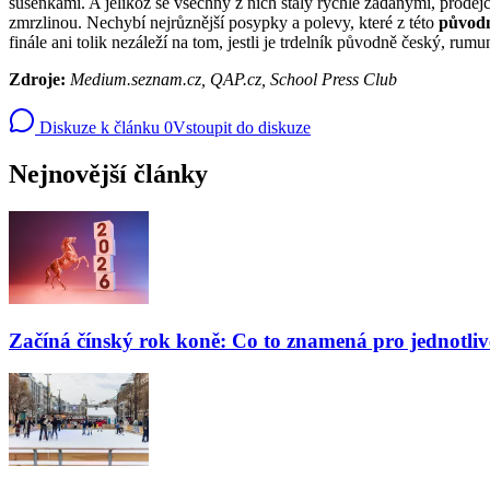
sušenkami. A jelikož se všechny z nich staly rychle žádanými, prodejci
zmrzlinou. Nechybí nejrůznější posypky a polevy, které z této
původn
finále ani tolik nezáleží na tom, jestli je trdelník původně český, 
Zdroje:
Medium.seznam.cz, QAP.cz, School Press Club
Diskuze k článku
0
Vstoupit do diskuze
Nejnovější články
Začíná čínský rok koně: Co to znamená pro jednotli