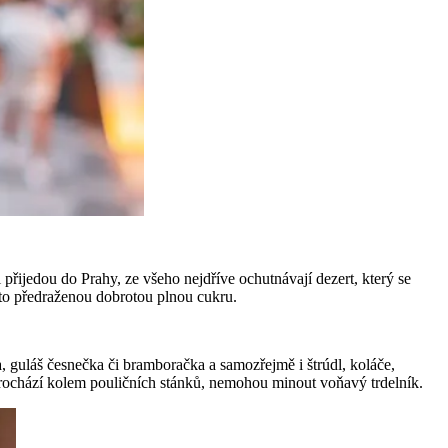
 přijedou do Prahy, ze všeho nejdříve ochutnávají dezert, který se
uto předraženou dobrotou plnou cukru.
, guláš česnečka či bramboračka a samozřejmě i štrúdl, koláče,
d prochází kolem pouličních stánků, nemohou minout voňavý trdelník.