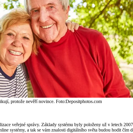
likují, protože nevěří novince. Foto:Depositphotos.com
zace veřejné správy. Základy systému byly položeny už v letech 2007–2
nline systémy, a tak se vám znalosti digitálního světa budou hodit čím dá