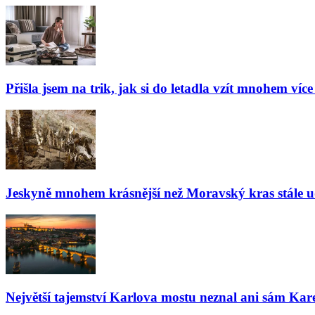
Přišla jsem na trik, jak si do letadla vzít mnohem více
Jeskyně mnohem krásnější než Moravský kras stále udiv
Největší tajemství Karlova mostu neznal ani sám Kare