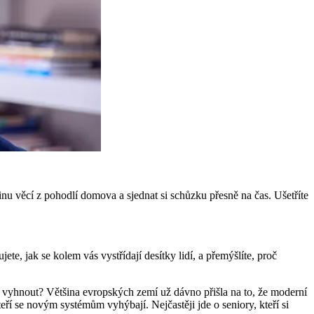
nu věcí z pohodlí domova a sjednat si schůzku přesně na čas. Ušetříte
jete, jak se kolem vás vystřídají desítky lidí, a přemýšlíte, proč
ím vyhnout? Většina evropských zemí už dávno přišla na to, že moderní
ří se novým systémům vyhýbají. Nejčastěji jde o seniory, kteří si