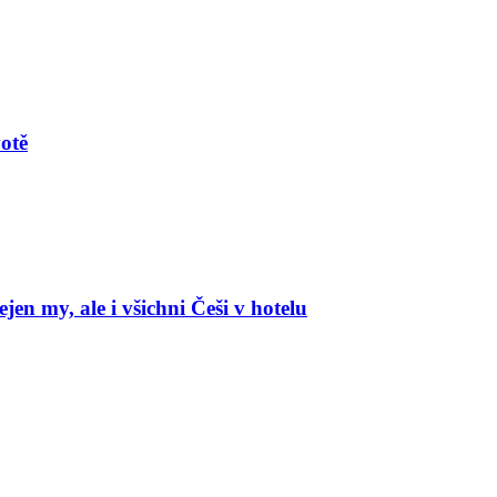
votě
en my, ale i všichni Češi v hotelu