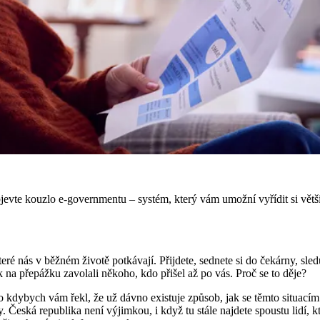
bjevte kouzlo e-governmentu – systém, který vám umožní vyřídit si větši
teré nás v běžném životě potkávají. Přijdete, sednete si do čekárny, sledu
k na přepážku zavolali někoho, kdo přišel až po vás. Proč se to děje?
co kdybych vám řekl, že už dávno existuje způsob, jak se těmto situac
ská republika není výjimkou, i když tu stále najdete spoustu lidí, kte