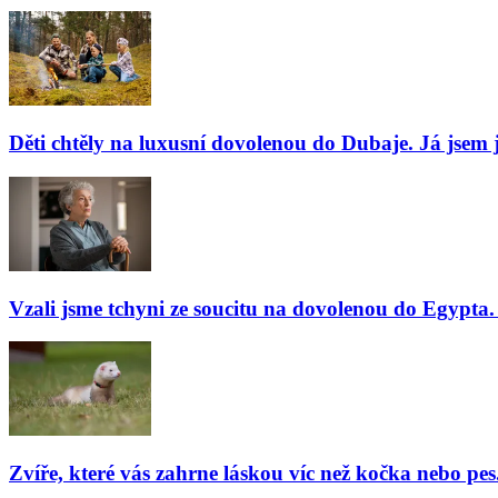
Děti chtěly na luxusní dovolenou do Dubaje. Já jsem j
Vzali jsme tchyni ze soucitu na dovolenou do Egypta. 
Zvíře, které vás zahrne láskou víc než kočka nebo pes