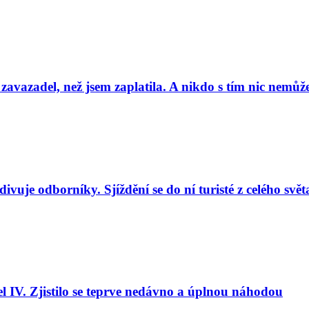
 zavazadel, než jsem zaplatila. A nikdo s tím nic nemůže
uje odborníky. Sjíždění se do ní turisté z celého svět
l IV. Zjistilo se teprve nedávno a úplnou náhodou