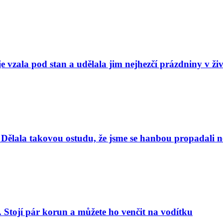
e vzala pod stan a udělala jim nejhezčí prázdniny v ži
Dělala takovou ostudu, že jsme se hanbou propadali nej
. Stojí pár korun a můžete ho venčit na vodítku