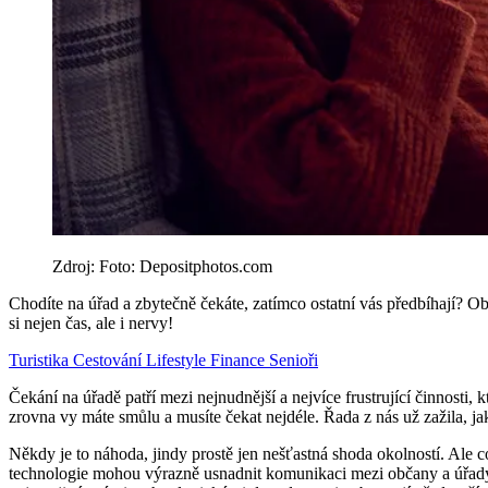
Zdroj: Foto: Depositphotos.com
Chodíte na úřad a zbytečně čekáte, zatímco ostatní vás předbíhají? O
si nejen čas, ale i nervy!
Turistika
Cestování
Lifestyle
Finance
Senioři
Čekání na úřadě patří mezi nejnudnější a nejvíce frustrující činnosti, k
zrovna vy máte smůlu a musíte čekat nejdéle. Řada z nás už zažila, ja
Někdy je to náhoda, jindy prostě jen nešťastná shoda okolností. Ale 
technologie mohou výrazně usnadnit komunikaci mezi občany a úřady. Če