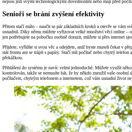
nejsou jistí svými technologickými dovednostmi nebo mají před počíta
Senioři se brání zvýšení efektivity
Přitom stačí málo – naučit se pár základních kroků a otevře se vám svě
usnadnil. Díky němu můžete vyřizovat velké množství věcí online – o
jen potřebujete na pobočku osobně dorazit, můžete si přes internet sj
Přijdete, vyřídíte si svou věc a odejdete, aniž byste museli čekat v 
stát frontu ani se trápit s papíry. Stačí mít počítač nebo chytrý tele
překážkou.
Přihlášení do systému je navíc velmi jednoduché. Můžete využít někol
kontrolován, takže se nemusíte bát, že by někdo zneužil vaše osobní úda
počítačem, chytrým telefonem a internetem, což vám usnadní život neje