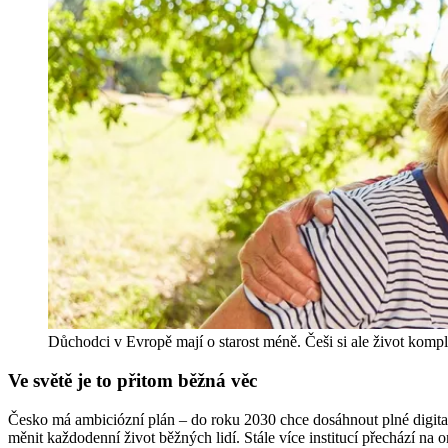
Důchodci v Evropě mají o starost méně. Češi si ale život komp
Ve světě je to přitom běžná věc
Česko má ambiciózní plán – do roku 2030 chce dosáhnout plné digitali
měnit každodenní život běžných lidí. Stále více institucí přechází na o