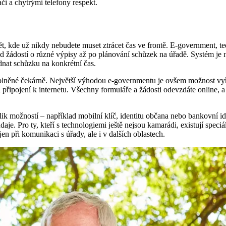
či a chytrými telefony respekt.
t, kde už nikdy nebudete muset ztrácet čas ve frontě. E-government, ted
d žádostí o různé výpisy až po plánování schůzek na úřadě. Systém je n
ednat schůzku na konkrétní čas.
přeplněné čekárně. Největší výhodou e-governmentu je ovšem možnost vyří
fon a připojení k internetu. Všechny formuláře a žádosti odevzdáte onli
ik možností – například mobilní klíč, identitu občana nebo bankovní i
je. Pro ty, kteří s technologiemi ještě nejsou kamarádi, existují speciá
n při komunikaci s úřady, ale i v dalších oblastech.