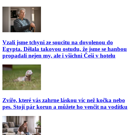
Vzali jsme tchyni ze soucitu na dovolenou do
Egypta. Dělala takovou ostudu, že jsme se hanbou
propadali nejen my, ale i všichni Češi v hotelu
Zvíře, které vás zahrne láskou víc než kočka nebo
pes. Stojí pár korun a můžete ho venčit na vodítku