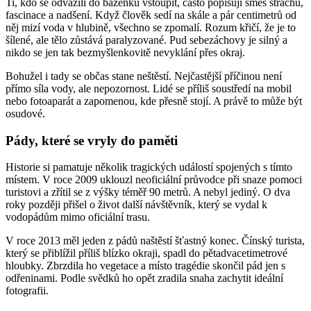
Ti, kdo se odvážili do bazénku vstoupit, často popisují směs strachu,
fascinace a nadšení. Když člověk sedí na skále a pár centimetrů od
něj mizí voda v hlubině, všechno se zpomalí. Rozum křičí, že je to
šílené, ale tělo zůstává paralyzované. Pud sebezáchovy je silný a
nikdo se jen tak bezmyšlenkovitě nevyklání přes okraj.
Bohužel i tady se občas stane neštěstí. Nejčastější příčinou není
přímo síla vody, ale nepozornost. Lidé se příliš soustředí na mobil
nebo fotoaparát a zapomenou, kde přesně stojí. A právě to může být
osudové.
Pády, které se vryly do paměti
Historie si pamatuje několik tragických událostí spojených s tímto
místem. V roce 2009 uklouzl neoficiální průvodce při snaze pomoci
turistovi a zřítil se z výšky téměř 90 metrů. A nebyl jediný. O dva
roky později přišel o život další návštěvník, který se vydal k
vodopádům mimo oficiální trasu.
V roce 2013 měl jeden z pádů naštěstí šťastný konec. Čínský turista,
který se přiblížil příliš blízko okraji, spadl do pětadvacetimetrové
hloubky. Zbrzdila ho vegetace a místo tragédie skončil pád jen s
odřeninami. Podle svědků ho opět zradila snaha zachytit ideální
fotografii.