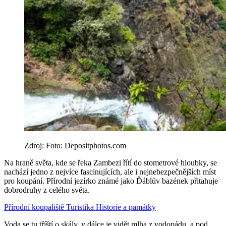
Zdroj: Foto: Depositphotos.com
Na hraně světa, kde se řeka Zambezi řítí do stometrové hloubky, se
nachází jedno z nejvíce fascinujících, ale i nejnebezpečnějších míst
pro koupání. Přírodní jezírko známé jako Ďáblův bazének přitahuje
dobrodruhy z celého světa.
Přírodní koupaliště
Turistika
Historie a památky
Voda se tu tříští o skály, v dálce je vidět mlha z vodopádu, a pod