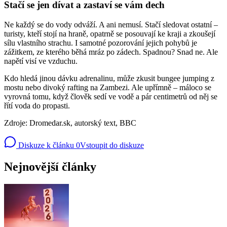
Stačí se jen dívat a zastaví se vám dech
Ne každý se do vody odváží. A ani nemusí. Stačí sledovat ostatní –
turisty, kteří stojí na hraně, opatrně se posouvají ke kraji a zkoušejí
sílu vlastního strachu. I samotné pozorování jejich pohybů je
zážitkem, ze kterého běhá mráz po zádech. Spadnou? Snad ne. Ale
napětí visí ve vzduchu.
Kdo hledá jinou dávku adrenalinu, může zkusit bungee jumping z
mostu nebo divoký rafting na Zambezi. Ale upřímně – máloco se
vyrovná tomu, když člověk sedí ve vodě a pár centimetrů od něj se
řítí voda do propasti.
Zdroje: Dromedar.sk, autorský text, BBC
Diskuze k článku
0
Vstoupit do diskuze
Nejnovější články