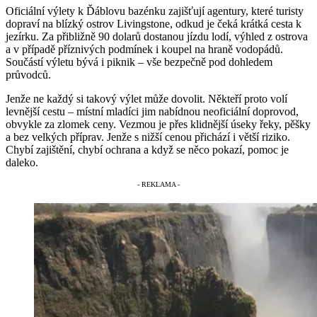
Oficiální výlety k Ďáblovu bazénku zajišťují agentury, které turisty
dopraví na blízký ostrov Livingstone, odkud je čeká krátká cesta k
jezírku. Za přibližně 90 dolarů dostanou jízdu lodí, výhled z ostrova
a v případě příznivých podmínek i koupel na hraně vodopádů.
Součástí výletu bývá i piknik – vše bezpečně pod dohledem
průvodců.
Jenže ne každý si takový výlet může dovolit. Někteří proto volí
levnější cestu – místní mladíci jim nabídnou neoficiální doprovod,
obvykle za zlomek ceny. Vezmou je přes klidnější úseky řeky, pěšky
a bez velkých příprav. Jenže s nižší cenou přichází i větší riziko.
Chybí zajištění, chybí ochrana a když se něco pokazí, pomoc je
daleko.