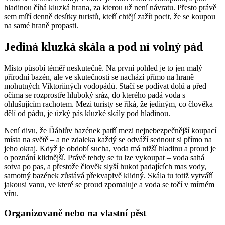
hladinou číhá kluzká hrana, za kterou už není návratu. Přesto právě
sem míří denně desítky turistů, kteří chtějí zažít pocit, že se koupou
na samé hraně propasti.
Jediná kluzká skála a pod ní volný pád
Místo působí téměř neskutečně. Na první pohled je to jen malý
přírodní bazén, ale ve skutečnosti se nachází přímo na hraně
mohutných Viktoriiných vodopádů. Stačí se podívat dolů a před
očima se rozprostře hluboký sráz, do kterého padá voda s
ohlušujícím rachotem. Mezi turisty se říká, že jediným, co člověka
dělí od pádu, je úzký pás kluzké skály pod hladinou.
Není divu, že Ďáblův bazének patří mezi nejnebezpečnější koupací
místa na světě – a ne zdaleka každý se odváží sednout si přímo na
jeho okraj. Když je období sucha, voda má nižší hladinu a proud je
o poznání klidnější. Právě tehdy se tu lze vykoupat – voda sahá
sotva po pas, a přestože člověk slyší hukot padajících mas vody,
samotný bazének zůstává překvapivě klidný. Skála tu totiž vytváří
jakousi vanu, ve které se proud zpomaluje a voda se točí v mírném
víru.
Organizovaně nebo na vlastní pěst