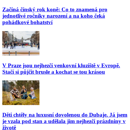
Začíná čínský rok koně: Co to znamená pro
jednotlivé ročníky narození a na koho čeká
pohádkové bohatství
V Praze jsou nejhezčí venkovní kluziště v Evropě.
Stačí si půjčit brusle a kochat se tou krásou
Děti chtěly na luxusní dovolenou do Dubaje. Já jsem
je vzala pod stan a udělala jim nejhezčí prázdniny v
životě