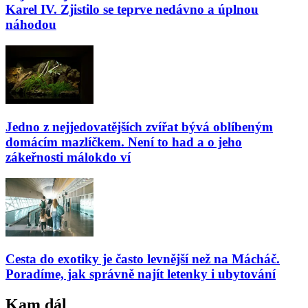
Karel IV. Zjistilo se teprve nedávno a úplnou
náhodou
Jedno z nejjedovatějších zvířat bývá oblíbeným
domácím mazlíčkem. Není to had a o jeho
zákeřnosti málokdo ví
Cesta do exotiky je často levnější než na Mácháč.
Poradíme, jak správně najít letenky i ubytování
Kam dál