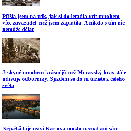
Přišla jsem na trik, jak si do letadla vzít mnohem
více zavazadel, než jsem zaplatila. A nikdo s tím nic
nemůže dělat
Jeskyně mnohem krásnější než Moravský kras stále
udivuje odborníky. Sjíždění se do ní turisté z celého
světa
Největší tajemství Karlova mostu neznal ani sám