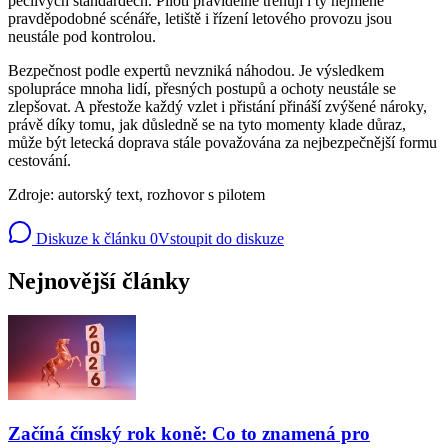
pečlivých standardech. Piloti pravidelně trénují i ty nejméně
pravděpodobné scénáře, letiště i řízení letového provozu jsou
neustále pod kontrolou.
Bezpečnost podle expertů nevzniká náhodou. Je výsledkem
spolupráce mnoha lidí, přesných postupů a ochoty neustále se
zlepšovat. A přestože každý vzlet i přistání přináší zvýšené nároky,
právě díky tomu, jak důsledně se na tyto momenty klade důraz,
může být letecká doprava stále považována za nejbezpečnější formu
cestování.
Zdroje: autorský text, rozhovor s pilotem
Diskuze k článku
0
Vstoupit do diskuze
Nejnovější články
Začíná čínský rok koně: Co to znamená pro