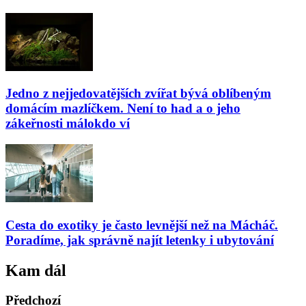
Jedno z nejjedovatějších zvířat bývá oblíbeným
domácím mazlíčkem. Není to had a o jeho
zákeřnosti málokdo ví
Cesta do exotiky je často levnější než na Mácháč.
Poradíme, jak správně najít letenky i ubytování
Kam dál
Předchozí