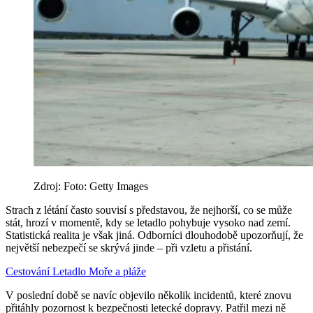
Zdroj: Foto: Getty Images
Strach z létání často souvisí s představou, že nejhorší, co se může
stát, hrozí v momentě, kdy se letadlo pohybuje vysoko nad zemí.
Statistická realita je však jiná. Odborníci dlouhodobě upozorňují, že
největší nebezpečí se skrývá jinde – při vzletu a přistání.
Cestování
Letadlo
Moře a pláže
V poslední době se navíc objevilo několik incidentů, které znovu
přitáhly pozornost k bezpečnosti letecké dopravy. Patřil mezi ně