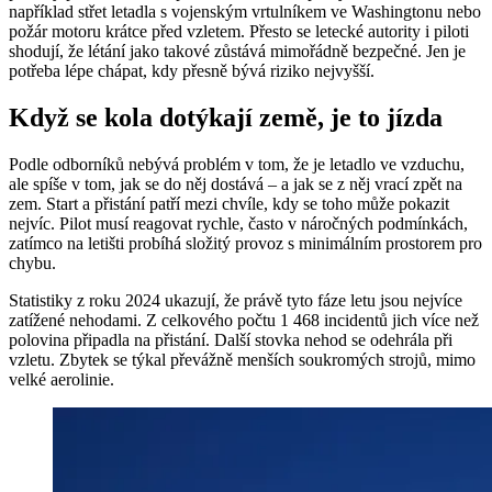
například střet letadla s vojenským vrtulníkem ve Washingtonu nebo
požár motoru krátce před vzletem. Přesto se letecké autority i piloti
shodují, že létání jako takové zůstává mimořádně bezpečné. Jen je
potřeba lépe chápat, kdy přesně bývá riziko nejvyšší.
Když se kola dotýkají země, je to jízda
Podle odborníků nebývá problém v tom, že je letadlo ve vzduchu,
ale spíše v tom, jak se do něj dostává – a jak se z něj vrací zpět na
zem. Start a přistání patří mezi chvíle, kdy se toho může pokazit
nejvíc. Pilot musí reagovat rychle, často v náročných podmínkách,
zatímco na letišti probíhá složitý provoz s minimálním prostorem pro
chybu.
Statistiky z roku 2024 ukazují, že právě tyto fáze letu jsou nejvíce
zatížené nehodami. Z celkového počtu 1 468 incidentů jich více než
polovina připadla na přistání. Další stovka nehod se odehrála při
vzletu. Zbytek se týkal převážně menších soukromých strojů, mimo
velké aerolinie.