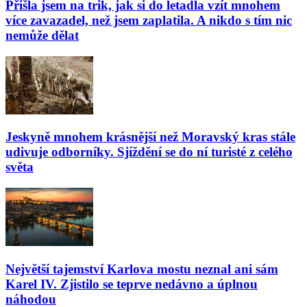
Přišla jsem na trik, jak si do letadla vzít mnohem
více zavazadel, než jsem zaplatila. A nikdo s tím nic
nemůže dělat
Jeskyně mnohem krásnější než Moravský kras stále
udivuje odborníky. Sjíždění se do ní turisté z celého
světa
Největší tajemství Karlova mostu neznal ani sám
Karel IV. Zjistilo se teprve nedávno a úplnou
náhodou