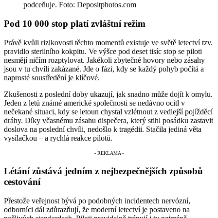
podceňuje. Foto: Depositphotos.com
Pod 10 000 stop platí zvláštní režim
Právě kvůli rizikovosti těchto momentů existuje ve světě letectví tzv.
pravidlo sterilního kokpitu. Ve výšce pod deset tisíc stop se piloti
nesmějí ničím rozptylovat. Jakékoli zbytečné hovory nebo zásahy
jsou v tu chvíli zakázané. Jde o fázi, kdy se každý pohyb počítá a
naprosté soustředění je klíčové.
Zkušenosti z poslední doby ukazují, jak snadno může dojít k omylu.
Jeden z letů známé americké společnosti se nedávno ocitl v
nečekané situaci, kdy se letoun chystal vzlétnout z vedlejší pojížděcí
dráhy. Díky včasnému zásahu dispečera, který stihl posádku zastavit
doslova na poslední chvíli, nedošlo k tragédii. Stačila jediná věta
vysílačkou – a rychlá reakce pilotů.
Létání zůstává jedním z nejbezpečnějších způsobů
cestování
Přestože veřejnost bývá po podobných incidentech nervózní,
odborníci dál zdůrazňují, že moderní letectví je postaveno na